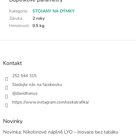
Kategorie
:
STOJANY NA DÝMKY
Záruka
:
2 roky
Hmotnost
:
0.5 kg
Z
á
p
a
Kontakt
t
í
252 544 315
Sledujte nás na facebooku
@davidhanus
https://www.instagram.com/ceskatrafika/
Novinky
Novinka: Nikotinové náplně LYO – Inovace bez tabáku