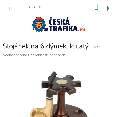
Přejít
NÁKU
na
CZK
obsah
KOŠÍK
Stojánek na 6 dýmek, kulatý
13521
Průměrné
Neohodnoceno
Podrobnosti hodnocení
hodnocení
produktu
je
0,0
z
5
hvězdiček.