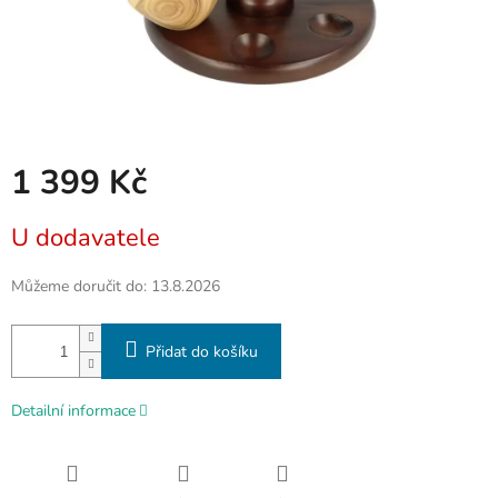
1 399 Kč
Měrná
U dodavatele
cena:
Můžeme doručit do:
13.8.2026
Přidat do košíku
Detailní informace