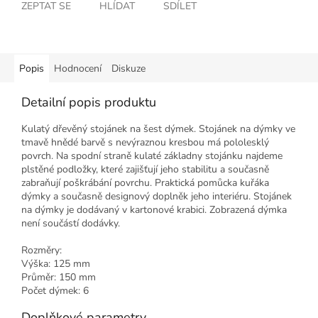
ZEPTAT SE
HLÍDAT
SDÍLET
Popis
Hodnocení
Diskuze
Detailní popis produktu
Kulatý dřevěný stojánek na šest dýmek. Stojánek na dýmky ve
tmavě hnědé barvě s nevýraznou kresbou má pololesklý
povrch. Na spodní straně kulaté základny stojánku najdeme
plstěné podložky, které zajišťují jeho stabilitu a současně
zabraňují poškrábání povrchu. Praktická pomůcka kuřáka
dýmky a současně designový doplněk jeho interiéru. Stojánek
na dýmky je dodávaný v kartonové krabici. Zobrazená dýmka
není součástí dodávky.
Rozměry:
Výška: 125 mm
Průměr: 150 mm
Počet dýmek: 6
Doplňkové parametry