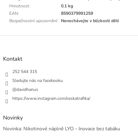
Hmotnost
:
0.1 kg
EAN
:
8590379991259
Bezpečnostní upozornění
:
Nenechávejte v blízkosti dětí
Z
á
p
a
Kontakt
t
í
252 544 315
Sledujte nás na facebooku
@davidhanus
https://www.instagram.com/ceskatrafika/
Novinky
Novinka: Nikotinové náplně LYO – Inovace bez tabáku