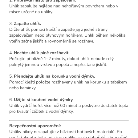
2.
Připravte místo pro zapalování.
Uhlík zapalujte nejlépe nad nehořlavým povrchem nebo v
misce určené na uhlíky.
3.
Zapalte uhlík.
Držte uhlík pomocí kleští a zapalte jej z jedné strany
zapalovačem nebo plynovým hořákem. Uhlík během několika
vteřin začne jiskřit a rovnoměrně se rozžhaví.
4.
Nechte uhlík plně rozžhavit.
Počkejte přibližně 1–2 minuty, dokud uhlík nebude celý
pokrytý jemnou vrstvou popela a nepřestane jiskřit.
5.
Přendejte uhlík na korunku vodní dýmky.
Pomocí kleští položte rozžhavený uhlík na korunku s tabákem
nebo kamínky.
6.
Užijte si kouření vodní dýmky.
Uhlík vydrží hořet více než 60 minut a poskytne dostatek tepla
pro kvalitní zážitek z vodní dýmky.
Bezpečnostní upozornění:
Uhlíky nikdy nezapalujte v blízkosti hořlavých materiálů. Po
použití zkontrolujte, zda jsou uhlíky zcela dohořelé a bezpečně