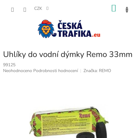
Přejít
NÁKU
na
CZK
obsah
KOŠÍK
Uhlíky do vodní dýmky Remo 33mm
99125
Průměrné
Neohodnoceno
Podrobnosti hodnocení
Značka:
REMO
hodnocení
produktu
je
0,0
z
5
hvězdiček.