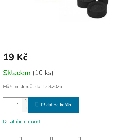
19 Kč
Měrná
Skladem
(10 ks)
cena:
Můžeme doručit do:
12.8.2026
Přidat do košíku
Detailní informace