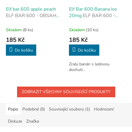
Elf bar 600 apple peach
Elf Bar 600 Banana Ice
ELF BAR 600 - OBSAH
20mg
ELF BAR 600 -
NIKOTINU 20 MG
OBSAH NIKOTINU 20 MG
(NIKOTINOVÁ SŮL)
(NIKOTINOVÁ SŮL)
Skladem
(8 ks)
Skladem
(10 ks)
185 Kč
185 Kč
Do košíku
Do košíku
Zralý banán s ledovou
dochutí...
ZOBRAZIT VŠECHNY SOUVISEJÍCÍ PRODUKTY
Popis
Podobné (5)
Související soubory (1)
Hodnocení
Diskuze
Značka