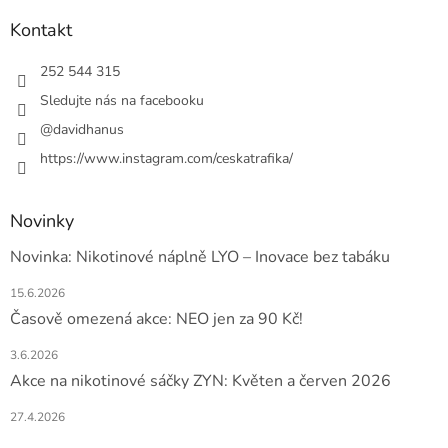
p
a
Kontakt
t
í
252 544 315
Sledujte nás na facebooku
@davidhanus
https://www.instagram.com/ceskatrafika/
Novinky
Novinka: Nikotinové náplně LYO – Inovace bez tabáku
15.6.2026
Časově omezená akce: NEO jen za 90 Kč!
3.6.2026
Akce na nikotinové sáčky ZYN: Květen a červen 2026
27.4.2026