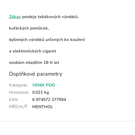
Zákaz
prodeje tabákových výrobků,
kuřáckých pomůcek,
bylinných výrobků určených ke kouření
a elektronických cigaret
osobám mladším 18-ti let
Doplňkové parametry
Kategorie
:
VENIX POD
Hmotnost
:
0.021 kg
EAN
:
6 974572 277594
PŘÍCHUŤ
:
MENTHOL
Z
á