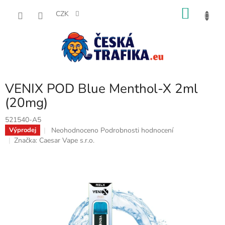
Přejít
NÁKU
na
CZK
obsah
KOŠÍK
VENIX POD Blue Menthol-X 2ml
(20mg)
521540-A5
Průměrné
Neohodnoceno
Podrobnosti hodnocení
Výprodej
hodnocení
Značka:
Caesar Vape s.r.o.
produktu
je
0,0
z
5
hvězdiček.