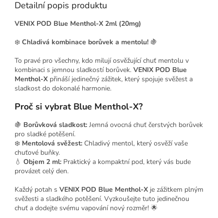
Detailní popis produktu
VENIX POD Blue Menthol-X 2ml (20mg)
❄️
Chladivá kombinace borůvek a mentolu!
🍇
To pravé pro všechny, kdo milují osvěžující chuť mentolu v
kombinaci s jemnou sladkostí borůvek.
VENIX POD Blue
Menthol-X
přináší jedinečný zážitek, který spojuje svěžest a
sladkost do dokonalé harmonie.
Proč si vybrat Blue Menthol-X?
🍇
Borůvková sladkost:
Jemná ovocná chuť čerstvých borůvek
pro sladké potěšení.
❄️
Mentolová svěžest:
Chladivý mentol, který osvěží vaše
chuťové buňky.
💧
Objem 2 ml:
Praktický a kompaktní pod, který vás bude
provázet celý den.
Každý potah s
VENIX POD Blue Menthol-X
je zážitkem plným
svěžesti a sladkého potěšení. Vyzkoušejte tuto jedinečnou
chuť a dodejte svému vapování nový rozměr! 🌟