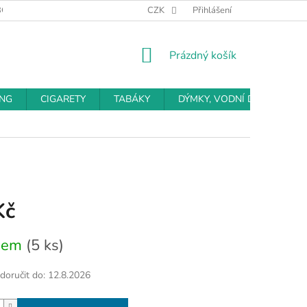
BCHODNÍ PODMÍNKY
PODMÍNKY OCHRANY OSOBNÍCH ÚDAJŮ
CZK
Přihlášení
NÁKUPNÍ
Prázdný košík
KOŠÍK
ING
CIGARETY
TABÁKY
DÝMKY, VODNÍ DÝMKY
Kč
dem
(5 ks)
oručit do:
12.8.2026