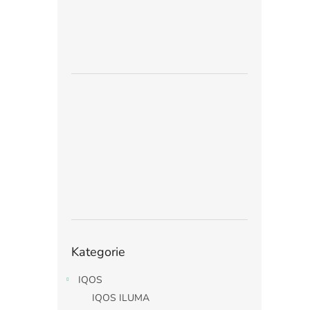
Přeskočit
Kategorie
kategorie
IQOS
IQOS ILUMA