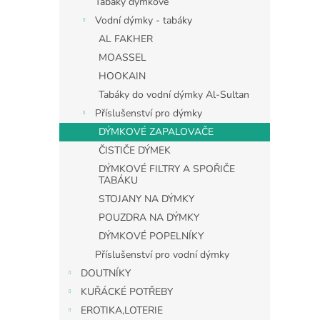
Tabáky dýmkové
Vodní dýmky - tabáky
AL FAKHER
MOASSEL
HOOKAIN
Tabáky do vodní dýmky Al-Sultan
Příslušenství pro dýmky
DÝMKOVÉ ZAPALOVAČE
ČISTIČE DÝMEK
DÝMKOVÉ FILTRY A SPOŘIČE
TABÁKU
STOJANY NA DÝMKY
POUZDRA NA DÝMKY
DÝMKOVÉ POPELNÍKY
Příslušenství pro vodní dýmky
DOUTNÍKY
KUŘÁCKÉ POTŘEBY
EROTIKA,LOTERIE