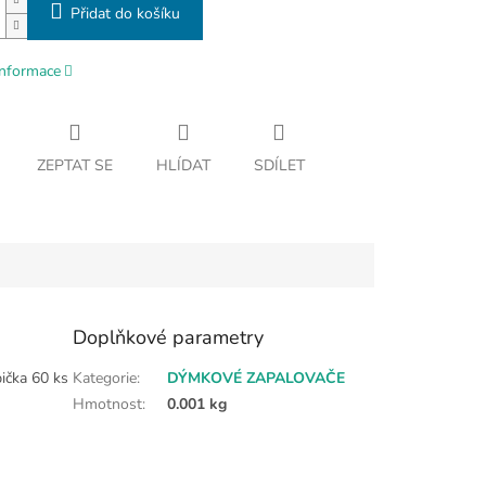
Přidat do košíku
informace
ZEPTAT SE
HLÍDAT
SDÍLET
Doplňkové parametry
ička 60 ks
Kategorie
:
DÝMKOVÉ ZAPALOVAČE
Hmotnost
:
0.001 kg