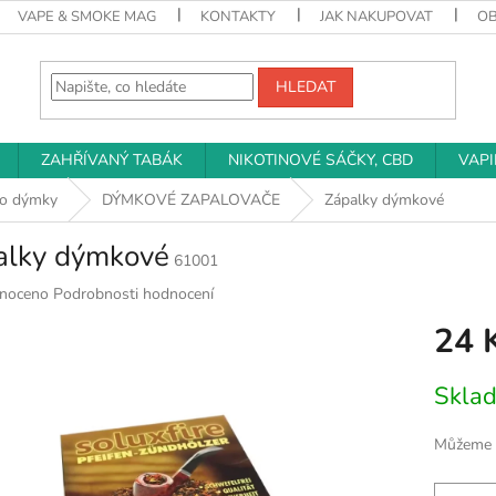
VAPE & SMOKE MAG
KONTAKTY
JAK NAKUPOVAT
O
HLEDAT
ZAHŘÍVANÝ TABÁK
NIKOTINOVÉ SÁČKY, CBD
VAP
ro dýmky
DÝMKOVÉ ZAPALOVAČE
Zápalky dýmkové
alky dýmkové
61001
né
noceno
Podrobnosti hodnocení
ní
24 
u
Měrná
Skla
cena:
k.
Můžeme d