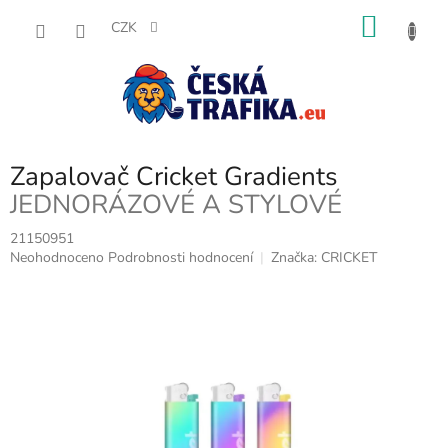
Přejít
NÁKU
na
CZK
obsah
KOŠÍK
Zapalovač Cricket Gradients
JEDNORÁZOVÉ A STYLOVÉ
21150951
Průměrné
Neohodnoceno
Podrobnosti hodnocení
Značka:
CRICKET
hodnocení
produktu
je
0,0
z
5
hvězdiček.