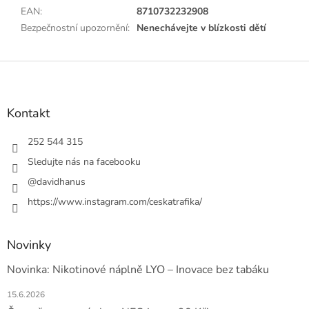
EAN
:
8710732232908
Bezpečnostní upozornění
:
Nenechávejte v blízkosti dětí
Z
á
p
a
Kontakt
t
í
252 544 315
Sledujte nás na facebooku
@davidhanus
https://www.instagram.com/ceskatrafika/
Novinky
Novinka: Nikotinové náplně LYO – Inovace bez tabáku
15.6.2026