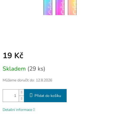
19 Kč
Měrná
Skladem
(29 ks)
cena:
Můžeme doručit do:
12.8.2026
Přidat do košíku
Detailní informace