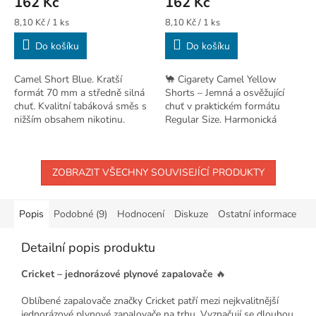
162 Kč
162 Kč
Měrná
Měrná
8,10 Kč / 1 ks
8,10 Kč / 1 ks
cena:
cena:
Do košíku
Do košíku
Camel Short Blue. Kratší
🐪 Cigarety Camel Yellow
formát 70 mm a středně silná
Shorts – Jemná a osvěžující
chuť. Kvalitní tabáková směs s
chuť v praktickém formátu
nižším obsahem nikotinu.
Regular Size. Harmonická
směs pro lehčí zážitek.
ZOBRAZIT VŠECHNY SOUVISEJÍCÍ PRODUKTY
Popis
Podobné (9)
Hodnocení
Diskuze
Ostatní informace
Detailní popis produktu
Cricket – jednorázové plynové zapalovače
🔥
Oblíbené zapalovače značky Cricket patří mezi nejkvalitnější
jednorázové plynové zapalovače na trhu. Vyznačují se dlouhou