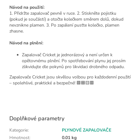
Návod na použití:
1. Přidržte zapalovač pevně v ruce. 2. Stiskněte pojistku
(pokud je součástí) a otočte kolečkem směrem dolů, dokud
nevznikne plamen. 3. Po zapálení pusťte kolečko, plamen
zhasne.
Návod na plnění:
Zapalovač Cricket je jednorázový a není určen k
opětovnému plnění. Po spotřebování plynu jej prosím
zlikvidujte dle pokynů pro likvidaci drobného odpadu.
Zapalovače Cricket jsou skvělou volbou pro každodenní použití
– spolehlivé, praktické a bezpečné! 🟩🟦🟨🟥
Doplňkové parametry
Kategorie
:
PLYNOVÉ ZAPALOVAČE
Hmotnost
:
0.01 kg