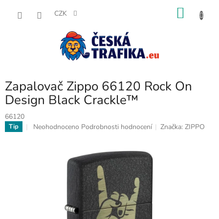
Přejít
NÁKU
na
CZK
obsah
KOŠÍK
Zapalovač Zippo 66120 Rock On
Design Black Crackle™
66120
Průměrné
Neohodnoceno
Podrobnosti hodnocení
Značka:
ZIPPO
Tip
hodnocení
produktu
je
0,0
z
5
hvězdiček.