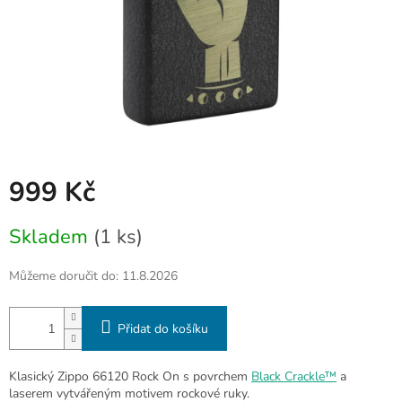
999 Kč
Měrná
Skladem
(1 ks)
cena:
Můžeme doručit do:
11.8.2026
Přidat do košíku
Klasický Zippo 66120 Rock On s povrchem
Black Crackle™
a
laserem vytvářeným motivem rockové ruky.