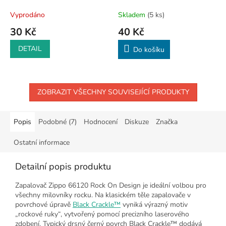
Vyprodáno
Skladem
(5 ks)
30 Kč
40 Kč
DETAIL
Do košíku
ZOBRAZIT VŠECHNY SOUVISEJÍCÍ PRODUKTY
Popis
Podobné (7)
Hodnocení
Diskuze
Značka
Ostatní informace
Detailní popis produktu
Zapalovač Zippo 66120 Rock On Design je ideální volbou pro
všechny milovníky rocku. Na klasickém těle zapalovače v
povrchové úpravě
Black Crackle™
vyniká výrazný motiv
„rockové ruky“, vytvořený pomocí precizního laserového
zdobení. Typický drsný černý povrch Black Crackle™ dodává