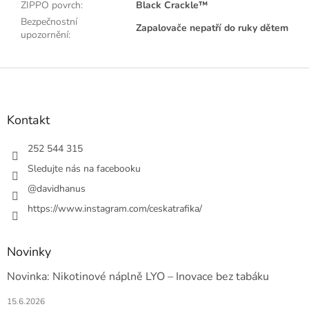
ZIPPO povrch
:
Black Crackle™
Bezpečnostní
Zapalovače nepatří do ruky dětem
upozornění
:
Z
á
p
a
Kontakt
t
í
252 544 315
Sledujte nás na facebooku
@davidhanus
https://www.instagram.com/ceskatrafika/
Novinky
Novinka: Nikotinové náplně LYO – Inovace bez tabáku
15.6.2026