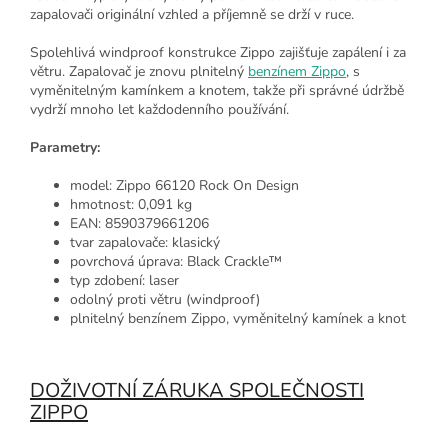
zapalovači originální vzhled a příjemně se drží v ruce.
Spolehlivá windproof konstrukce Zippo zajišťuje zapálení i za
větru. Zapalovač je znovu plnitelný
benzínem Zippo
, s
vyměnitelným kamínkem a knotem, takže při správné údržbě
vydrží mnoho let každodenního používání.
Parametry:
model: Zippo 66120 Rock On Design
hmotnost: 0,091 kg
EAN: 8590379661206
tvar zapalovače: klasický
povrchová úprava: Black Crackle™
typ zdobení: laser
odolný proti větru (windproof)
plnitelný benzínem Zippo, vyměnitelný kamínek a knot
DOŽIVOTNÍ ZÁRUKA SPOLEČNOSTI
ZIPPO