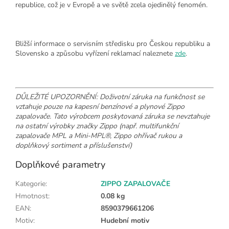
republice, což je v Evropě a ve světě zcela ojedinělý fenomén.
Bližší informace o servisním středisku pro Českou republiku a
Slovensko a způsobu vyřízení reklamací naleznete
zde
.
DŮLEŽITÉ UPOZORNĚNÍ: Doživotní záruka na funkčnost se
vztahuje pouze na kapesní benzínové a plynové Zippo
zapalovače. Tato výrobcem poskytovaná záruka se nevztahuje
na ostatní výrobky značky Zippo (např. multifunkční
zapalovače MPL a Mini-MPL®, Zippo ohřívač rukou a
doplňkový sortiment a příslušenství)
Doplňkové parametry
Kategorie
:
ZIPPO ZAPALOVAČE
Hmotnost
:
0.08 kg
EAN
:
8590379661206
Motiv
:
Hudební motiv