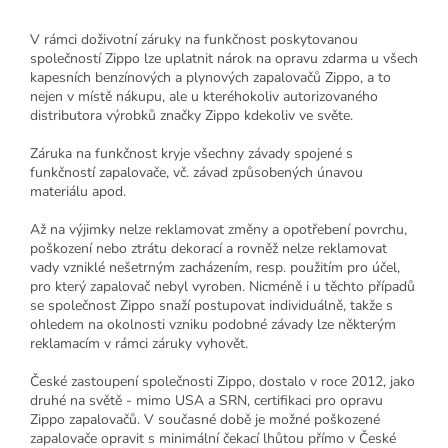
V rámci doživotní záruky na funkčnost poskytovanou
společností Zippo lze uplatnit nárok na opravu zdarma u všech
kapesních benzínových a plynových zapalovačů Zippo, a to
nejen v místě nákupu, ale u kteréhokoliv autorizovaného
distributora výrobků značky Zippo kdekoliv ve světe.
Záruka na funkčnost kryje všechny závady spojené s
funkčností zapalovače, vč. závad způsobených únavou
materiálu apod.
Až na výjimky nelze reklamovat změny a opotřebení povrchu,
poškození nebo ztrátu dekorací a rovněž nelze reklamovat
vady vzniklé nešetrným zacházením, resp. použitím pro účel,
pro který zapalovač nebyl vyroben. Nicméně i u těchto případů
se společnost Zippo snaží postupovat individuálně, takže s
ohledem na okolnosti vzniku podobné závady lze některým
reklamacím v rámci záruky vyhovět.
České zastoupení společnosti Zippo, dostalo v roce 2012, jako
druhé na světě - mimo USA a SRN, certifikaci pro opravu
Zippo zapalovačů. V současné době je možné poškozené
zapalovače opravit s minimální čekací lhůtou přímo v České