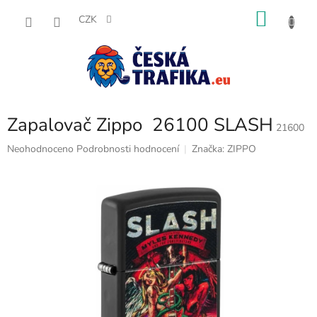
Přejít
NÁKU
na
CZK
obsah
KOŠÍK
Zapalovač Zippo 26100 SLASH
21600
Průměrné
Neohodnoceno
Podrobnosti hodnocení
Značka:
ZIPPO
hodnocení
produktu
je
0,0
z
5
hvězdiček.