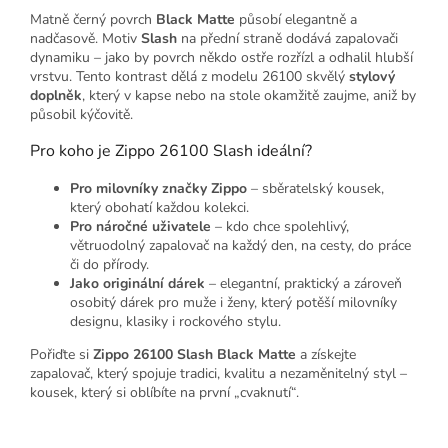
Matně černý povrch
Black Matte
působí elegantně a
nadčasově. Motiv
Slash
na přední straně dodává zapalovači
dynamiku – jako by povrch někdo ostře rozřízl a odhalil hlubší
vrstvu. Tento kontrast dělá z modelu 26100 skvělý
stylový
doplněk
, který v kapse nebo na stole okamžitě zaujme, aniž by
působil kýčovitě.
Pro koho je Zippo 26100 Slash ideální?
Pro milovníky značky Zippo
– sběratelský kousek,
který obohatí každou kolekci.
Pro náročné uživatele
– kdo chce spolehlivý,
větruodolný zapalovač na každý den, na cesty, do práce
či do přírody.
Jako originální dárek
– elegantní, praktický a zároveň
osobitý dárek pro muže i ženy, který potěší milovníky
designu, klasiky i rockového stylu.
Pořiďte si
Zippo 26100 Slash Black Matte
a získejte
zapalovač, který spojuje tradici, kvalitu a nezaměnitelný styl –
kousek, který si oblíbíte na první „cvaknutí“.