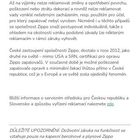
Až na výjimky nelze reklamovat změny a opotřebení povrchu,
poškození nebo ztrátu dekorací a rovněž nelze reklamovat
vady vzniklé nešetrným zacházením, resp. použitím pro účel,
pro který zapalovač nebyl vyroben. Nicméně i u těchto případů
se společnost Zippo snaží postupovat individuálně, takže s
ohledem na okolnosti vzniku podobné závady lze některým
reklamacím v rámci záruky vyhovět.
České zastoupení společnosti Zippo, dostalo v roce 2012, jako
druhé na světě - mimo USA a SRN, certifikaci pro opravu
Zippo zapalovačů. V současné době je možné poškozené
zapalovače opravit s minimální čekací lhůtou přímo v České
republice, což je v Evropě a ve světě zcela ojedinělý fenomén.
Bližší informace o servisním středisku pro Českou republiku a
Slovensko a způsobu vyřízení reklamací naleznete
zde
.
DŮLEŽITÉ UPOZORNĚNÍ: Doživotní záruka na funkčnost se
vztahuje pouze na kapesní benzínové a plynové Zippo