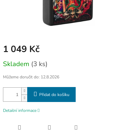
1 049 Kč
Měrná
Skladem
(3 ks)
cena:
Můžeme doručit do:
12.8.2026
Přidat do košíku
Detailní informace