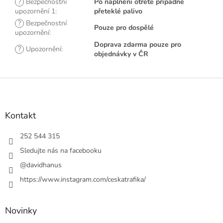
?
Bezpečnostní
Po naplnění otřete případné
upozornění 1
:
přeteklé palivo
?
Bezpečnostní
Pouze pro dospělé
upozornění
:
Doprava zdarma pouze pro
?
Upozornění
:
objednávky v ČR
Z
á
p
a
Kontakt
t
í
252 544 315
Sledujte nás na facebooku
@davidhanus
https://www.instagram.com/ceskatrafika/
Novinky