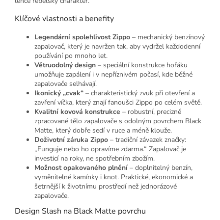
lehce rebelský charakter.
Klíčové vlastnosti a benefity
Legendární spolehlivost Zippo
– mechanický benzínový
zapalovač, který je navržen tak, aby vydržel každodenní
používání po mnoho let.
Větruodolný design
– speciální konstrukce hořáku
umožňuje zapálení i v nepříznivém počasí, kde běžné
zapalovače selhávají.
Ikonický „cvak“
– charakteristický zvuk při otevření a
zavření víčka, který znají fanoušci Zippo po celém světě.
Kvalitní kovová konstrukce
– robustní, precizně
zpracované tělo zapalovače s odolným povrchem Black
Matte, který dobře sedí v ruce a méně klouže.
Doživotní záruka Zippo
– tradiční závazek značky:
„Funguje nebo ho opravíme zdarma.“ Zapalovač je
investicí na roky, ne spotřebním zbožím.
Možnost opakovaného plnění
– doplnitelný benzín,
vyměnitelné kamínky i knot. Praktické, ekonomické a
šetrnější k životnímu prostředí než jednorázové
zapalovače.
Design Slash na Black Matte povrchu