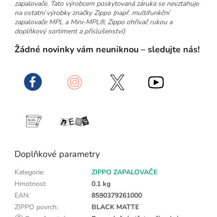
zapalovače. Tato výrobcem poskytovaná záruka se nevztahuje
na ostatní výrobky značky Zippo (např. multifunkční
zapalovače MPL a Mini-MPL®, Zippo ohřívač rukou a
doplňkový sortiment a příslušenství)
Žádné novinky vám neuniknou – sledujte nás!
Doplňkové parametry
Kategorie
:
ZIPPO ZAPALOVAČE
Hmotnost
:
0.1 kg
EAN
:
8590379261000
ZIPPO povrch
:
BLACK MATTE