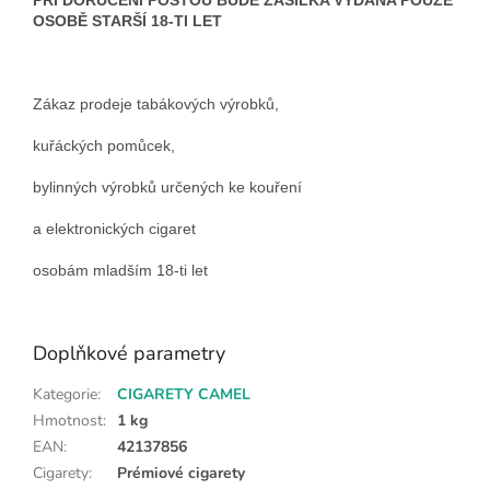
OSOBĚ STARŠÍ 18-TI LET
Zákaz prodeje tabákových výrobků,
kuřáckých pomůcek,
bylinných výrobků určených ke kouření
a elektronických cigaret
osobám mladším 18-ti let
Doplňkové parametry
Kategorie
:
CIGARETY CAMEL
Hmotnost
:
1 kg
EAN
:
42137856
Cigarety
:
Prémiové cigarety