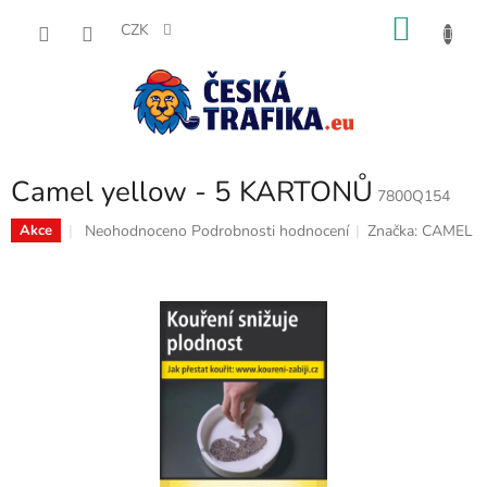
Přejít
NÁKU
na
CZK
obsah
KOŠÍK
Camel yellow - 5 KARTONŮ
7800Q154
Průměrné
Neohodnoceno
Podrobnosti hodnocení
Značka:
CAMEL
Akce
hodnocení
produktu
je
0,0
z
5
hvězdiček.