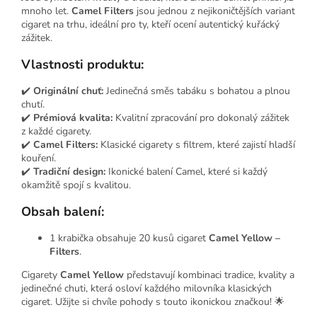
mnoho let.
Camel Filters
jsou jednou z nejikoničtějších variant
cigaret na trhu, ideální pro ty, kteří ocení autentický kuřácký
zážitek.
Vlastnosti produktu:
✔️
Originální chuť:
Jedinečná směs tabáku s bohatou a plnou
chutí.
✔️
Prémiová kvalita:
Kvalitní zpracování pro dokonalý zážitek
z každé cigarety.
✔️
Camel Filters:
Klasické cigarety s filtrem, které zajistí hladší
kouření.
✔️
Tradiční design:
Ikonické balení Camel, které si každý
okamžitě spojí s kvalitou.
Obsah balení:
1 krabička obsahuje 20 kusů cigaret
Camel Yellow –
Filters
.
Cigarety
Camel Yellow
představují kombinaci tradice, kvality a
jedinečné chuti, která osloví každého milovníka klasických
cigaret. Užijte si chvíle pohody s touto ikonickou značkou! 🌟