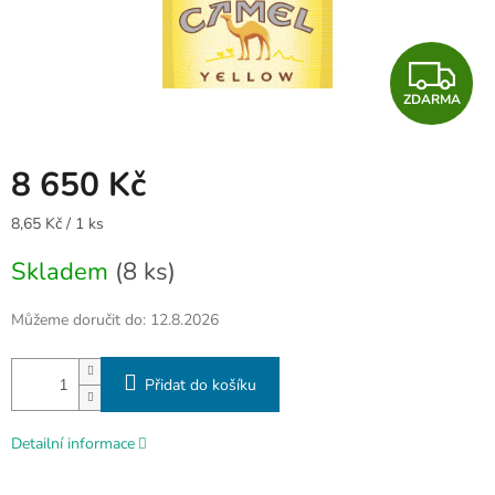
Z
ZDARMA
D
A
8 650 Kč
R
Měrná
8,65 Kč / 1 ks
cena:
M
Skladem
(8 ks)
A
Můžeme doručit do:
12.8.2026
Přidat do košíku
Detailní informace