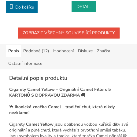
DETAIL
Do košíku
ZOBRAZIT VŠECHNY SOUVISEJÍCÍ PRODUKTY
Popis
Podobné (12)
Hodnocení
Diskuze
Značka
Ostatní informace
Detailní popis produktu
Cigarety Camel Yellow – Originální Camel Filters 5
KARTONŮ S DOPRAVOU ZDARMA 🚚
🐪
Ikonická značka Camel – tradiční chuť, která nikdy
nezklame!
Cigarety
Camel Yellow
jsou oblíbenou volbou kuřáků díky své
originální a plné chuti, která vychází z prvotřídní směsi tabáku.
Jsou symbolem kvality a tradice, které značka Camel přináší již