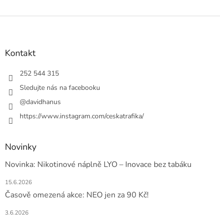
Z
á
p
a
Kontakt
t
í
252 544 315
Sledujte nás na facebooku
@davidhanus
https://www.instagram.com/ceskatrafika/
Novinky
Novinka: Nikotinové náplně LYO – Inovace bez tabáku
15.6.2026
Časově omezená akce: NEO jen za 90 Kč!
3.6.2026