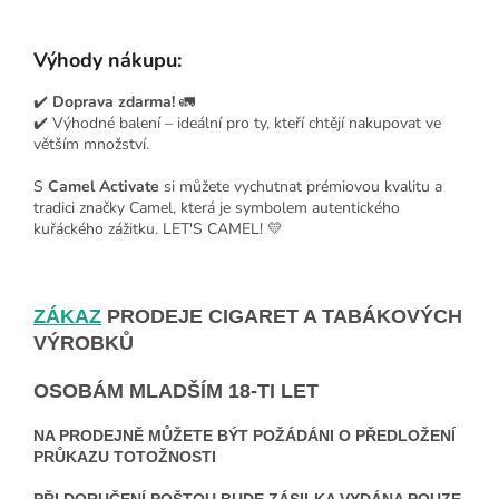
Výhody nákupu:
✔️
Doprava zdarma!
🚛
✔️ Výhodné balení – ideální pro ty, kteří chtějí nakupovat ve
větším množství.
S
Camel Activate
si můžete vychutnat prémiovou kvalitu a
tradici značky Camel, která je symbolem autentického
kuřáckého zážitku. LET'S CAMEL! 💛
ZÁKAZ
PRODEJE CIGARET A TABÁKOVÝCH
VÝROBKŮ
OSOBÁM MLADŠÍM 18-TI LET
NA PRODEJNĚ MŮŽETE BÝT POŽÁDÁNI O PŘEDLOŽENÍ
PRŮKAZU TOTOŽNOSTI
PŘI DORUČENÍ POŠTOU BUDE ZÁSILKA VYDÁNA POUZE