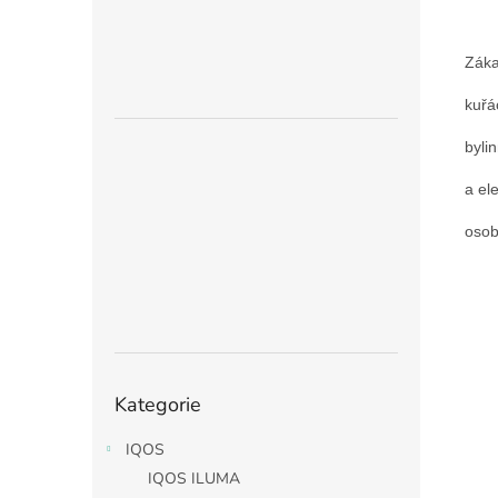
Záka
kuřá
byli
a el
osob
Přeskočit
Kategorie
kategorie
IQOS
IQOS ILUMA