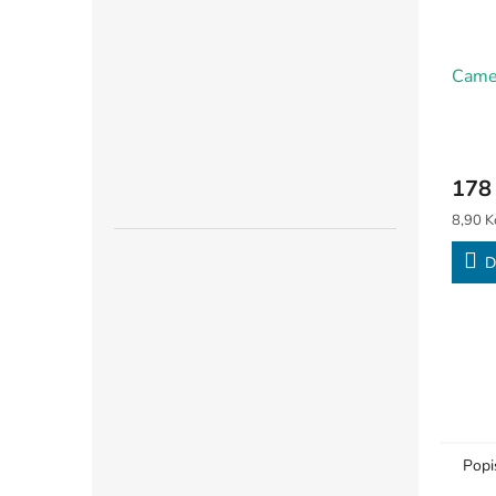
Came
178
Měrná
8,90 Kč
cena:
D
Popi