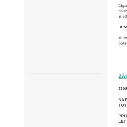
Ciga
oslo
znač
Alte
Alte
pote
ZÁ
OS
NA 
TOT
PŘI
LET