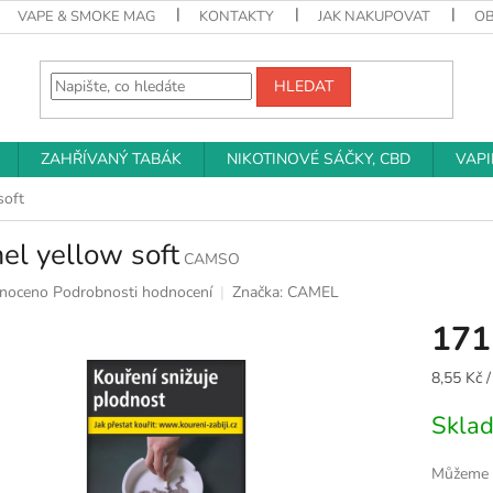
VAPE & SMOKE MAG
KONTAKTY
JAK NAKUPOVAT
O
HLEDAT
ZAHŘÍVANÝ TABÁK
NIKOTINOVÉ SÁČKY, CBD
VAP
soft
el yellow soft
CAMSO
né
noceno
Podrobnosti hodnocení
Značka:
CAMEL
ní
171
u
Měrná
8,55 Kč /
cena:
Skla
k.
Můžeme d