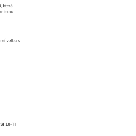
, která
konickou
rní volba s
Ů
Í 18-TI