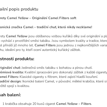
ailní popis produktu
rety Camel Yellow – Originální Camel Filters soft
konická značka Camel – tradiční chuť, která nikdy nezklame!
rety
Camel Yellow
jsou oblíbenou volbou kuřáků díky své originální a pl
á vychází z prvotřídní směsi tabáku. Jsou symbolem kvality a tradice, kter
l přináší již mnoho let.
Camel Filters
jsou jednou z nejikoničtějších varia
hu, ideální pro ty, kteří ocení autentický kuřácký zážitek.
stnosti produktu:
iginální chuť:
Jedinečná směs tabáku s bohatou a plnou chutí.
rémiová kvalita:
Kvalitní zpracování pro dokonalý zážitek z každé cigarety
mel Filters:
Klasické cigarety s filtrem, které zajistí hladší kouření.
adiční design:
Ikonické balení Camel, v původní, měkké krabičce, které s
itě spojí s kvalitou.
ah balení:
1 krabička obsahuje 20 kusů cigaret
Camel Yellow – Filters
.