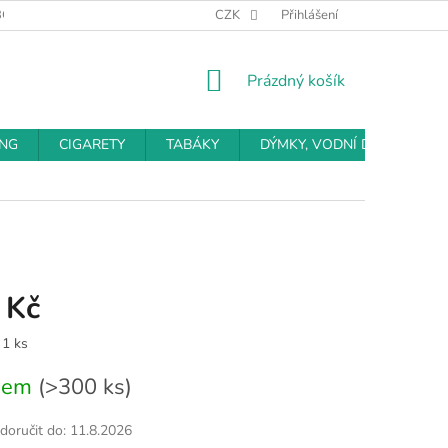
BCHODNÍ PODMÍNKY
PODMÍNKY OCHRANY OSOBNÍCH ÚDAJŮ
CZK
Přihlášení
NÁKUPNÍ
Prázdný košík
KOŠÍK
ING
CIGARETY
TABÁKY
DÝMKY, VODNÍ DÝMKY
 Kč
 1 ks
dem
(>300 ks)
oručit do:
11.8.2026