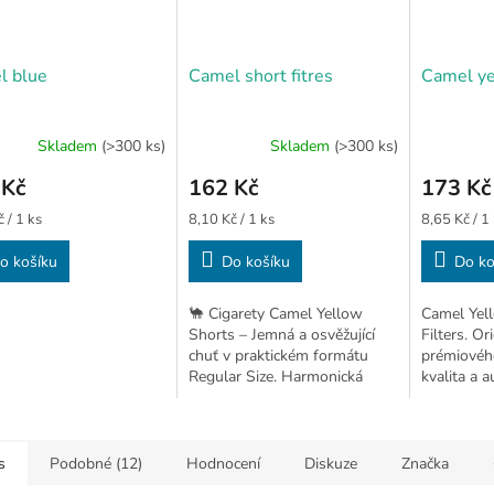
l blue
Camel short fitres
Camel y
Skladem
(>300 ks)
Skladem
(>300 ks)
Průměrné
hodnocení
 Kč
162 Kč
173 Kč
produktu
je
Měrná
Měrná
 / 1 ks
8,10 Kč / 1 ks
8,65 Kč / 1
3,3
cena:
cena:
z
o košíku
Do košíku
Do ko
5
hvězdiček.
🐪 Cigarety Camel Yellow
Camel Yell
Shorts – Jemná a osvěžující
Filters. Or
chuť v praktickém formátu
prémiového
Regular Size. Harmonická
kvalita a a
směs pro lehčí zážitek.
s
Podobné (12)
Hodnocení
Diskuze
Značka