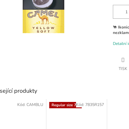
🐪
Ikoni
nezklam
Detailní 
TISK
sející produkty
Kód:
CAMBLU
Kód:
7835R157
Regular size 70'