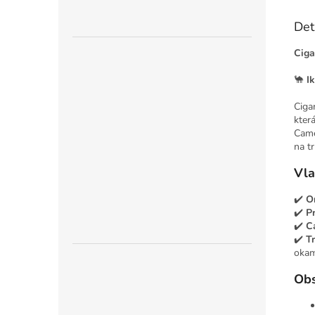
Det
Ciga
🐪
I
Ciga
kter
Came
na tr
Vla
✔️
Or
✔️
P
✔️
Ca
✔️
Tr
okamž
Obs