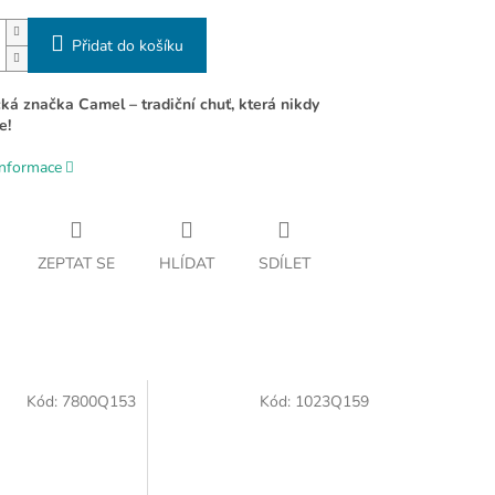
Přidat do košíku
cká značka Camel – tradiční chuť, která nikdy
e!
informace
ZEPTAT SE
HLÍDAT
SDÍLET
Kód:
7800Q153
Kód:
1023Q159