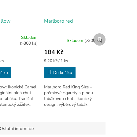
ellow
Marlboro red
Další
Skladem
Skladem
(>300 ks)
produkt
(>300 ks)
184 Kč
Měrná
 ks
9,20 Kč / 1 ks
cena:
šíku
Do košíku
ow: Ikonické Camel
Marlboro Red King Size –
iginální plná chuť
prémiové cigarety s plnou
 tabáku. Tradiční
tabákovou chutí. Ikonický
utentický zážitek.
design, výběrový tabák.
Vyrobeno v Kutné Hoře
Ostatní informace