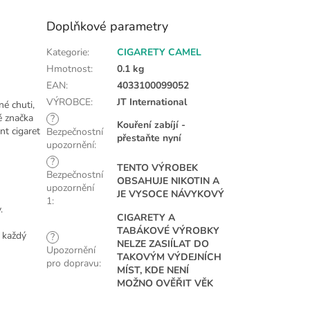
Doplňkové parametry
Kategorie
:
CIGARETY CAMEL
Hmotnost
:
0.1 kg
EAN
:
4033100099052
VÝROBCE
:
JT International
né chuti,
é značka
?
Kouření zabíjí -
nt cigaret
Bezpečnostní
přestaňte nyní
upozornění
:
?
TENTO VÝROBEK
Bezpečnostní
OBSAHUJE NIKOTIN A
upozornění
JE VYSOCE NÁVYKOVÝ
1
:
.
CIGARETY A
TABÁKOVÉ VÝROBKY
i každý
?
NELZE ZASIÍLAT DO
Upozornění
TAKOVÝM VÝDEJNÍCH
pro dopravu
:
MÍST, KDE NENÍ
MOŽNO OVĚŘIT VĚK