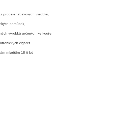
z prodeje tabákových výrobků,
ckých pomůcek,
nných výrobků určených ke kouření
ektronických cigaret
ám mladším 18-ti let