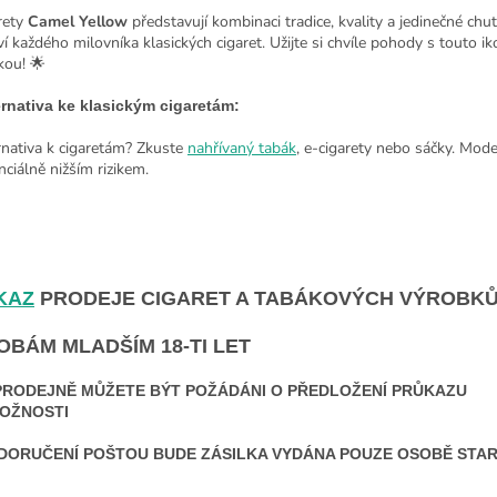
rety
Camel Yellow
představují kombinaci tradice, kvality a jedinečné chuti
ví každého milovníka klasických cigaret. Užijte si chvíle pohody s touto i
kou! 🌟
rnativa ke klasickým cigaretám:
rnativa k cigaretám? Zkuste
nahřívaný tabák
, e-cigarety nebo sáčky. Mode
nciálně nižším rizikem.
KAZ
PRODEJE CIGARET A TABÁKOVÝCH VÝROBK
OBÁM MLADŠÍM 18-TI LET
PRODEJNĚ MŮŽETE BÝT POŽÁDÁNI O PŘEDLOŽENÍ PRŮKAZU
OŽNOSTI
 DORUČENÍ POŠTOU BUDE ZÁSILKA VYDÁNA POUZE OSOBĚ STARŠ