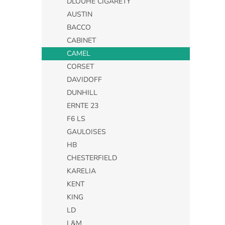
DLOUHÉ CIGARETY
AUSTIN
BACCO
CABINET
CAMEL
CORSET
DAVIDOFF
DUNHILL
ERNTE 23
F6 LS
GAULOISES
HB
CHESTERFIELD
KARELIA
KENT
KING
LD
L&M