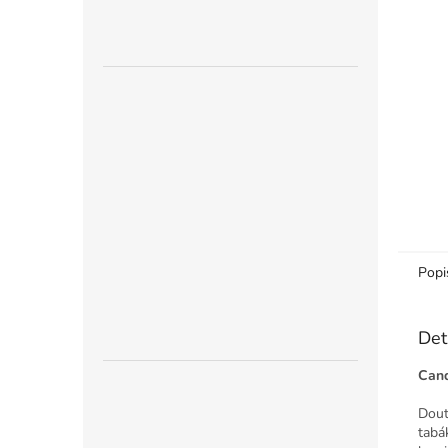
n
e
l
Popi
Det
Cand
Dout
tabá