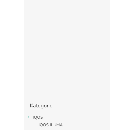
Přeskočit
Kategorie
kategorie
IQOS
IQOS ILUMA