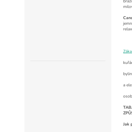
braz
milo
Cand
jemno
relax
Záka
kuřá
byli
a ele
osob
TAB
ZPŮ
Jak 