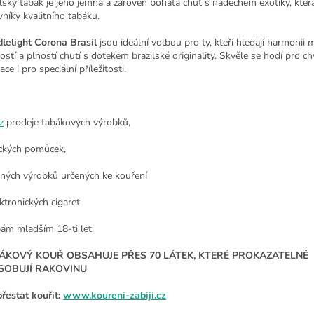
ilský tabák je jeho jemná a zároveň bohatá chuť s nádechem exotiky, kter
vníky kvalitního tabáku.
lelight Corona Brasil
jsou ideální volbou pro ty, kteří hledají harmonii 
stí a plností chutí s dotekem brazilské originality. Skvěle se hodí pro ch
ace i pro speciální příležitosti.
z
prodeje tabákových výrobků,
ckých pomůcek,
nných výrobků určených ke kouření
ktronických cigaret
ám mladším 18-ti let
ÁKOVÝ KOUŘ OBSAHUJE PŘES 70 LÁTEK, KTERÉ PROKAZATELNĚ
SOBUJÍ RAKOVINU
přestat kouřit:
www.koureni-zabiji.cz