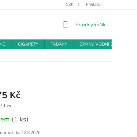
BCHODNÍ PODMÍNKY
PODMÍNKY OCHRANY OSOBNÍCH ÚDAJŮ
CZK
Přihlášení
NÁKUPNÍ
Prázdný košík
KOŠÍK
ING
CIGARETY
TABÁKY
DÝMKY, VODNÍ DÝMKY
75 Kč
/ 1 ks
dem
(1 ks)
oručit do:
12.8.2026