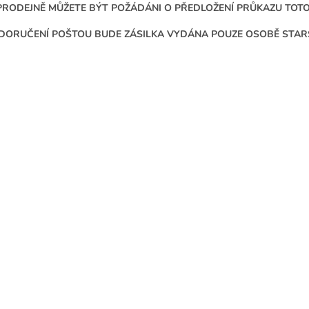
PRODEJNĚ MŮŽETE BÝT POŽÁDÁNI O PŘEDLOŽENÍ PRŮKAZU TOT
 DORUČENÍ POŠTOU BUDE ZÁSILKA VYDÁNA POUZE OSOBĚ STARŠÍ