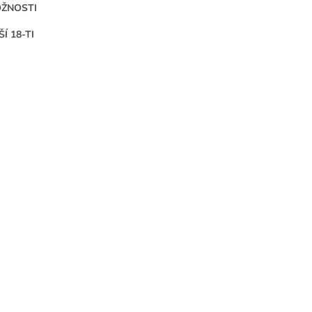
OŽNOSTI
 18-TI