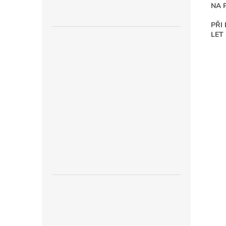
NA 
PŘI
LET