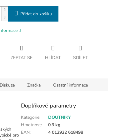
Přidat do košíku
informace
ZEPTAT SE
HLÍDAT
SDÍLET
Diskuze
Značka
Ostatní informace
Doplňkové parametry
Kategorie
:
DOUTNÍKY
Hmotnost
:
0.3 kg
lských
EAN
:
4 012922 618498
ypické pro