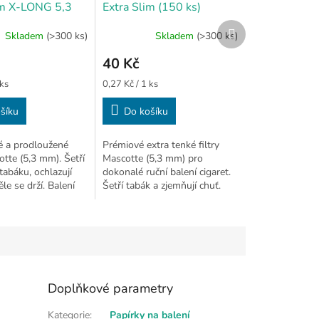
im X-LONG 5,3
Extra Slim (150 ks)
 ks)
Další
Skladem
(>300 ks)
Skladem
(>300 ks)
produkt
40 Kč
Měrná
 ks
0,27 Kč / 1 ks
cena:
šíku
Do košíku
é a prodloužené
Prémiové extra tenké filtry
otte (5,3 mm). Šetří
Mascotte (5,3 mm) pro
abáku, ochlazují
dokonalé ruční balení cigaret.
le se drží. Balení
Šetří tabák a zjemňují chuť.
Balení 150 ks
Doplňkové parametry
Kategorie
:
Papírky na balení