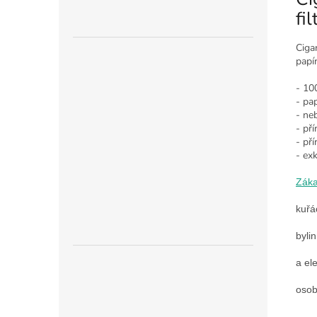
fi
Ciga
papí
- 10
- pa
- ne
- př
- př
- ex
Zák
kuřá
byli
a el
osob