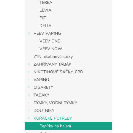
TEREA
LEVIA
FiiT
DELIA
VEEV VAPING
VEEV ONE
VEEV NOW
ZYN nikotinové sáčky
ZAHŘÍVANÝ TABÁK
NIKOTINOVÉ SÁČKY, CBD
VAPING
CIGARETY
TABÁKY
DÝMKY, VODNÍ DÝMKY
DOUTNÍKY
KUŘÁCKÉ POTŘEBY
Papírky na balení