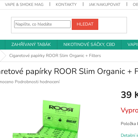
VAPE & SMOKE MAG
KONTAKTY
JAK NAKUPOVAT
O
HLEDAT
ZAHŘÍVANÝ TABÁK
NIKOTINOVÉ SÁČKY, CBD
VAP
Cigaretové papírky ROOR Slim Organic + Filters
retové papírky ROOR Slim Organic + F
né
noceno
Podrobnosti hodnocení
ní
39 
u
Měrná
Vypr
cena:
k.
Položka 
Detailní 