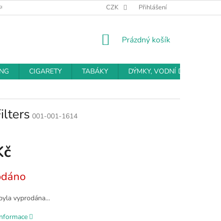
BCHODNÍ PODMÍNKY
PODMÍNKY OCHRANY OSOBNÍCH ÚDAJŮ
CZK
Přihlášení
NÁKUPNÍ
Prázdný košík
KOŠÍK
ING
CIGARETY
TABÁKY
DÝMKY, VODNÍ DÝMKY
ilters
001-001-1614
Kč
odáno
byla vyprodána…
informace