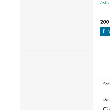
Activ
charc
CIGA
200
D
Popi
Det
Ci