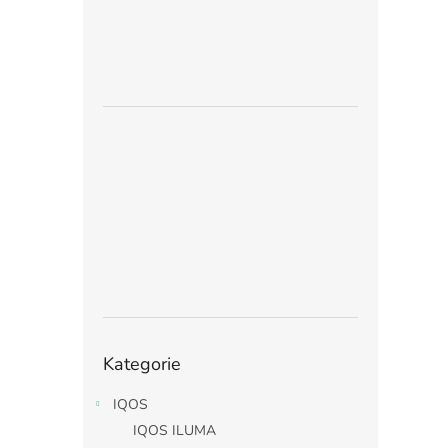
Přeskočit
Kategorie
kategorie
IQOS
IQOS ILUMA