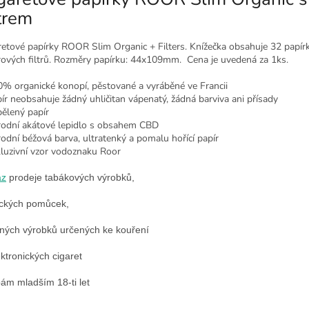
ltrem
retové papírky ROOR Slim Organic + Filters. Knížečka obsahuje 32 papír
rových filtrů. Rozměry papírku: 44x109mm. Cena je uvedená za 1ks.
0% organické konopí, pěstované a vyráběné ve Francii
pír neobsahuje žádný uhličitan vápenatý, žádná barviva ani přísady
bělený papír
írodní akátové lepidlo s obsahem CBD
írodní béžová barva, ultratenký a pomalu hořící papír
kluzivní vzor vodoznaku Roor
az
prodeje tabákových výrobků,
ckých pomůcek,
nných výrobků určených ke kouření
ektronických cigaret
ám mladším 18-ti let