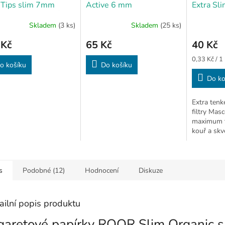
 Tips slim 7mm
Active 6 mm
Extra Sl
oal
EKOLOGICKÉ
mm (150
Skladem
(3 ks)
Skladem
(25 ks)
RETOVÉ FILTRY
 Kč
65 Kč
40 Kč
Měrná
0,33 Kč / 1
o košíku
Do košíku
cena:
Do ko
Extra tenk
filtry Masc
maximum t
kouř a skvě
150 ks.
s
Podobné (12)
Hodnocení
Diskuze
ailní popis produktu
garetové papírky ROOR Slim Organic s