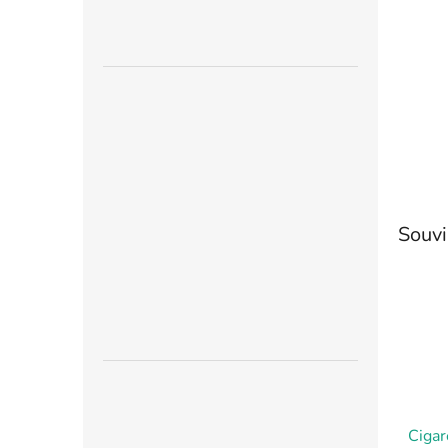
n
e
l
Souvi
Cigar