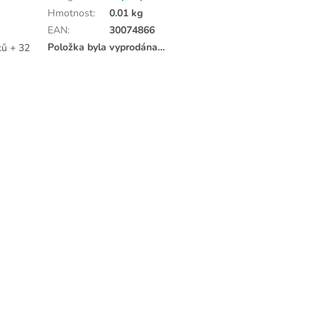
Hmotnost
:
0.01 kg
EAN
:
30074866
Položka byla vyprodána…
ků + 32