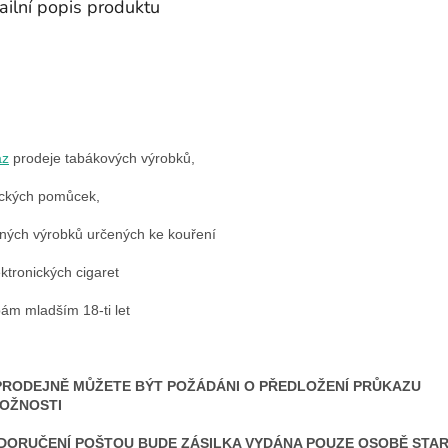
ailní popis produktu
az
prodeje tabákových výrobků,
ckých pomůcek,
nných výrobků určených ke kouření
ektronických cigaret
ám mladším 18-ti let
PRODEJNĚ MŮŽETE BÝT POŽÁDÁNI O PŘEDLOŽENÍ PRŮKAZU
OŽNOSTI
 DORUČENÍ POŠTOU BUDE ZÁSILKA VYDÁNA POUZE OSOBĚ STARŠ