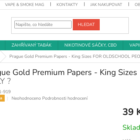
VAPE & SMOKE MAG
KONTAKTY
JAK NAKUPOVAT
O
HLEDAT
ZAHŘÍVANÝ TABÁK
NIKOTINOVÉ SÁČKY, CBD
VAP
Prague Gold Premium Papers - King Sizes
FOR OLDSCHOOL PEOP
gue Gold Premium Papers - King Sizes
Y ?
1-919
Průměrné
Neohodnoceno
Podrobnosti hodnocení
a
hodnocení
39 
produktu
je
0,0
Měrná
Skla
z
cena:
5
hvězdiček.