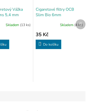
aretový Vážka
Cigaretové filtry OCB
ims 5,4 mm
Slim Bio 6mm
EKOLOGICKÉ
Další
Skladem
(13 ks)
Skladem
(4 ks)
CIGARETOVÉ FILTRY
produkt
35 Kč
šíku
Do košíku