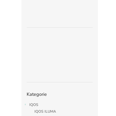
Přeskočit
Kategorie
kategorie
IQOS
IQOS ILUMA