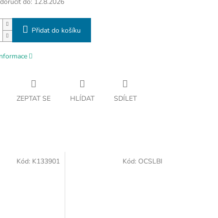
oručit do:
12.8.2026
Přidat do košíku
informace
ZEPTAT SE
HLÍDAT
SDÍLET
Kód:
K133901
Kód:
OCSLBI