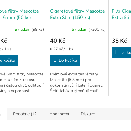
ové filtry Mascotte
Cigaretové filtry Mascotte
Filtr Cig
e 6 mm (50 ks)
Extra Slim (150 ks)
Extra Sl
150ks
Skladem
(99 ks)
Skladem
(>300 ks)
 Kč
40 Kč
35 Kč
Měrná
 / 1 ks
0,27 Kč / 1 ks
Do ko
cena:
o košíku
Do košíku
ové 6mm filtry Mascotte
Prémiové extra tenké filtry
vním uhlím z kokosu.
Mascotte (5,3 mm) pro
jí čistou chuť, odfiltrují
dokonalé ruční balení cigaret.
viny a nepropustí
Šetří tabák a zjemňují chuť.
.
Balení 150 ks
s
Podobné (12)
Hodnocení
Diskuze