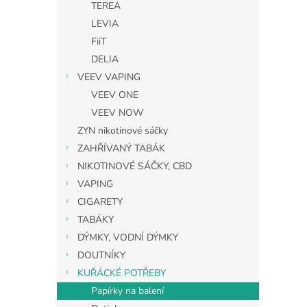
TEREA
LEVIA
FiiT
DELIA
VEEV VAPING
VEEV ONE
VEEV NOW
ZYN nikotinové sáčky
ZAHŘÍVANÝ TABÁK
NIKOTINOVÉ SÁČKY, CBD
VAPING
CIGARETY
TABÁKY
DÝMKY, VODNÍ DÝMKY
DOUTNÍKY
KUŘÁCKÉ POTŘEBY
Papírky na balení