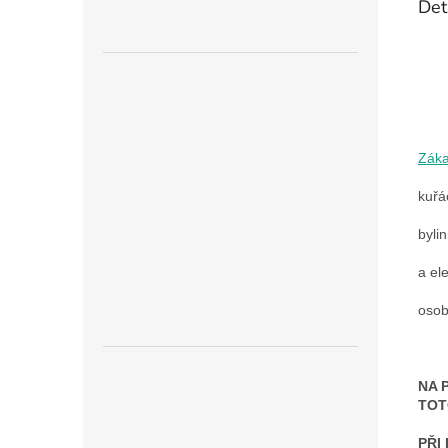
Det
Zák
kuřá
byli
a el
osob
NA 
TOT
PŘI