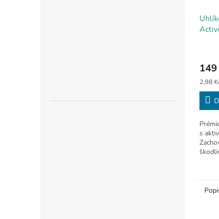
Uhlík
Activ
149
Měrná
2,98 Kč
cena:
D
Prémi
s akti
Zachova
škodli
drobky
Popi