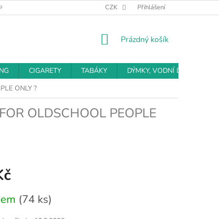
BCHODNÍ PODMÍNKY
PODMÍNKY OCHRANY OSOBNÍCH ÚDAJŮ
CZK
Přihlášení
NÁKUPNÍ
Prázdný košík
KOŠÍK
ING
CIGARETY
TABÁKY
DÝMKY, VODNÍ DÝMKY
LE ONLY ?
FOR OLDSCHOOL PEOPLE
Kč
dem
(74 ks)