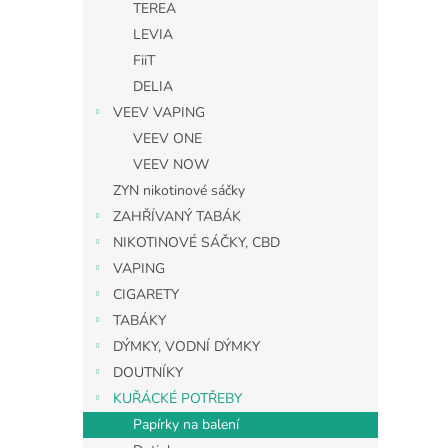
TEREA
LEVIA
FiiT
DELIA
VEEV VAPING
VEEV ONE
VEEV NOW
ZYN nikotinové sáčky
ZAHŘÍVANÝ TABÁK
NIKOTINOVÉ SÁČKY, CBD
VAPING
CIGARETY
TABÁKY
DÝMKY, VODNÍ DÝMKY
DOUTNÍKY
KUŘÁCKÉ POTŘEBY
Papírky na balení