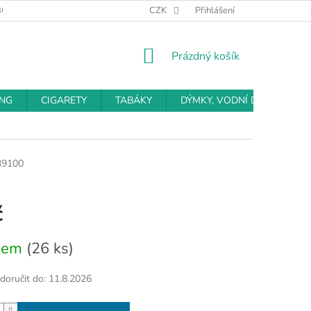
BCHODNÍ PODMÍNKY
PODMÍNKY OCHRANY OSOBNÍCH ÚDAJŮ
CZK
Přihlášení
NÁKUPNÍ
Prázdný košík
KOŠÍK
ING
CIGARETY
TABÁKY
DÝMKY, VODNÍ DÝMKY
39100
č
dem
(26 ks)
oručit do:
11.8.2026