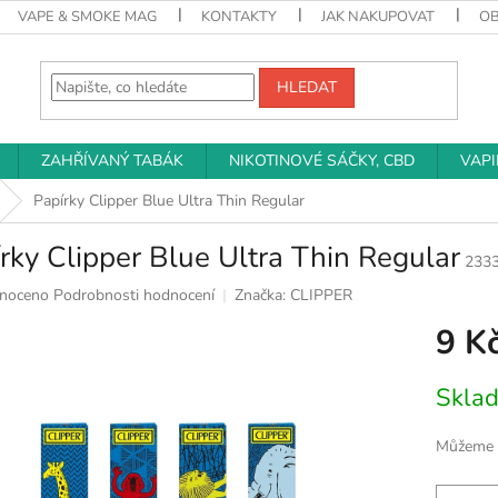
VAPE & SMOKE MAG
KONTAKTY
JAK NAKUPOVAT
O
HLEDAT
ZAHŘÍVANÝ TABÁK
NIKOTINOVÉ SÁČKY, CBD
VAP
Papírky Clipper Blue Ultra Thin Regular
rky Clipper Blue Ultra Thin Regular
233
né
noceno
Podrobnosti hodnocení
Značka:
CLIPPER
ní
9 K
u
Měrná
Skla
cena:
k.
Můžeme d