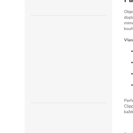
Obje
dopl
mimo
kouř
Vlas
Perfe
Clip
každ