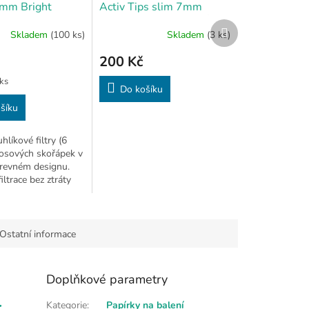
 mm Bright
Activ Tips slim 7mm
0 ks)
charcoal
EKOLOGICKÉ
Další
Skladem
(100 ks)
Skladem
(3 ks)
CIGARETOVÉ FILTRY
produkt
200 Kč
 ks
Do košíku
šíku
líkové filtry (6
osových skořápek v
revném designu.
ltrace bez ztráty
í 50 ks
Ostatní informace
Doplňkové parametry
r
Kategorie
:
Papírky na balení