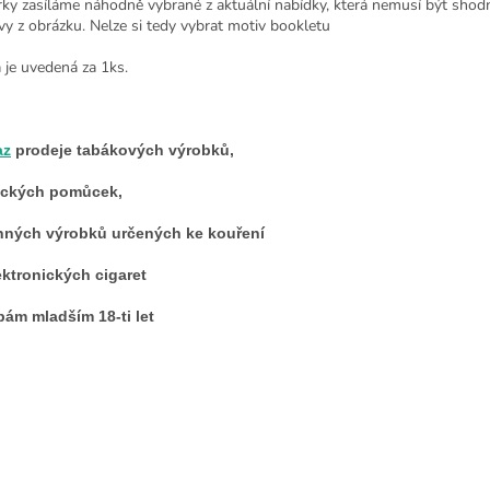
rky zasíláme náhodně vybrané z aktuální nabídky, která nemusí být shod
vy z obrázku. Nelze si tedy vybrat motiv bookletu
 je uvedená za 1ks.
az
prodeje tabákových výrobků,
áckých pomůcek,
nných výrobků určených ke kouření
ektronických cigaret
ám mladším 18-ti let