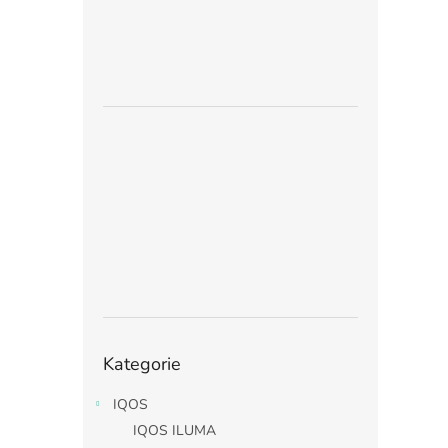
Přeskočit
Kategorie
kategorie
IQOS
IQOS ILUMA