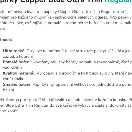
vte prémiovou kvalitu s papírky Clipper Blue Ultra Thin Regular, které js
ňkem pro každého milovníka vlastnoručně balených cigaret. Tyto papírky
řádně tenké, což zajišťuje pomalé a rovnoměrné hoření, a tím i maximáln
ení.
tnosti:
Ultra tenké:
Díky své mimořádně tenké struktuře poskytují čistší a jem
zážitek z kouření.
Pomalé hoření:
Navrženy tak, aby hořely pomalu a rovnoměrně, čímž p
váš zážitek.
Kvalitní materiál:
Vyrobeny z přírodních a kvalitních surovin, které neo
chuť tabáku.
Snadné balení:
Papírky mají optimální velikost pro jednoduché a poho
balení.
ktní volba pro ty, kteří hledají kvalitu a spolehlivost v každém kousku. Př
per Blue Ultra Thin Regular do své kuřácké výbavy a užijte si dokonalý záž
ého kouře.