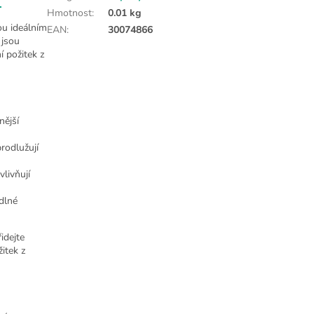
Hmotnost
:
0.01 kg
ou ideálním
EAN
:
30074866
 jsou
í požitek z
nější
rodlužují
vlivňují
dlné
idejte
itek z