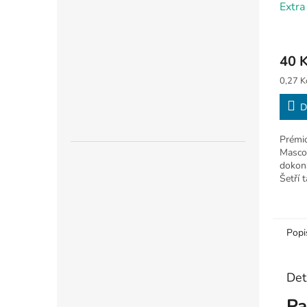
Extra
40 
Měrná
0,27 Kč
cena:
D
Prémio
Masco
dokona
Šetří 
Balení
Popi
Det
Pa