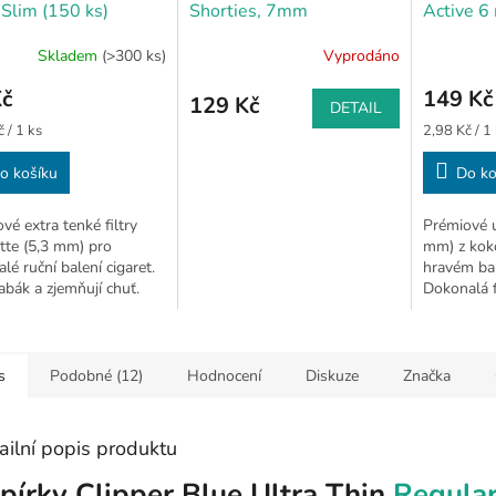
 Slim (150 ks)
Shorties, 7mm
Active 6
CIGARETOVÉ FILTRY
Colors (5
Skladem
(>300 ks)
Vyprodáno
PRO BALENÍ BYLINNÝCH
SMĚSÍ
Kč
149 Kč
129 Kč
DETAIL
Měrná
 / 1 ks
2,98 Kč / 1
cena:
o košíku
Do ko
vé extra tenké filtry
Prémiové uh
tte (5,3 mm) pro
mm) z kok
lé ruční balení cigaret.
hravém ba
tabák a zjemňují chuť.
Dokonalá fi
 150 ks
síly. Balen
s
Podobné (12)
Hodnocení
Diskuze
Značka
ailní popis produktu
pírky Clipper Blue Ultra Thin
Regula