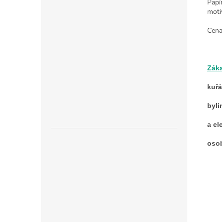
Papí
moti
Cena
Zák
kuř
byli
a el
osob