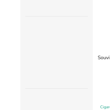
n
e
l
Souvi
Cigar