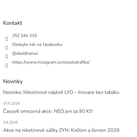
Z
á
p
a
Kontakt
t
í
252 544 315
Sledujte nás na facebooku
@davidhanus
https://www.instagram.com/ceskatrafika/
Novinky
Novinka: Nikotinové náplně LYO – Inovace bez tabáku
15.6.2026
Časově omezená akce: NEO jen za 90 Kč!
3.6.2026
Akce na nikotinové sáčky ZYN: Květen a červen 2026