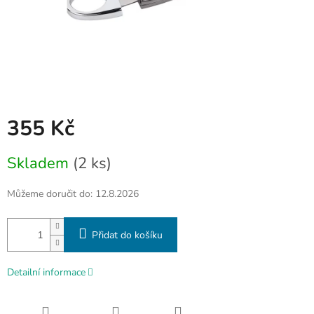
355 Kč
Měrná
Skladem
(2 ks)
cena:
Můžeme doručit do:
12.8.2026
Přidat do košíku
Detailní informace