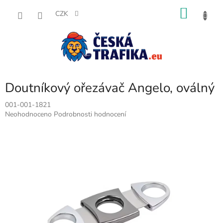
Přejít
NÁKU
na
CZK
obsah
KOŠÍK
Doutníkový ořezávač Angelo, oválný
001-001-1821
Průměrné
Neohodnoceno
Podrobnosti hodnocení
hodnocení
produktu
je
0,0
z
5
hvězdiček.