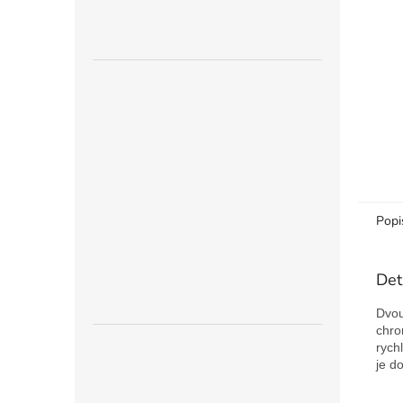
n
e
l
Popi
Det
Dvou
chro
rych
je d