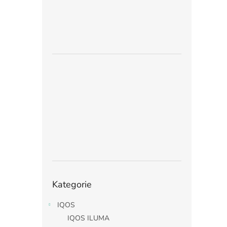
Přeskočit
Kategorie
kategorie
IQOS
IQOS ILUMA