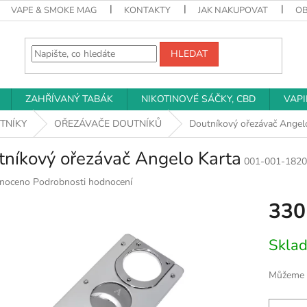
VAPE & SMOKE MAG
KONTAKTY
JAK NAKUPOVAT
O
HLEDAT
ZAHŘÍVANÝ TABÁK
NIKOTINOVÉ SÁČKY, CBD
VAP
TNÍKY
OŘEZÁVAČE DOUTNÍKŮ
Doutníkový ořezávač Angel
tníkový ořezávač Angelo Karta
001-001-1820
né
noceno
Podrobnosti hodnocení
ní
330
u
Měrná
Skla
cena:
k.
Můžeme d