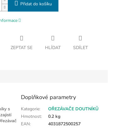
Přidat do košíku
informace
ZEPTAT SE
HLÍDAT
SDÍLET
Doplňkové parametry
Kategorie
:
OŘEZÁVAČE DOUTNÍKŮ
íky s
ajistí
Hmotnost
:
0.2 kg
 Ořezávač
EAN
:
4031872500257