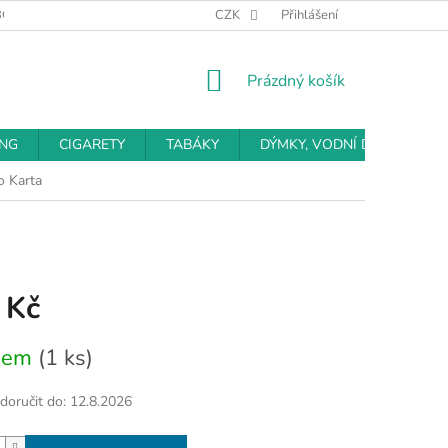
BCHODNÍ PODMÍNKY
PODMÍNKY OCHRANY OSOBNÍCH ÚDAJŮ
CZK
Přihlášení
NÁKUPNÍ
Prázdný košík
KOŠÍK
ING
CIGARETY
TABÁKY
DÝMKY, VODNÍ DÝMKY
o Karta
 Kč
dem
(1 ks)
oručit do:
12.8.2026