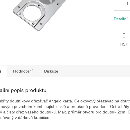
Detailní 
TISK
s
Hodnocení
Diskuze
ailní popis produktu
břitý doutníkový ořezávač Angelo karta. Celokovový ořezávač na doutn
movým povrchem kombinující lesklé a broušené provedení. Ostré břity z
lý a čistý ořez vašeho doutníku. Max. průměr otvoru pro doutník 2cm.
odávaný v dárkové krabičce.