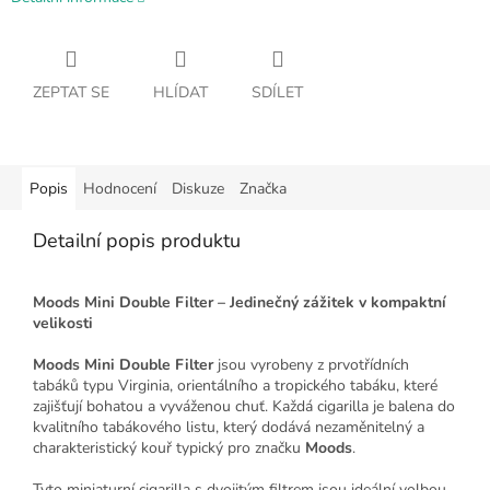
ZEPTAT SE
HLÍDAT
SDÍLET
Popis
Hodnocení
Diskuze
Značka
Detailní popis produktu
Moods Mini Double Filter – Jedinečný zážitek v kompaktní
velikosti
Moods Mini Double Filter
jsou vyrobeny z prvotřídních
tabáků typu Virginia, orientálního a tropického tabáku, které
zajišťují bohatou a vyváženou chuť. Každá cigarilla je balena do
kvalitního tabákového listu, který dodává nezaměnitelný a
charakteristický kouř typický pro značku
Moods
.
Tyto miniaturní cigarilla s dvojitým filtrem jsou ideální volbou