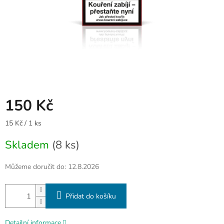
150 Kč
Měrná
15 Kč / 1 ks
cena:
Skladem
(8 ks)
Můžeme doručit do:
12.8.2026
Přidat do košíku
Detailní informace