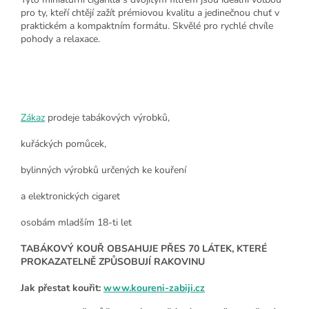
pro ty, kteří chtějí zažít prémiovou kvalitu a jedinečnou chuť v
praktickém a kompaktním formátu. Skvělé pro rychlé chvíle
pohody a relaxace.
Zákaz
prodeje tabákových výrobků,
kuřáckých pomůcek,
bylinných výrobků určených ke kouření
a elektronických cigaret
osobám mladším 18-ti let
TABÁKOVÝ KOUŘ OBSAHUJE PŘES 70 LÁTEK, KTERÉ
PROKAZATELNĚ ZPŮSOBUJÍ RAKOVINU
Jak přestat kouřit:
www.koureni-zabiji.cz