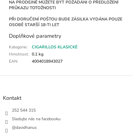
NA PRODEJNĚ MŮŽETE BÝT POŽÁDÁNI O PŘEDLOŽENÍ
PRŮKAZU TOTOŽNOSTI
PŘI DORUČENÍ POŠTOU BUDE ZÁSILKA VYDÁNA POUZE
OSOBĚ STARŠÍ 18-TI LET
Doplňkové parametry
Kategorie
:
CIGARILLOS KLASICKÉ
Hmotnost
:
0.1 kg
EAN
:
4004018943027
Z
á
p
a
Kontakt
t
í
252 544 315
Sledujte nás na facebooku
@davidhanus