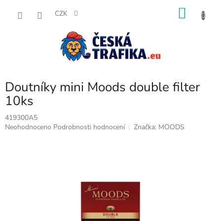
Přejít
NÁKU
na
CZK
obsah
KOŠÍK
Doutníky mini Moods double filter
10ks
419300A5
Průměrné
Neohodnoceno
Podrobnosti hodnocení
Značka:
MOODS
hodnocení
produktu
je
0,0
z
5
hvězdiček.