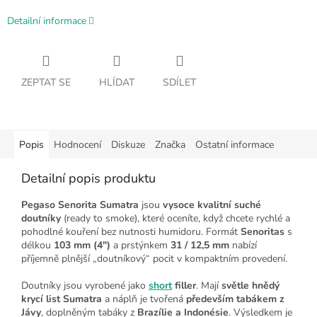
Detailní informace
ZEPTAT SE
HLÍDAT
SDÍLET
Popis
Hodnocení
Diskuze
Značka
Ostatní informace
Detailní popis produktu
Pegaso Senorita Sumatra
jsou
vysoce kvalitní suché
doutníky
(ready to smoke), které oceníte, když chcete rychlé a
pohodlné kouření bez nutnosti humidoru. Formát
Senoritas
s
délkou
103 mm (4")
a prstýnkem
31 / 12,5 mm
nabízí
příjemně plnější „doutníkový“ pocit v kompaktním provedení.
Doutníky jsou vyrobené jako
short
filler
. Mají
světle hnědý
krycí list Sumatra
a náplň je tvořená
především tabákem z
Jávy
, doplněným tabáky z
Brazílie a Indonésie
. Výsledkem je