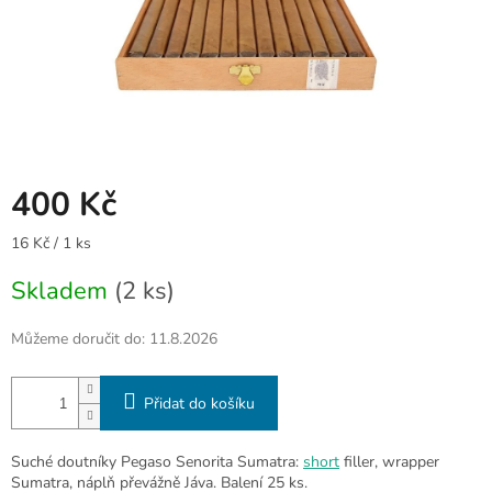
400 Kč
Měrná
16 Kč / 1 ks
cena:
Skladem
(2 ks)
Můžeme doručit do:
11.8.2026
Přidat do košíku
Suché doutníky Pegaso Senorita Sumatra:
short
filler, wrapper
Sumatra, náplň převážně Jáva. Balení 25 ks.