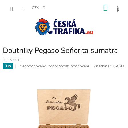
Přejít
NÁKU
na
CZK
obsah
KOŠÍK
Doutníky Pegaso Seňorita sumatra
13153400
Průměrné
Neohodnoceno
Podrobnosti hodnocení
Značka:
PEGASO
Tip
hodnocení
produktu
je
0,0
z
5
hvězdiček.