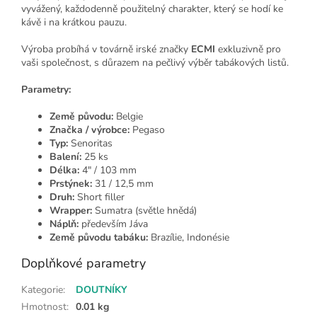
vyvážený, každodenně použitelný charakter, který se hodí ke
kávě i na krátkou pauzu.
Výroba probíhá v továrně irské značky
ECMI
exkluzivně pro
vaši společnost, s důrazem na pečlivý výběr tabákových listů.
Parametry:
Země původu:
Belgie
Značka / výrobce:
Pegaso
Typ:
Senoritas
Balení:
25 ks
Délka:
4" / 103 mm
Prstýnek:
31 / 12,5 mm
Druh:
Short filler
Wrapper:
Sumatra (světle hnědá)
Náplň:
především Jáva
Země původu tabáku:
Brazílie, Indonésie
Doplňkové parametry
Kategorie
:
DOUTNÍKY
Hmotnost
:
0.01 kg