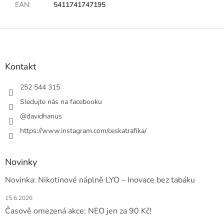
EAN
:
5411741747195
Z
á
p
a
Kontakt
t
í
252 544 315
Sledujte nás na facebooku
@davidhanus
https://www.instagram.com/ceskatrafika/
Novinky
Novinka: Nikotinové náplně LYO – Inovace bez tabáku
15.6.2026
Časově omezená akce: NEO jen za 90 Kč!