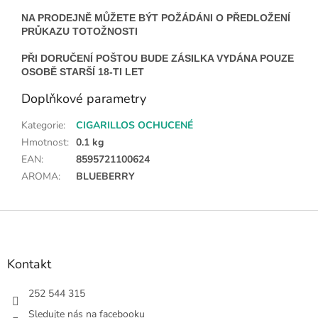
NA PRODEJNĚ MŮŽETE BÝT POŽÁDÁNI O PŘEDLOŽENÍ
PRŮKAZU TOTOŽNOSTI
PŘI DORUČENÍ POŠTOU BUDE ZÁSILKA VYDÁNA POUZE
OSOBĚ STARŠÍ 18-TI LET
Doplňkové parametry
Kategorie
:
CIGARILLOS OCHUCENÉ
Hmotnost
:
0.1 kg
EAN
:
8595721100624
AROMA
:
BLUEBERRY
Z
á
p
a
Kontakt
t
í
252 544 315
Sledujte nás na facebooku