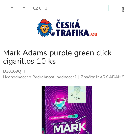
Přejít
NÁKU
na
CZK
obsah
KOŠÍK
Mark Adams purple green click
cigarillos 10 ks
D20369QTT
Průměrné
Neohodnoceno
Podrobnosti hodnocení
Značka:
MARK ADAMS
hodnocení
produktu
je
0,0
z
5
hvězdiček.