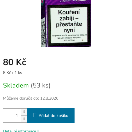
80 Kč
Měrná
8 Kč / 1 ks
cena:
Skladem
(53 ks)
Můžeme doručit do:
12.8.2026
Přidat do košíku
Detailní informace