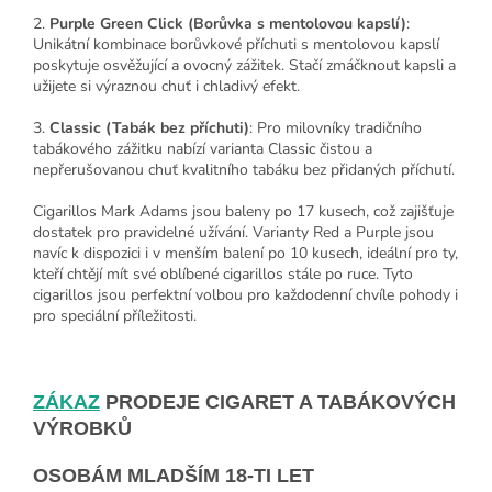
2.
Purple Green Click (Borůvka s mentolovou kapslí)
:
Unikátní kombinace borůvkové příchuti s mentolovou kapslí
poskytuje osvěžující a ovocný zážitek. Stačí zmáčknout kapsli a
užijete si výraznou chuť i chladivý efekt.
3.
Classic (Tabák bez příchuti)
: Pro milovníky tradičního
tabákového zážitku nabízí varianta Classic čistou a
nepřerušovanou chuť kvalitního tabáku bez přidaných příchutí.
Cigarillos Mark Adams jsou baleny po 17 kusech, což zajišťuje
dostatek pro pravidelné užívání. Varianty Red a Purple jsou
navíc k dispozici i v menším balení po 10 kusech, ideální pro ty,
kteří chtějí mít své oblíbené cigarillos stále po ruce. Tyto
cigarillos jsou perfektní volbou pro každodenní chvíle pohody i
pro speciální příležitosti.
ZÁKAZ
PRODEJE CIGARET A TABÁKOVÝCH
VÝROBKŮ
OSOBÁM MLADŠÍM 18-TI LET