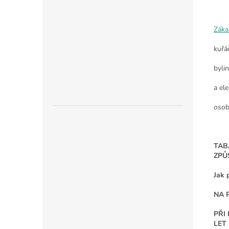
Záka
kuřá
byli
a ele
osob
TAB
ZPŮ
Jak 
NA 
PŘI
LET