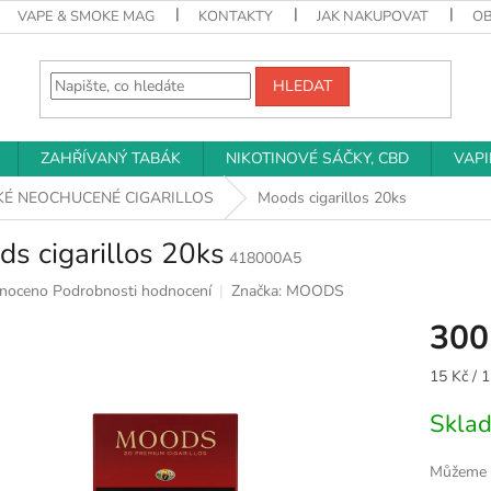
VAPE & SMOKE MAG
KONTAKTY
JAK NAKUPOVAT
O
HLEDAT
ZAHŘÍVANÝ TABÁK
NIKOTINOVÉ SÁČKY, CBD
VAP
KÉ NEOCHUCENÉ CIGARILLOS
Moods cigarillos 20ks
s cigarillos 20ks
418000A5
né
noceno
Podrobnosti hodnocení
Značka:
MOODS
ní
300
u
Měrná
15 Kč / 1
cena:
Skla
k.
Můžeme d