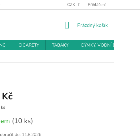
BCHODNÍ PODMÍNKY
PODMÍNKY OCHRANY OSOBNÍCH ÚDAJŮ
CZK
Přihlášení
NÁKUPNÍ
Prázdný košík
KOŠÍK
ING
CIGARETY
TABÁKY
DÝMKY, VODNÍ DÝMKY
 Kč
 ks
dem
(10 ks)
oručit do:
11.8.2026