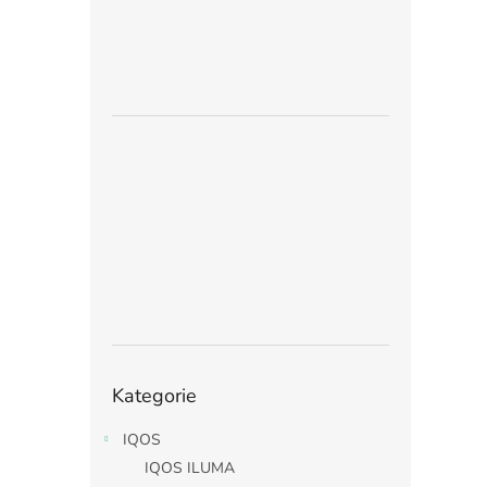
Přeskočit
Kategorie
kategorie
IQOS
IQOS ILUMA