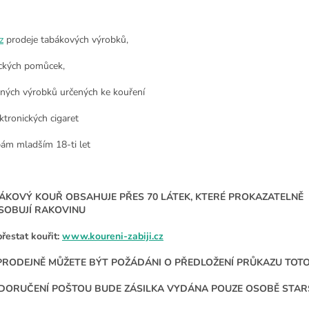
z
prodeje tabákových výrobků,
ckých pomůcek,
nných výrobků určených ke kouření
ktronických cigaret
ám mladším 18-ti let
ÁKOVÝ KOUŘ OBSAHUJE PŘES 70 LÁTEK, KTERÉ PROKAZATELNĚ
SOBUJÍ RAKOVINU
přestat kouřit:
www.koureni-zabiji.cz
PRODEJNĚ MŮŽETE BÝT POŽÁDÁNI O PŘEDLOŽENÍ PRŮKAZU TOT
 DORUČENÍ POŠTOU BUDE ZÁSILKA VYDÁNA POUZE OSOBĚ STARŠÍ