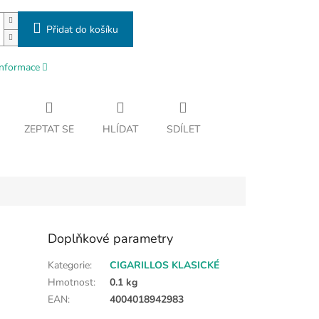
Přidat do košíku
informace
ZEPTAT SE
HLÍDAT
SDÍLET
Doplňkové parametry
Kategorie
:
CIGARILLOS KLASICKÉ
Hmotnost
:
0.1 kg
EAN
:
4004018942983