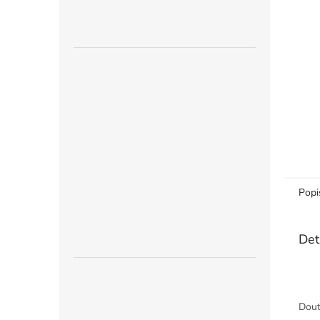
n
e
l
Popi
Det
Dout