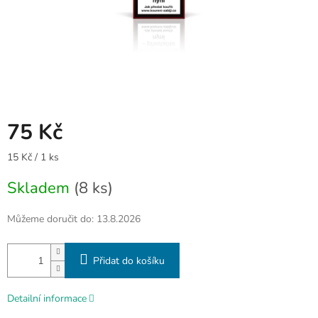
75 Kč
Měrná
15 Kč / 1 ks
cena:
Skladem
(8 ks)
Můžeme doručit do:
13.8.2026
Přidat do košíku
Detailní informace