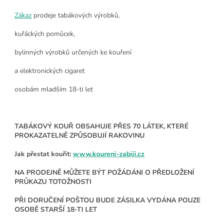
Zákaz
prodeje tabákových výrobků,
kuřáckých pomůcek,
bylinných výrobků určených ke kouření
a elektronických cigaret
osobám mladším 18-ti let
TABÁKOVÝ KOUŘ OBSAHUJE PŘES 70 LÁTEK, KTERÉ
PROKAZATELNĚ ZPŮSOBUJÍ RAKOVINU
Jak přestat kouřit:
www.koureni-zabiji.cz
NA PRODEJNĚ MŮŽETE BÝT POŽÁDÁNI O PŘEDLOŽENÍ
PRŮKAZU TOTOŽNOSTI
PŘI DORUČENÍ POŠTOU BUDE ZÁSILKA VYDÁNA POUZE
OSOBĚ STARŠÍ 18-TI LET