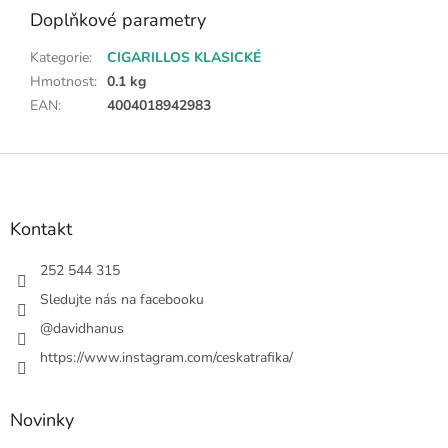
Doplňkové parametry
Kategorie
:
CIGARILLOS KLASICKÉ
Hmotnost
:
0.1 kg
EAN
:
4004018942983
Z
á
p
a
Kontakt
t
í
252 544 315
Sledujte nás na facebooku
@davidhanus
https://www.instagram.com/ceskatrafika/
Novinky