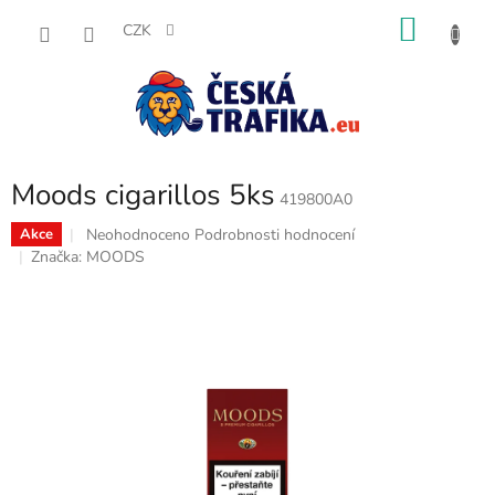
Přejít
NÁKU
na
CZK
obsah
KOŠÍK
Moods cigarillos 5ks
419800A0
Průměrné
Neohodnoceno
Podrobnosti hodnocení
Akce
hodnocení
Značka:
MOODS
produktu
je
0,0
z
5
hvězdiček.