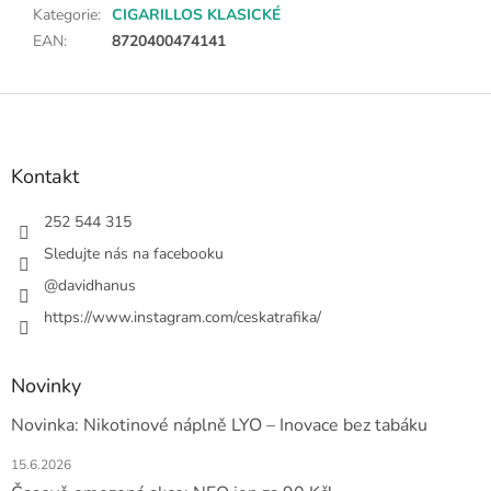
Kategorie
:
CIGARILLOS KLASICKÉ
EAN
:
8720400474141
Z
á
p
a
Kontakt
t
í
252 544 315
Sledujte nás na facebooku
@davidhanus
https://www.instagram.com/ceskatrafika/
Novinky
Novinka: Nikotinové náplně LYO – Inovace bez tabáku
15.6.2026