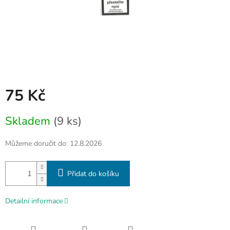
75 Kč
Měrná
Skladem
(9 ks)
cena:
Můžeme doručit do:
12.8.2026
Přidat do košíku
Detailní informace