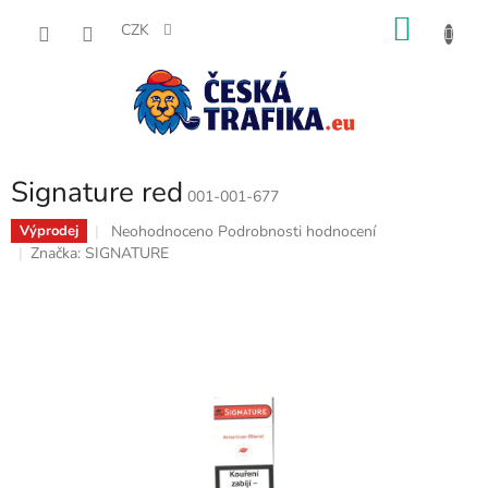
Přejít
NÁKU
na
CZK
obsah
KOŠÍK
Signature red
001-001-677
Průměrné
Neohodnoceno
Podrobnosti hodnocení
Výprodej
hodnocení
Značka:
SIGNATURE
produktu
je
0,0
z
5
hvězdiček.