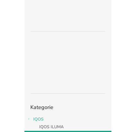
Přeskočit
Kategorie
kategorie
IQOS
IQOS ILUMA