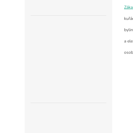
Záka
kuřá
byli
a ele
osob