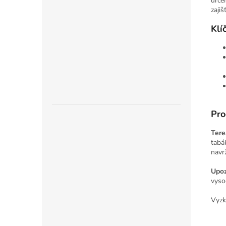
urče
zajiš
Klí
Pro
Tere
tabá
navr
Upoz
vyso
Vyzk