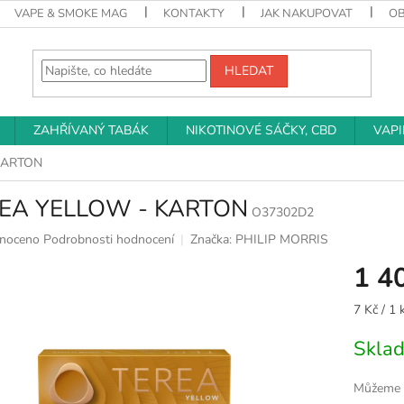
VAPE & SMOKE MAG
KONTAKTY
JAK NAKUPOVAT
O
HLEDAT
ZAHŘÍVANÝ TABÁK
NIKOTINOVÉ SÁČKY, CBD
VAP
KARTON
EA YELLOW - KARTON
O37302D2
né
noceno
Podrobnosti hodnocení
Značka:
PHILIP MORRIS
ní
1 4
u
Měrná
7 Kč / 1 
cena:
Skla
k.
Můžeme d