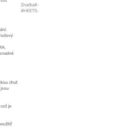
, což
Značka#-
#HEETS
:
ání.
chuťový
MA.
snadné
ickou chuť
 jsou
což je
oužití!