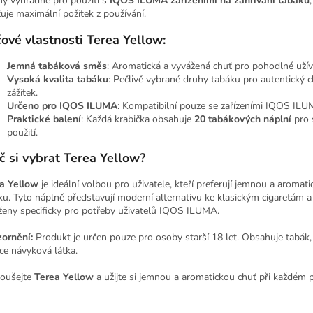
ny výhradně pro použití s
IQOS ILUMA zařízeními na zahřívání tabáku
ťuje maximální požitek z používání.
čové vlastnosti Terea Yellow:
Jemná tabáková směs
: Aromatická a vyvážená chuť pro pohodlné užív
Vysoká kvalita tabáku
: Pečlivě vybrané druhy tabáku pro autentický 
zážitek.
Určeno pro IQOS ILUMA
: Kompatibilní pouze se zařízeními IQOS ILU
Praktické balení
: Každá krabička obsahuje
20 tabákových náplní
pro 
použití.
č si vybrat Terea Yellow?
a Yellow
je ideální volbou pro uživatele, kteří preferují jemnou a aromat
ku. Tyto náplně představují moderní alternativu ke klasickým cigaretám a
ženy specificky pro potřeby uživatelů IQOS ILUMA.
ornění:
Produkt je určen pouze pro osoby starší 18 let. Obsahuje tabák, 
ce návyková látka.
oušejte
Terea Yellow
a užijte si jemnou a aromatickou chuť při každém p