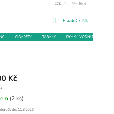
BCHODNÍ PODMÍNKY
PODMÍNKY OCHRANY OSOBNÍCH ÚDAJŮ
CZK
Přihlášení
NÁKUPNÍ
Prázdný košík
KOŠÍK
ING
CIGARETY
TABÁKY
DÝMKY, VODNÍ DÝMKY
00 Kč
ks
dem
(2 ks)
oručit do:
11.8.2026