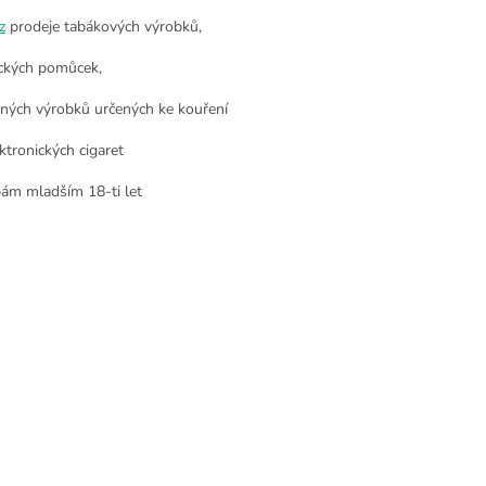
z
prodeje tabákových výrobků,
ckých pomůcek,
nných výrobků určených ke kouření
ktronických cigaret
ám mladším 18-ti let