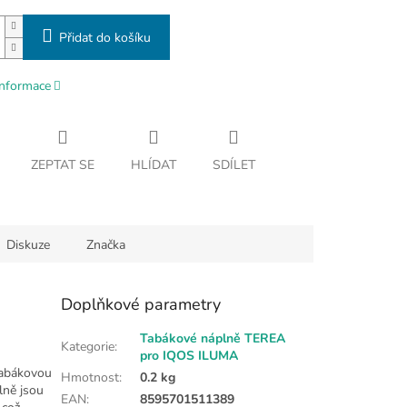
Přidat do košíku
informace
ZEPTAT SE
HLÍDAT
SDÍLET
Diskuze
Značka
Doplňkové parametry
Tabákové náplně TEREA
Kategorie
:
pro IQOS ILUMA
 tabákovou
Hmotnost
:
0.2 kg
lně jsou
EAN
:
8595701511389