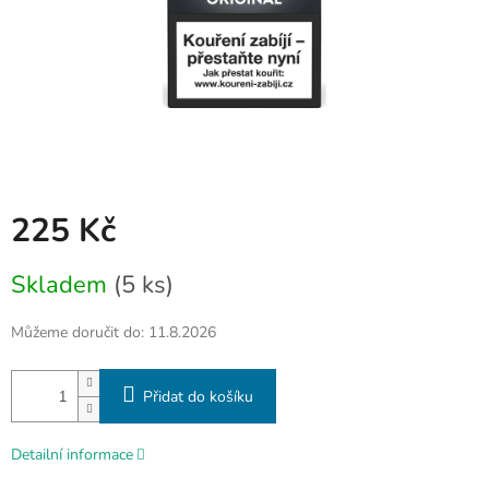
225 Kč
Měrná
Skladem
(5 ks)
cena:
Můžeme doručit do:
11.8.2026
Přidat do košíku
Detailní informace