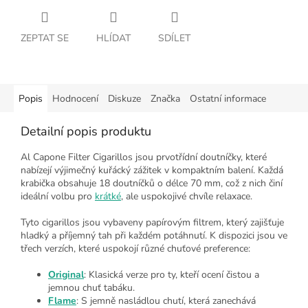
ZEPTAT SE
HLÍDAT
SDÍLET
Popis
Hodnocení
Diskuze
Značka
Ostatní informace
Detailní popis produktu
Al Capone Filter Cigarillos jsou prvotřídní doutníčky, které
nabízejí výjimečný kuřácký zážitek v kompaktním balení. Každá
krabička obsahuje 18 doutníčků o délce 70 mm, což z nich činí
ideální volbu pro
krátké
, ale uspokojivé chvíle relaxace.
Tyto cigarillos jsou vybaveny papírovým filtrem, který zajišťuje
hladký a příjemný tah při každém potáhnutí. K dispozici jsou ve
třech verzích, které uspokojí různé chuťové preference:
Original
: Klasická verze pro ty, kteří ocení čistou a
jemnou chuť tabáku.
Flame
: S jemně nasládlou chutí, která zanechává