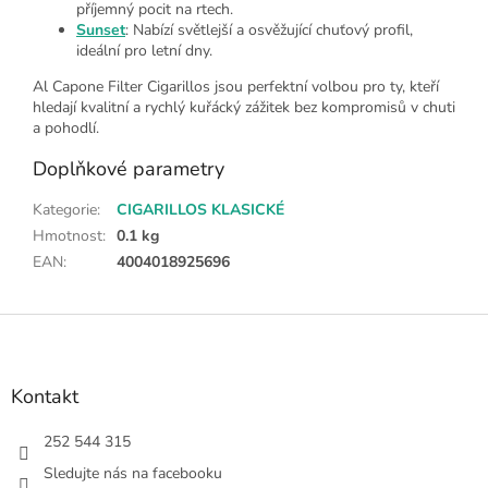
příjemný pocit na rtech.
Sunset
: Nabízí světlejší a osvěžující chuťový profil,
ideální pro letní dny.
Al Capone Filter Cigarillos jsou perfektní volbou pro ty, kteří
hledají kvalitní a rychlý kuřácký zážitek bez kompromisů v chuti
a pohodlí.
Doplňkové parametry
Kategorie
:
CIGARILLOS KLASICKÉ
Hmotnost
:
0.1 kg
EAN
:
4004018925696
Z
á
p
a
Kontakt
t
í
252 544 315
Sledujte nás na facebooku