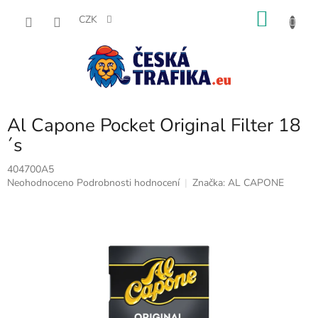
Přejít
NÁKU
na
CZK
obsah
KOŠÍK
Al Capone Pocket Original Filter 18
´s
404700A5
Průměrné
Neohodnoceno
Podrobnosti hodnocení
Značka:
AL CAPONE
hodnocení
produktu
je
0,0
z
5
hvězdiček.