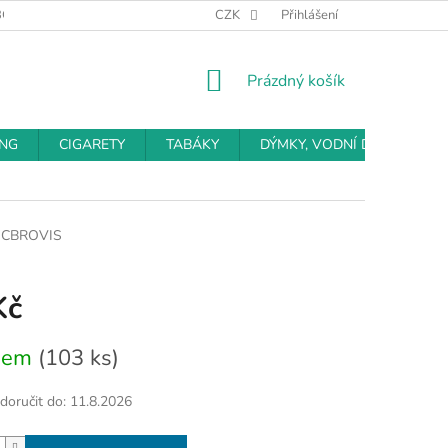
BCHODNÍ PODMÍNKY
PODMÍNKY OCHRANY OSOBNÍCH ÚDAJŮ
CZK
Přihlášení
NÁKUPNÍ
Prázdný košík
KOŠÍK
ING
CIGARETY
TABÁKY
DÝMKY, VODNÍ DÝMKY
CBROVIS
Kč
dem
(103 ks)
oručit do:
11.8.2026