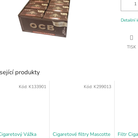
Detailní 
TISK
sející produkty
Kód:
K133901
Kód:
K299013
 Cigaretový Vážka
Cigaretové filtry Mascotte
Filtr Ci