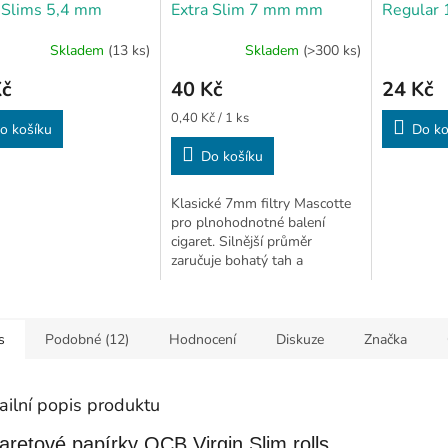
 Slims 5,4 mm
Extra Slim 7 mm mm
Regular 
s
(100 ks)
Skladem
(13 ks)
Skladem
(>300 ks)
Kč
40 Kč
24 Kč
Měrná
0,40 Kč / 1 ks
o košíku
Do ko
cena:
Do košíku
Klasické 7mm filtry Mascotte
pro plnohodnotné balení
cigaret. Silnější průměr
zaručuje bohatý tah a
spolehlivou filtraci
s
Podobné (12)
Hodnocení
Diskuze
Značka
ailní popis produktu
aretové papírky OCB Virgin Slim rolls