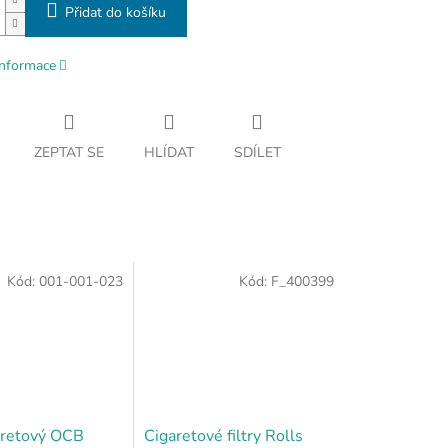
Přidat do košíku
informace
ZEPTAT SE
HLÍDAT
SDÍLET
Kód:
001-001-023
Kód:
F_400399
garetový OCB
Cigaretové filtry Rolls