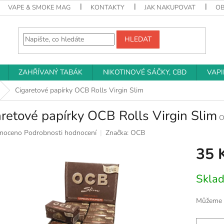
VAPE & SMOKE MAG
KONTAKTY
JAK NAKUPOVAT
O
HLEDAT
ZAHŘÍVANÝ TABÁK
NIKOTINOVÉ SÁČKY, CBD
VAP
Cigaretové papírky OCB Rolls Virgin Slim
retové papírky OCB Rolls Virgin Slim
O
né
noceno
Podrobnosti hodnocení
Značka:
OCB
ní
35 
u
Měrná
Skla
cena:
k.
Můžeme d