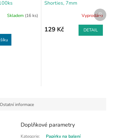
100ks
Shorties, 7mm
CIGARETOVÉ FILTRY
Další
Skladem
(16 ks)
Vyprodáno
PRO BALENÍ BYLINNÝCH
produkt
SMĚSÍ
129 Kč
DETAIL
šíku
Ostatní informace
Doplňkové parametry
Kategorie
:
Papírky na balení