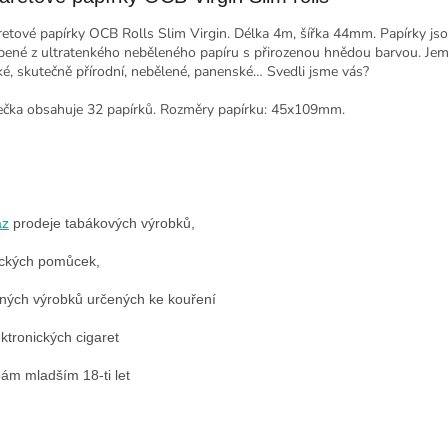
retové papírky OCB Rolls Slim Virgin. Délka 4m, šířka 44mm. Papírky js
bené z ultratenkého neběleného papíru s přirozenou hnědou barvou. Jem
é, skutečně přírodní, nebělené, panenské… Svedli jsme vás?
ečka obsahuje 32 papírků. Rozměry papírku: 45x109mm.
az
prodeje tabákových výrobků,
ckých pomůcek,
nných výrobků určených ke kouření
ektronických cigaret
ám mladším 18-ti let