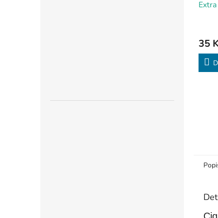
Extra
150k
35 
D
Popi
Det
Cig