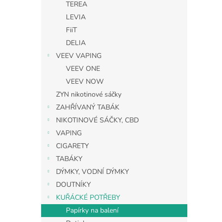
TEREA
LEVIA
FiiT
DELIA
VEEV VAPING
VEEV ONE
VEEV NOW
ZYN nikotinové sáčky
ZAHŘÍVANÝ TABÁK
NIKOTINOVÉ SÁČKY, CBD
VAPING
CIGARETY
TABÁKY
DÝMKY, VODNÍ DÝMKY
DOUTNÍKY
KUŘÁCKÉ POTŘEBY
Papírky na balení