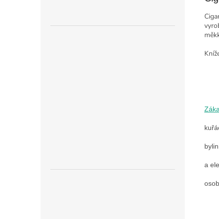
Ciga
vyro
měkk
Kníž
Zák
kuřá
byli
a el
osob