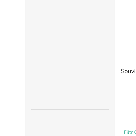
n
e
l
Souvi
Filtr