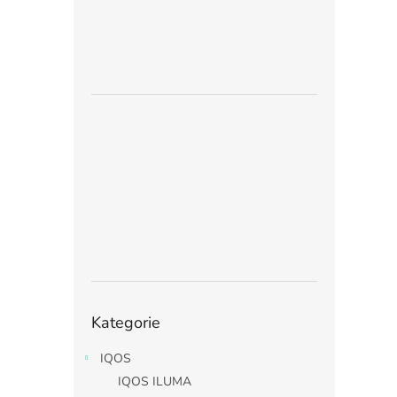
Přeskočit
Kategorie
kategorie
IQOS
IQOS ILUMA