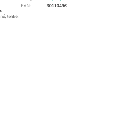
EAN
:
30110496
ou
né, lehké,