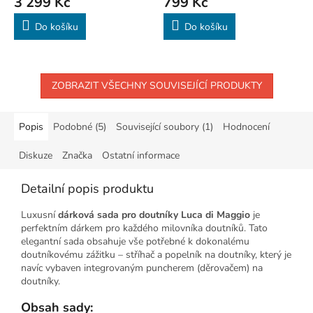
3 299 Kč
799 Kč
Do košíku
Do košíku
ZOBRAZIT VŠECHNY SOUVISEJÍCÍ PRODUKTY
Popis
Podobné (5)
Související soubory (1)
Hodnocení
Diskuze
Značka
Ostatní informace
Detailní popis produktu
Luxusní
dárková sada pro doutníky Luca di Maggio
je
perfektním dárkem pro každého milovníka doutníků. Tato
elegantní sada obsahuje vše potřebné k dokonalému
doutníkovému zážitku – stříhač a popelník na doutníky, který je
navíc vybaven integrovaným puncherem (děrovačem) na
doutníky.
Obsah sady: