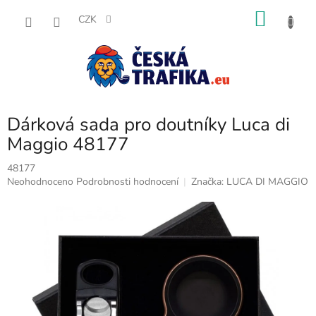
Přejít
NÁKU
na
CZK
obsah
KOŠÍK
Dárková sada pro doutníky Luca di
Maggio 48177
48177
Průměrné
Neohodnoceno
Podrobnosti hodnocení
Značka:
LUCA DI MAGGIO
hodnocení
produktu
je
0,0
z
5
hvězdiček.