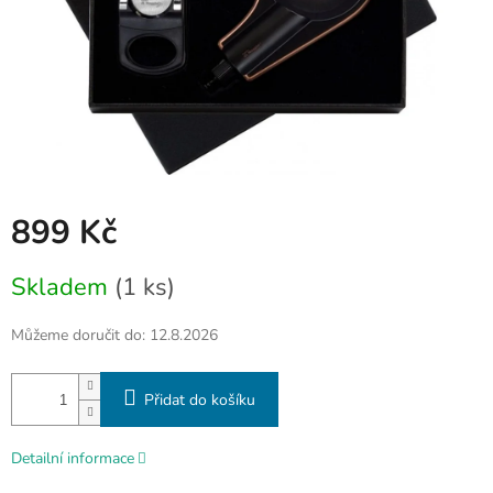
899 Kč
Měrná
Skladem
(1 ks)
cena:
Můžeme doručit do:
12.8.2026
Přidat do košíku
Detailní informace