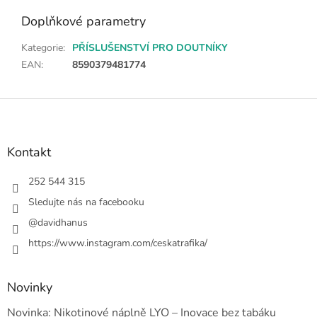
Doplňkové parametry
Kategorie
:
PŘÍSLUŠENSTVÍ PRO DOUTNÍKY
EAN
:
8590379481774
Z
á
p
a
Kontakt
t
í
252 544 315
Sledujte nás na facebooku
@davidhanus
https://www.instagram.com/ceskatrafika/
Novinky
Novinka: Nikotinové náplně LYO – Inovace bez tabáku