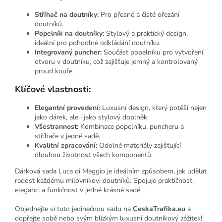
Stříhač na doutníky:
Pro přesné a čisté ořezání
doutníků.
Popelník na doutníky:
Stylový a praktický design,
ideální pro pohodlné odkládání doutníku.
Integrovaný puncher:
Součást popelníku pro vytvoření
otvoru v doutníku, což zajišťuje jemný a kontrolovaný
proud kouře.
Klíčové vlastnosti:
Elegantní provedení:
Luxusní design, který potěší nejen
jako dárek, ale i jako stylový doplněk.
Všestrannost:
Kombinace popelníku, puncheru a
stříhače v jedné sadě.
Kvalitní zpracování:
Odolné materiály zajišťující
dlouhou životnost všech komponentů.
Dárková sada Luca di Maggio je ideálním způsobem, jak udělat
radost každému milovníkovi doutníků. Spojuje praktičnost,
eleganci a funkčnost v jedné krásné sadě.
Objednejte si tuto jedinečnou sadu na
CeskaTrafika.eu
a
dopřejte sobě nebo svým blízkým luxusní doutníkový zážitek!