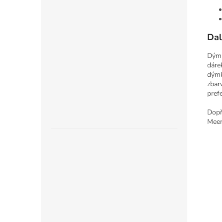
Dal
Dýmk
dáre
dýmk
zbar
pref
Dopř
Meer