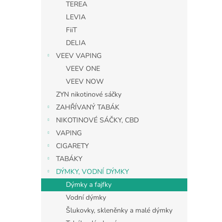
TEREA
LEVIA
FiiT
DELIA
VEEV VAPING
VEEV ONE
VEEV NOW
ZYN nikotinové sáčky
ZAHŘÍVANÝ TABÁK
NIKOTINOVÉ SÁČKY, CBD
VAPING
CIGARETY
TABÁKY
DÝMKY, VODNÍ DÝMKY
Dýmky a fajfky
Vodní dýmky
Šlukovky, skleněnky a malé dýmky