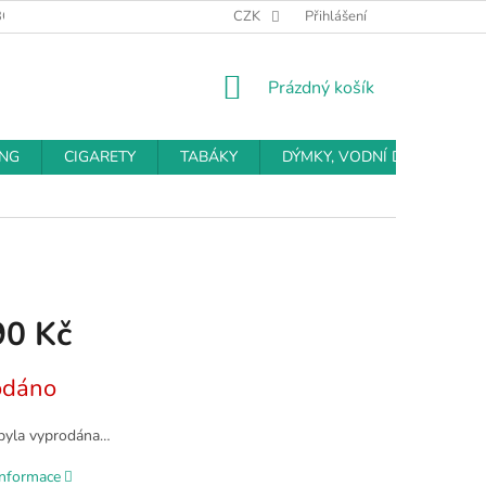
BCHODNÍ PODMÍNKY
PODMÍNKY OCHRANY OSOBNÍCH ÚDAJŮ
CZK
Přihlášení
NÁKUPNÍ
Prázdný košík
KOŠÍK
ING
CIGARETY
TABÁKY
DÝMKY, VODNÍ DÝMKY
90 Kč
odáno
byla vyprodána…
informace