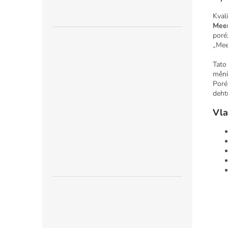
Kval
Mee
poré
„Mee
Tato
mění
Poré
deht
Vla