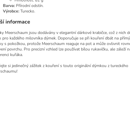
Hmotnost: 81 g
Barva:
Přírodní odstín.
Výrobce:
Turecko.
ší informace
y Meerschaum jsou dodávány v elegantní dárkové krabičce, což z nich dě
k pro každého milovníka dýmek. Doporučuje se při kouření dbát na přímý
y s pokožkou, protože Meerschaum reaguje na pot a může ovlivnit rov
vení povrchu. Pro precizní vzhled lze používat bílou rukavičku, ale záleží 
erenci kuřáka.
ejte si jedinečný zážitek z kouření s touto originální dýmkou z tureckého
schaumu!