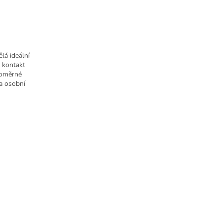
lá ideální
 kontakt
noměrné
na osobní