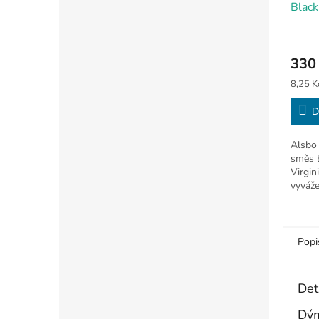
Black
330
Měrná
8,25 Kč
cena:
D
Alsbo 
směs 
Virgin
vyváže
milovn
Popi
Det
Dý