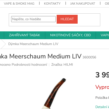
VAPE & SMOKE MAG
KONTAKTY
JAK NAKUPOVAT
O
HLEDAT
ZAHŘÍVANÝ TABÁK
NIKOTINOVÉ SÁČKY, CBD
VAP
Dýmka Meerschaum Medium LIV
ka Meerschaum Medium LIV
3600056
né
noceno
Podrobnosti hodnocení
Značka:
HILMI
ní
3 9
u
Měrná
Vypr
cena:
k.
Položka 
Detailní 