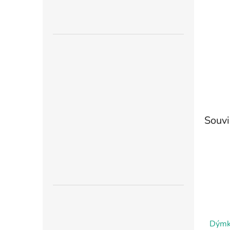
n
e
l
Souvi
Dýmk