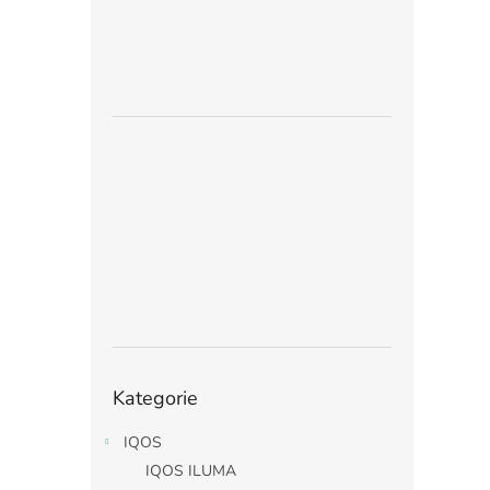
Přeskočit
Kategorie
kategorie
IQOS
IQOS ILUMA