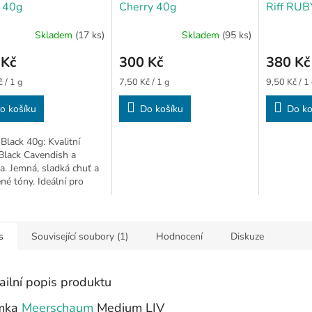
 40g
Cherry 40g
Riff RUB
Skladem
(17 ks)
Skladem
(95 ks)
 Kč
300 Kč
380 Kč
Měrná
Měrná
 / 1 g
7,50 Kč / 1 g
9,50 Kč / 1
cena:
cena:
o košíku
Do košíku
Do ko
Black 40g: Kvalitní
Black Cavendish a
ia. Jemná, sladká chuť a
né tóny. Ideální pro
íky aromatických směsí.
s
Související soubory (1)
Hodnocení
Diskuze
ailní popis produktu
mka
Meerschaum
Medium LIV