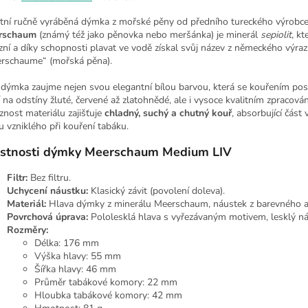
itní ručně vyráběná dýmka z mořské pěny od předního tureckého výrobce
rschaum
(známý též jako pěnovka nebo meršánka) je minerál
sepiolit
, kt
zní a díky schopnosti plavat ve vodě získal svůj název z německého výra
rschaume“ (mořská pěna).
 dýmka zaujme nejen svou elegantní bílou barvou, která se kouřením po
 na odstíny žluté, červené až zlatohnědé, ale i vysoce kvalitním zpracová
znost materiálu zajišťuje
chladný, suchý a chutný kouř
, absorbující část 
u vzniklého při kouření tabáku.
stnosti dýmky Meerschaum Medium LIV
Filtr:
Bez filtru.
Uchycení náustku:
Klasický závit (povolení doleva).
Materiál:
Hlava dýmky z minerálu Meerschaum, náustek z barevného a
Povrchová úprava:
Pololesklá hlava s vyřezávaným motivem, lesklý ná
Rozměry:
Délka: 176 mm
Výška hlavy: 55 mm
Šířka hlavy: 46 mm
Průměr tabákové komory: 22 mm
Hloubka tabákové komory: 42 mm