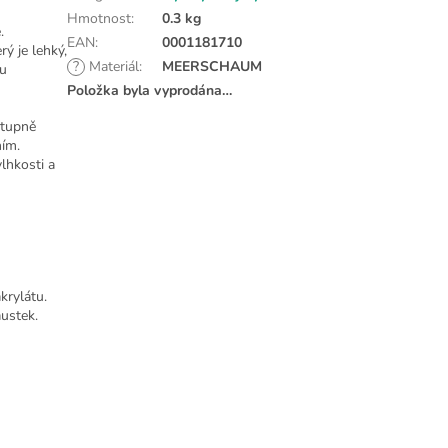
Hmotnost
:
0.3 kg
.
EAN
:
0001181710
erý je lehký,
?
Materiál
:
MEERSCHAUM
zu
Položka byla vyprodána…
stupně
ním.
vlhkosti a
krylátu.
ustek.