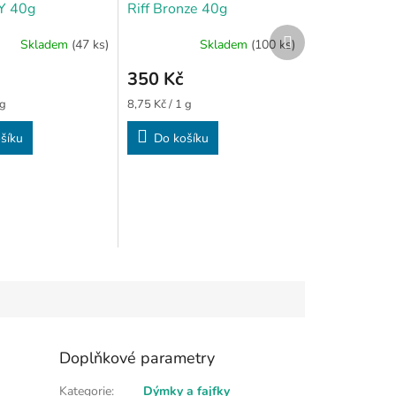
Y 40g
Riff Bronze 40g
Další
Skladem
(47 ks)
Skladem
(100 ks)
produkt
350 Kč
Měrná
 g
8,75 Kč / 1 g
cena:
šíku
Do košíku
Doplňkové parametry
Kategorie
:
Dýmky a fajfky