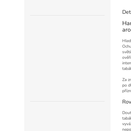
Det
Han
ar
Hled
Ochu
svět
ověř
inte
tabá
Za z
po d
příz
Rov
Dout
tabá
vyvá
nepo