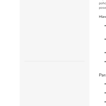
poho
posez
Hlav
Par