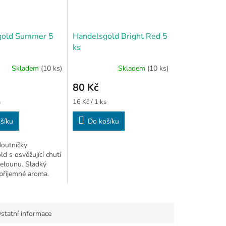
gold Summer 5
Handelsgold Bright Red 5
ks
Skladem
(10 ks)
Skladem
(10 ks)
80 Kč
Měrná
s
16 Kč / 1 ks
cena:
šíku
Do košíku
outníčky
d s osvěžující chutí
elounu. Sladký
příjemné aroma.
.
statní informace