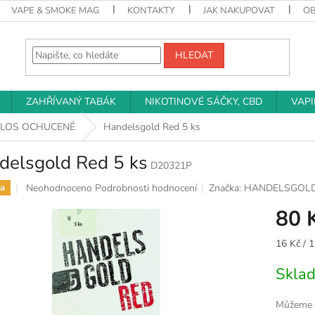
VAPE & SMOKE MAG
KONTAKTY
JAK NAKUPOVAT
O
HLEDAT
ZAHŘÍVANÝ TABÁK
NIKOTINOVÉ SÁČKY, CBD
VAP
LLOS OCHUCENÉ
Handelsgold Red 5 ks
delsgold Red 5 ks
D20321P
Průměrné
Neohodnoceno
Podrobnosti hodnocení
Značka:
HANDELSGOL
a
hodnocení
80 
produktu
je
0,0
Měrná
16 Kč / 1
z
cena:
5
Skla
hvězdiček.
Můžeme d