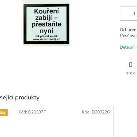
Ochucená
třešňovo
Detailní 
TISK
sející produkty
Kód:
D20337F
Kód:
D20322O
nka