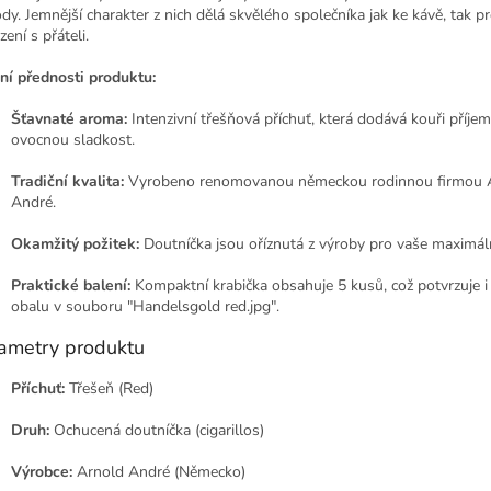
dy. Jemnější charakter z nich dělá skvělého společníka jak ke kávě, tak pr
ení s přáteli.
ní přednosti produktu:
Šťavnaté aroma:
Intenzivní třešňová příchuť, která dodává kouři příje
ovocnou sladkost.
Tradiční kvalita:
Vyrobeno renomovanou německou rodinnou firmou 
André.
Okamžitý požitek:
Doutníčka jsou oříznutá z výroby pro vaše maximáln
Praktické balení:
Kompaktní krabička obsahuje 5 kusů, což potvrzuje i
obalu v souboru "Handelsgold red.jpg".
ametry produktu
Příchuť:
Třešeň (Red)
Druh:
Ochucená doutníčka (cigarillos)
Výrobce:
Arnold André (Německo)