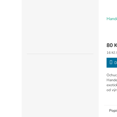
Hande
80 
Měrná
16 Kč /
cena:
D
Ochuc
Hande
exotic
od výr
Balení
Popi