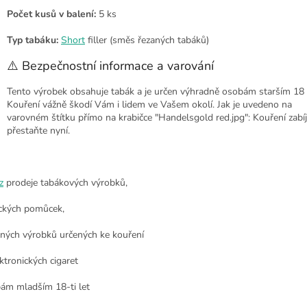
Počet kusů v balení:
5 ks
Typ tabáku:
Short
filler (směs řezaných tabáků)
⚠️ Bezpečnostní informace a varování
Tento výrobek obsahuje tabák a je určen výhradně osobám starším 18 l
Kouření vážně škodí Vám i lidem ve Vašem okolí. Jak je uvedeno na
varovném štítku přímo na krabičce "Handelsgold red.jpg": Kouření zabíj
přestaňte nyní.
z
prodeje tabákových výrobků,
ckých pomůcek,
nných výrobků určených ke kouření
ktronických cigaret
ám mladším 18-ti let