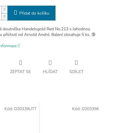
Přidat do košíku
 doutníčka Handelsgold Red No.213 s lahodnou
u příchutí od Arnold André. Balení obsahuje 5 ks. 🔞
informace
ZEPTAT SE
HLÍDAT
SDÍLET
Kód:
D20339UTT
Kód:
D20335K