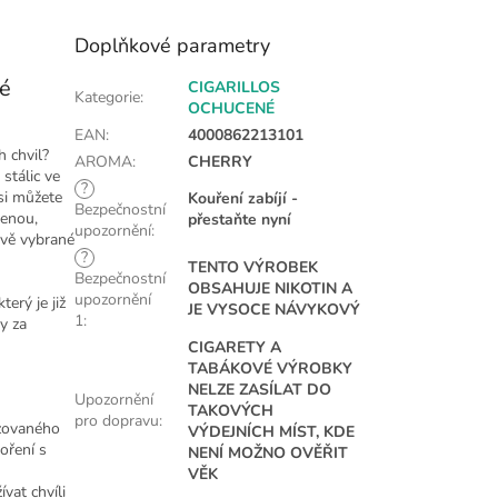
Doplňkové parametry
vé
CIGARILLOS
Kategorie
:
OCHUCENÉ
EAN
:
4000862213101
 chvil?
AROMA
:
CHERRY
stálic ve
?
si můžete
Kouření zabíjí -
Bezpečnostní
šenou,
přestaňte nyní
upozornění
:
ivě vybrané
?
TENTO VÝROBEK
Bezpečnostní
OBSAHUJE NIKOTIN A
upozornění
 který je již
JE VYSOCE NÁVYKOVÝ
1
:
y za
CIGARETY A
TABÁKOVÉ VÝROBKY
NELZE ZASÍLAT DO
Upozornění
TAKOVÝCH
pro dopravu
:
izovaného
VÝDEJNÍCH MÍST, KDE
oření s
NENÍ MOŽNO OVĚŘIT
VĚK
vat chvíli