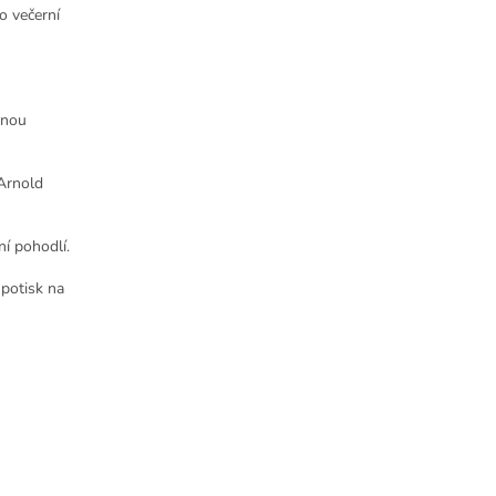
o večerní
mnou
Arnold
í pohodlí.
 potisk na