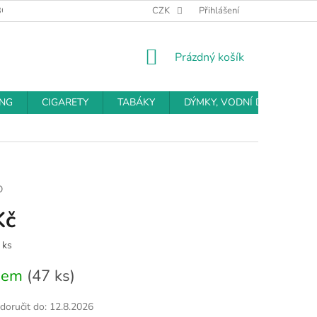
BCHODNÍ PODMÍNKY
PODMÍNKY OCHRANY OSOBNÍCH ÚDAJŮ
CZK
Přihlášení
NÁKUPNÍ
Prázdný košík
KOŠÍK
ING
CIGARETY
TABÁKY
DÝMKY, VODNÍ DÝMKY
D
Kč
 ks
dem
(47 ks)
oručit do:
12.8.2026