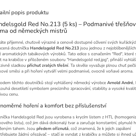
ailní popis produktu
delsgold Red No.213 (5 ks) – Podmanivé třešňo
oma od německých mistrů
áte příjemné, chuťově výrazné a cenově dostupné oživení svých kuřáckých
cená doutníčka
Handelsgold Red No.213
jsou jednou z nejoblíbenějších 
ě aromatických tabákových výrobků. Tato edice s označením "Red", které 
it na krabičce v přiloženém souboru "Handelsgold red.jpg", přináší vyhlá
nzivně sladkou
příchuť zralých třešní
. Ta skvěle vyvažuje plnou chuť pečl
kové směsi a při hoření vytváří velmi podmanivé, ovocně voňavé aroma.
rodem těchto doutníčků stojí vyhlášený německý výrobce
Arnold André
,
louhá desetiletí symbolem precizního zpracování, stability a vysoké kvalit
nivou cenu.
noměrné hoření a komfort bez příslušenství
níčka Handelsgold Red jsou vyrobena s krycím listem z HTL (homogen
kového listu), což jim dává dokonalý tvar a zaručuje konstantní, plynulé h
ženým tahem. Jsou
předem oříznutá
, což znamená, že k jejich zapálení
třebujete žádný ořezávač – stačí je vyndat z krabičky a můžete si ihned uží