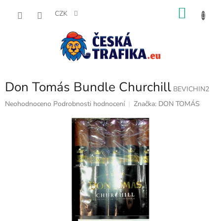
Přejít
NÁKU
na
CZK
obsah
KOŠÍK
Don Tomás Bundle Churchill
BEVICHIN2
Průměrné
Neohodnoceno
Podrobnosti hodnocení
Značka:
DON TOMÁS
hodnocení
produktu
je
0,0
z
5
hvězdiček.