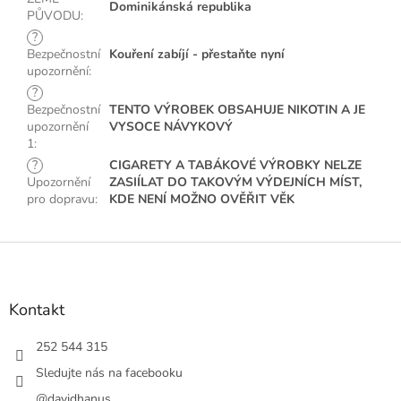
Dominikánská republika
PŮVODU
:
?
Bezpečnostní
Kouření zabíjí - přestaňte nyní
upozornění
:
?
Bezpečnostní
TENTO VÝROBEK OBSAHUJE NIKOTIN A JE
upozornění
VYSOCE NÁVYKOVÝ
1
:
?
CIGARETY A TABÁKOVÉ VÝROBKY NELZE
Upozornění
ZASIÍLAT DO TAKOVÝM VÝDEJNÍCH MÍST,
pro dopravu
:
KDE NENÍ MOŽNO OVĚŘIT VĚK
Z
á
p
a
Kontakt
t
í
252 544 315
Sledujte nás na facebooku
@davidhanus