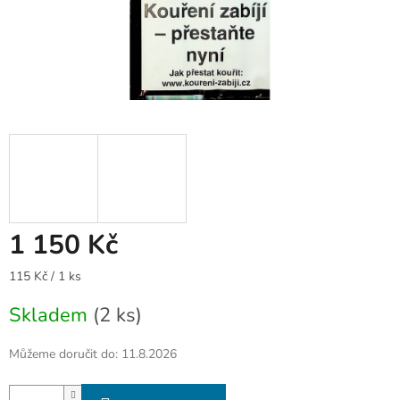
1 150 Kč
Měrná
115 Kč / 1 ks
cena:
Skladem
(2 ks)
Můžeme doručit do:
11.8.2026