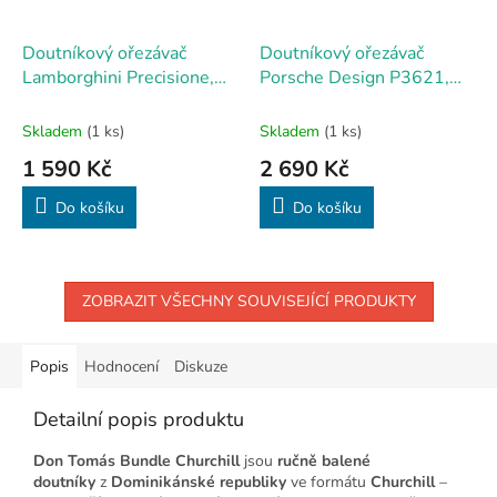
Doutníkový ořezávač
Doutníkový ořezávač
Lamborghini Precisione,
Porsche Design P3621,
černo-červený
černý
Skladem
(1 ks)
Skladem
(1 ks)
1 590 Kč
2 690 Kč
Do košíku
Do košíku
ZOBRAZIT VŠECHNY SOUVISEJÍCÍ PRODUKTY
Popis
Hodnocení
Diskuze
Detailní popis produktu
Don Tomás Bundle Churchill
jsou
ručně balené
doutníky
z
Dominikánské republiky
ve formátu
Churchill
–