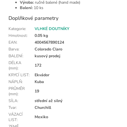
Výroba:
ručně balené (hand made)
Balení:
10 ks
Doplňkové parametry
Kategorie
:
VLHKÉ DOUTNÍKY
Hmotnost
:
0.05 kg
EAN
:
4004567890124
Barva
:
Colorado Claro
BALENÍ
:
kusový prodej
DÉLKA
172
(mm)
:
KRYCÍ LIST
:
Ekvádor
NÁPLŇ
:
Kuba
PRŮMĚR
19
(mm)
:
SÍLA
:
střední až silný
Tvar
:
Churchill
VÁZACÍ
Mexiko
LIST
:
ZEMĚ