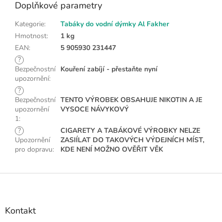
Doplňkové parametry
Kategorie
:
Tabáky do vodní dýmky Al Fakher
Hmotnost
:
1 kg
EAN
:
5 905930 231447
?
Bezpečnostní
Kouření zabíjí - přestaňte nyní
upozornění
:
?
Bezpečnostní
TENTO VÝROBEK OBSAHUJE NIKOTIN A JE
upozornění
VYSOCE NÁVYKOVÝ
1
:
?
CIGARETY A TABÁKOVÉ VÝROBKY NELZE
Upozornění
ZASIÍLAT DO TAKOVÝCH VÝDEJNÍCH MÍST,
pro dopravu
:
KDE NENÍ MOŽNO OVĚŘIT VĚK
Z
á
p
a
Kontakt
t