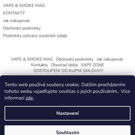
VAPE & SMOKE MAG
KONTAKTY
Jak nakupovat
Obchodní podmínky
Podmínky ochrany osobních údajů
VAPE & SMOKE MAG
Obchodní podmínky
Jak nakupovat
Kontakty
Otevírací doba
VAPE ZONE
ODSTOUPENÍ OD KUPNÍ SMLOUVY
Tento web používá soubory cookie. Dalším procházením
tohoto webu vyjadřujete souhlas s jejich používáním.. Více
informací
zde
.
Vytvořil Shoptet
Nastavení
Copyright 2026
CeskaTrafika.eu
. Všechna práva vyhrazena.
ZMĚNA OTEVÍRACÍ DOBY O PRÁZDNINÁCH.
Souhlasím
KLIKNETE A DOZVÍTE SE VÍCE.