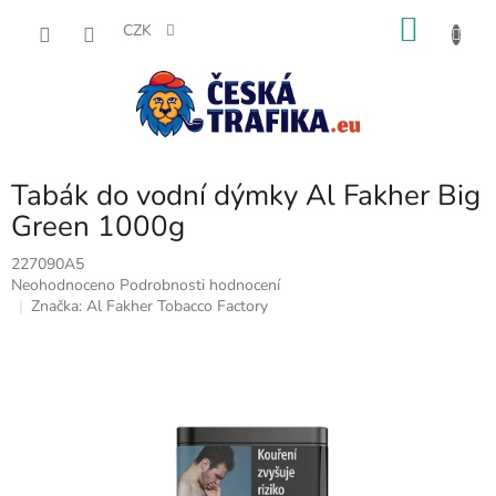
Přejít
NÁKU
na
CZK
obsah
KOŠÍK
Tabák do vodní dýmky Al Fakher Big
Green 1000g
227090A5
Průměrné
Neohodnoceno
Podrobnosti hodnocení
hodnocení
Značka:
Al Fakher Tobacco Factory
produktu
je
0,0
z
5
hvězdiček.