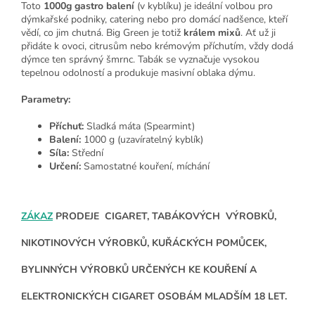
Toto
1000g gastro balení
(v kyblíku) je ideální volbou pro
dýmkařské podniky, catering nebo pro domácí nadšence, kteří
vědí, co jim chutná. Big Green je totiž
králem mixů
. Ať už ji
přidáte k ovoci, citrusům nebo krémovým příchutím, vždy dodá
dýmce ten správný šmrnc. Tabák se vyznačuje vysokou
tepelnou odolností a produkuje masivní oblaka dýmu.
Parametry:
Příchuť:
Sladká máta (Spearmint)
Balení:
1000 g (uzavíratelný kyblík)
Síla:
Střední
Určení:
Samostatné kouření, míchání
ZÁKAZ
PRODEJE CIGARET, TABÁKOVÝCH VÝROBKŮ,
NIKOTINOVÝCH VÝROBKŮ, KUŘÁCKÝCH POMŮCEK,
BYLINNÝCH VÝROBKŮ URČENÝCH KE KOUŘENÍ A
ELEKTRONICKÝCH CIGARET OSOBÁM MLADŠÍM 18 LET.