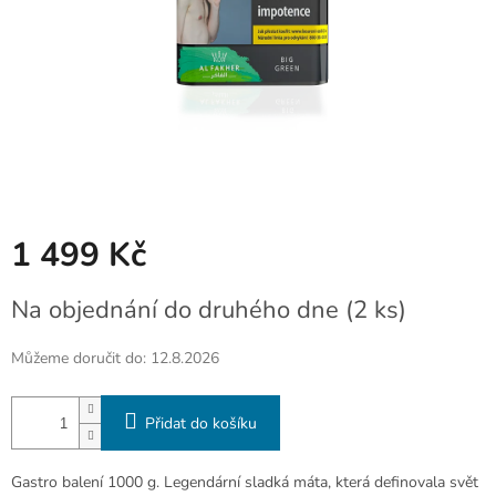
1 499 Kč
Měrná
Na objednání do druhého dne
(2 ks)
cena:
Můžeme doručit do:
12.8.2026
Přidat do košíku
Gastro balení 1000 g. Legendární sladká máta, která definovala svět