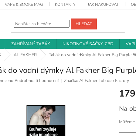
VAPE & SMOKE MAG
KONTAKTY
JAK NAKUPOVAT
O
HLEDAT
ZAHŘÍVANÝ TABÁK
NIKOTINOVÉ SÁČKY, CBD
VAP
K
AL FAKHER
Tabák do vodní dýmky Al Fakher Big Purple 5
k do vodní dýmky Al Fakher Big Purp
né
noceno
Podrobnosti hodnocení
Značka:
Al Fakher Tobacco Factory
ní
179
u
Měrná
Na ob
cena:
k.
Můžeme d