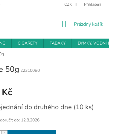
BCHODNÍ PODMÍNKY
PODMÍNKY OCHRANY OSOBNÍCH ÚDAJŮ
CZK
Přihlášení
NÁKUPNÍ
Prázdný košík
KOŠÍK
ING
CIGARETY
TABÁKY
DÝMKY, VODNÍ DÝMKY
0g
le 50g
223100B0
 Kč
jednání do druhého dne
(10 ks)
oručit do:
12.8.2026