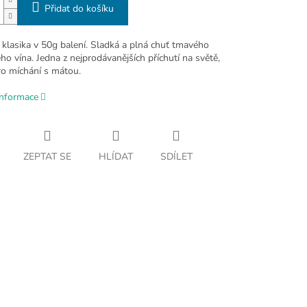
Přidat do košíku
 klasika v 50g balení. Sladká a plná chuť tmavého
o vína. Jedna z nejprodávanějších příchutí na světě,
ro míchání s mátou.
informace
ZEPTAT SE
HLÍDAT
SDÍLET