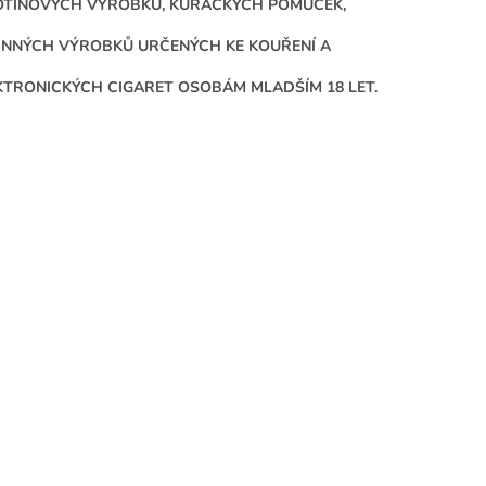
OTINOVÝCH VÝROBKŮ, KUŘÁCKÝCH POMŮCEK,
INNÝCH VÝROBKŮ URČENÝCH KE KOUŘENÍ A
KTRONICKÝCH CIGARET OSOBÁM MLADŠÍM 18 LET.