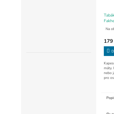
Tabák
Fakhe
Na o
179
D
Kapesn
máty. 
nebo 
pro os
Svěží 
Popi