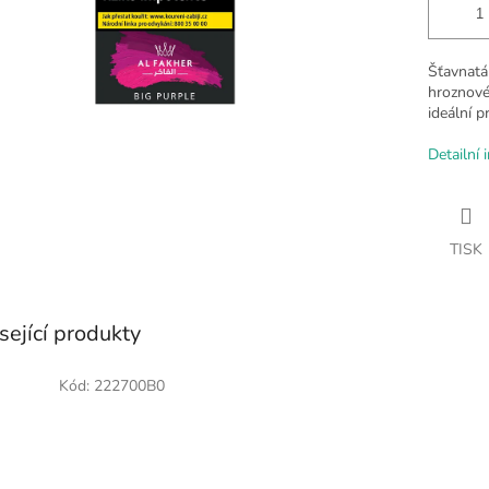
Šťavnatá
hroznovéh
ideální p
Detailní 
TISK
sející produkty
Kód:
222700B0