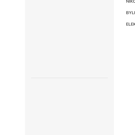
NIK
BYL
ELE