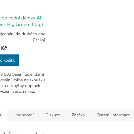
 do vodní dýmky Al
r - Big Green (50 g)
bjednání do druhého dne
(10 ks)
 Kč
o košíku
í 50g balení legendární
Ideální volba na zkoušku
jako nezbytný doplněk
věžení vašich mixů.
klasika vždy po ruce.
s
Hodnocení
Diskuze
Značka
Ostatní informace