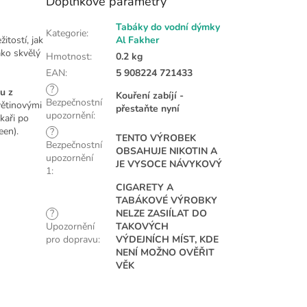
Doplňkové parametry
Tabáky do vodní dýmky
Kategorie
:
ežitostí, jak
Al Fakher
ako skvělý
Hmotnost
:
0.2 kg
EAN
:
5 908224 721433
?
u z
Kouření zabíjí -
Bezpečnostní
větinovými
přestaňte nyní
upozornění
:
kaři po
een).
?
TENTO VÝROBEK
Bezpečnostní
OBSAHUJE NIKOTIN A
upozornění
JE VYSOCE NÁVYKOVÝ
1
:
CIGARETY A
TABÁKOVÉ VÝROBKY
?
NELZE ZASIÍLAT DO
Upozornění
TAKOVÝCH
pro dopravu
:
VÝDEJNÍCH MÍST, KDE
NENÍ MOŽNO OVĚŘIT
VĚK