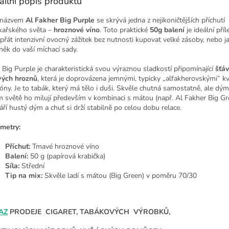
ailní popis produktu
 názvem
Al Fakher Big Purple
se skrývá jedna z nejikoničtějších příchutí
ařského světa –
hroznové víno
. Toto praktické
50g balení
je ideální příl
opřát intenzivní ovocný zážitek bez nutnosti kupovat velké zásoby, nebo j
něk do vaší míchací sady.
 Big Purple je charakteristická svou výraznou sladkostí připomínající
šťáv
ých hroznů
, která je doprovázena jemnými, typicky „alfakherovskými“ k
óny. Je to tabák, který má tělo i duši. Skvěle chutná samostatně, ale dým
m světě ho milují především v kombinaci s mátou (např. Al Fakher Big Gr
áří hustý dým a chuť si drží stabilně po celou dobu relace.
metry:
Příchuť:
Tmavé hroznové víno
Balení:
50 g (papírová krabička)
Síla:
Střední
Tip na mix:
Skvěle ladí s mátou (Big Green) v poměru 70/30
AZ
PRODEJE CIGARET, TABÁKOVÝCH VÝROBKŮ,