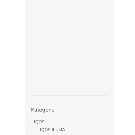
Přeskočit
Kategorie
kategorie
IQOS
IQOS ILUMA