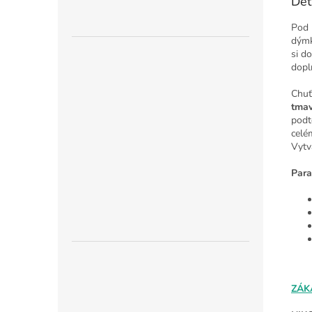
Det
Pod
dýmk
si d
dopl
Chuť
tmav
podt
celé
Vytv
Para
ZÁK