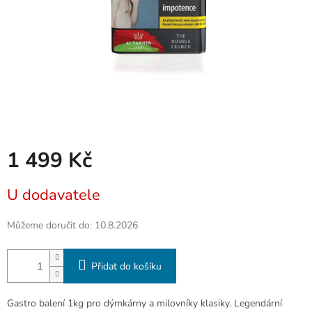
1 499 Kč
Měrná
U dodavatele
cena:
Můžeme doručit do:
10.8.2026
Přidat do košíku
Gastro balení 1kg pro dýmkárny a milovníky klasiky. Legendární