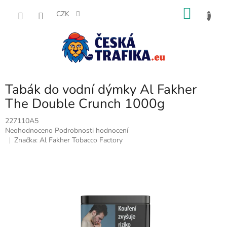
Přejít
NÁKU
na
CZK
obsah
KOŠÍK
Tabák do vodní dýmky Al Fakher
The Double Crunch 1000g
227110A5
Průměrné
Neohodnoceno
Podrobnosti hodnocení
hodnocení
Značka:
Al Fakher Tobacco Factory
produktu
je
0,0
z
5
hvězdiček.