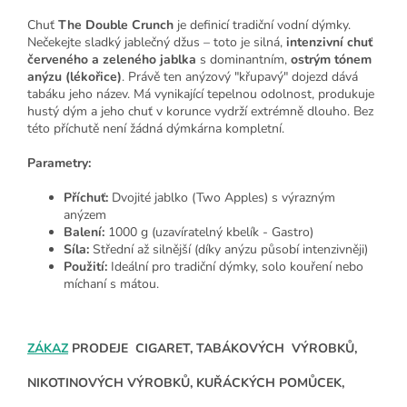
Chuť
The Double Crunch
je definicí tradiční vodní dýmky.
Nečekejte sladký jablečný džus – toto je silná,
intenzivní chuť
červeného a zeleného jablka
s dominantním,
ostrým tónem
anýzu (lékořice)
. Právě ten anýzový "křupavý" dojezd dává
tabáku jeho název. Má vynikající tepelnou odolnost, produkuje
hustý dým a jeho chuť v korunce vydrží extrémně dlouho. Bez
této příchutě není žádná dýmkárna kompletní.
Parametry:
Příchuť:
Dvojité jablko (Two Apples) s výrazným
anýzem
Balení:
1000 g (uzavíratelný kbelík - Gastro)
Síla:
Střední až silnější (díky anýzu působí intenzivněji)
Použití:
Ideální pro tradiční dýmky, solo kouření nebo
míchaní s mátou.
ZÁKAZ
PRODEJE CIGARET, TABÁKOVÝCH VÝROBKŮ,
NIKOTINOVÝCH VÝROBKŮ, KUŘÁCKÝCH POMŮCEK,