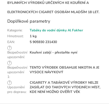
BYLINNÝCH VÝROBKŮ URČENÝCH KE KOUŘENÍ A
ELEKTRONICKÝCH CIGARET OSOBÁM MLADŠÍM 18 LET.
Doplňkové parametry
Kategorie
:
Tabáky do vodní dýmky Al Fakher
Hmotnost
:
1 kg
EAN
:
5 905930 231430
?
Bezpečnostní
Kouření zabíjí - přestaňte nyní
upozornění
:
?
Bezpečnostní
TENTO VÝROBEK OBSAHUJE NIKOTIN A JE
upozornění
VYSOCE NÁVYKOVÝ
1
:
?
CIGARETY A TABÁKOVÉ VÝROBKY NELZE
Upozornění
ZASIÍLAT DO TAKOVÝCH VÝDEJNÍCH MÍST,
pro dopravu
:
KDE NENÍ MOŽNO OVĚŘIT VĚK
Z