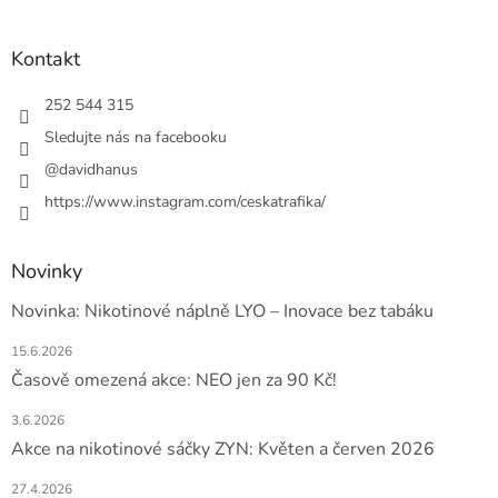
á
p
a
Kontakt
t
í
252 544 315
Sledujte nás na facebooku
@davidhanus
https://www.instagram.com/ceskatrafika/
Novinky
Novinka: Nikotinové náplně LYO – Inovace bez tabáku
15.6.2026
Časově omezená akce: NEO jen za 90 Kč!
3.6.2026
Akce na nikotinové sáčky ZYN: Květen a červen 2026
27.4.2026