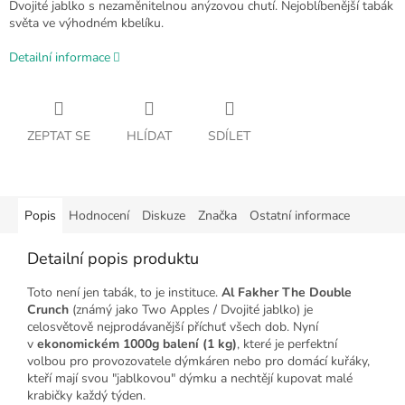
Dvojité jablko s nezaměnitelnou anýzovou chutí. Nejoblíbenější tabák
světa ve výhodném kbelíku.
Detailní informace
ZEPTAT SE
HLÍDAT
SDÍLET
Popis
Hodnocení
Diskuze
Značka
Ostatní informace
Detailní popis produktu
Toto není jen tabák, to je instituce.
Al Fakher The Double
Crunch
(známý jako Two Apples / Dvojité jablko) je
celosvětově nejprodávanější příchuť všech dob. Nyní
v
ekonomickém 1000g balení (1 kg)
, které je perfektní
volbou pro provozovatele dýmkáren nebo pro domácí kuřáky,
kteří mají svou "jablkovou" dýmku a nechtějí kupovat malé
krabičky každý týden.