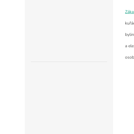
Záka
kuřá
byli
a ele
osob