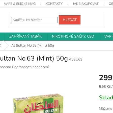
VAPE & SMOKE MAG
KONTAKTY
JAK NAKUPOVAT
O
HLEDAT
ZAHŘÍVANÝ TABÁK
NIKOTINOVÉ SÁČKY, CBD
VAP
K
Al Sultan No.63 (Mint) 50g
ultan No.63 (Mint) 50g
ALSU63
né
noceno
Podrobnosti hodnocení
ní
299
u
Měrná
5,98 Kč /
cena:
Skla
k.
Můžeme d