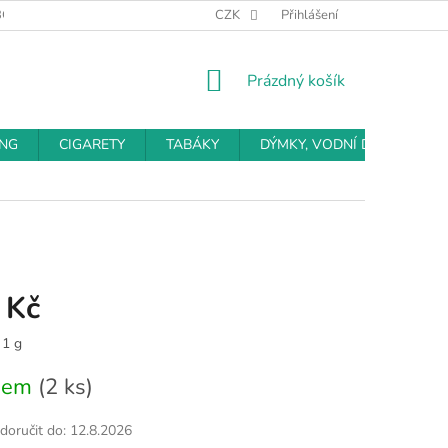
BCHODNÍ PODMÍNKY
PODMÍNKY OCHRANY OSOBNÍCH ÚDAJŮ
CZK
Přihlášení
NÁKUPNÍ
Prázdný košík
KOŠÍK
ING
CIGARETY
TABÁKY
DÝMKY, VODNÍ DÝMKY
 Kč
 1 g
dem
(2 ks)
oručit do:
12.8.2026