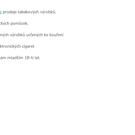
z
prodeje tabákových výrobků,
ckých pomůcek,
nných výrobků určených ke kouření
ktronických cigaret
ám mladším 18-ti let