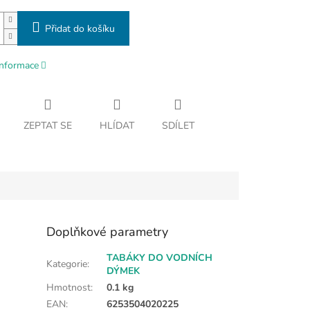
Přidat do košíku
informace
ZEPTAT SE
HLÍDAT
SDÍLET
Doplňkové parametry
TABÁKY DO VODNÍCH
Kategorie
:
DÝMEK
Hmotnost
:
0.1 kg
EAN
:
6253504020225