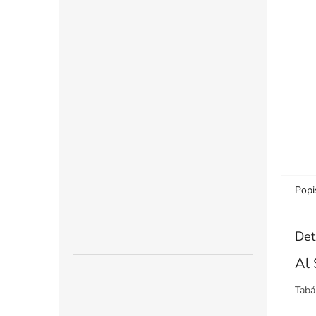
n
e
l
Popi
Det
Al 
Tabá