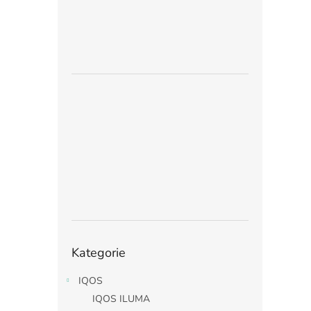
Přeskočit
Kategorie
kategorie
IQOS
IQOS ILUMA