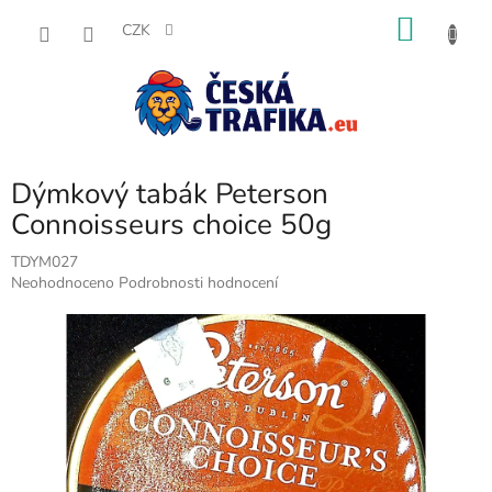
Přejít
NÁKU
na
CZK
obsah
KOŠÍK
Dýmkový tabák Peterson
Connoisseurs choice 50g
TDYM027
Průměrné
Neohodnoceno
Podrobnosti hodnocení
hodnocení
produktu
je
0,0
z
5
hvězdiček.