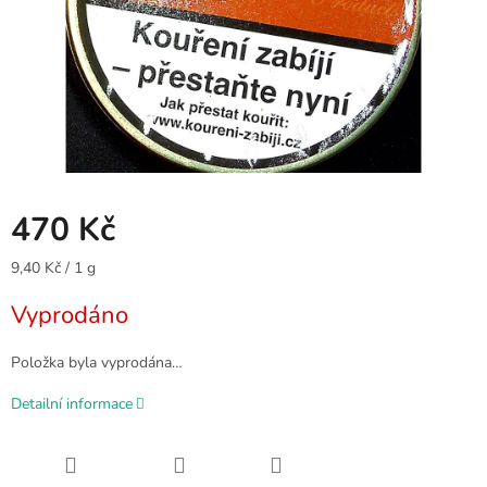
470 Kč
Měrná
9,40 Kč / 1 g
cena:
Vyprodáno
Položka byla vyprodána…
Detailní informace