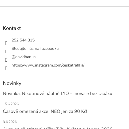
Z
á
p
a
Kontakt
t
í
252 544 315
Sledujte nás na facebooku
@davidhanus
https://www.instagram.com/ceskatrafika/
Novinky
Novinka: Nikotinové náplně LYO – Inovace bez tabáku
15.6.2026
Časově omezená akce: NEO jen za 90 Kč!
3.6.2026