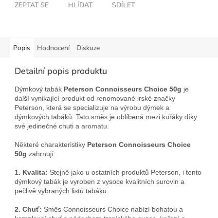
ZEPTAT SE
HLÍDAT
SDÍLET
Popis
Hodnocení
Diskuze
Detailní popis produktu
Dýmkový tabák
Peterson Connoisseurs Choice 50g
je
další vynikající produkt od renomované irské značky
Peterson, která se specializuje na výrobu dýmek a
dýmkových tabáků. Tato směs je oblíbená mezi kuřáky díky
své jedinečné chuti a aromatu.
Některé charakteristiky
Peterson Connoisseurs Choice
50g
zahrnují:
1. Kvalita:
Stejně jako u ostatních produktů Peterson, i tento
dýmkový tabák je vyroben z vysoce kvalitních surovin a
pečlivě vybraných listů tabáku.
2. Chuť:
Směs Connoisseurs Choice nabízí bohatou a