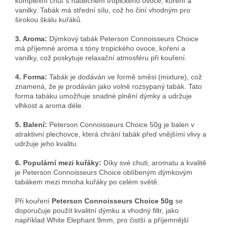
komplexní chuť s nádechem tropického ovoce, koření a
vanilky. Tabák má střední sílu, což ho činí vhodným pro
širokou škálu kuřáků.
3. Aroma:
Dýmkový tabák Peterson Connoisseurs Choice
má příjemné aroma s tóny tropického ovoce, koření a
vanilky, což poskytuje relaxační atmosféru při kouření.
4. Forma:
Tabák je dodáván ve formě směsi (mixture), což
znamená, že je prodáván jako volně rozsypaný tabák. Tato
forma tabáku umožňuje snadné plnění dýmky a udržuje
vlhkost a aroma déle.
5. Balení:
Peterson Connoisseurs Choice 50g je balen v
atraktivní plechovce, která chrání tabák před vnějšími vlivy a
udržuje jeho kvalitu.
6. Populární mezi kuřáky:
Díky své chuti, aromatu a kvalitě
je Peterson Connoisseurs Choice oblíbeným dýmkovým
tabákem mezi mnoha kuřáky po celém světě.
Při kouření
Peterson Connoisseurs Choice 50g
se
doporučuje použít kvalitní dýmku a vhodný filtr, jako
například White Elephant 9mm, pro čistší a příjemnější