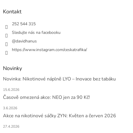
p
a
Kontakt
t
í
252 544 315
Sledujte nás na facebooku
@davidhanus
https://www.instagram.com/ceskatrafika/
Novinky
Novinka: Nikotinové náplně LYO – Inovace bez tabáku
15.6.2026
Časově omezená akce: NEO jen za 90 Kč!
3.6.2026
Akce na nikotinové sáčky ZYN: Květen a červen 2026
27.4.2026