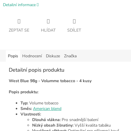
Detailní informace
ZEPTAT SE
HLÍDAT
SDÍLET
Popis
Hodnocení
Diskuze
Značka
Detailní popis produktu
West Blue 98g - Volumme tobacco - 4 kusy
Popis produktu:
Typ:
Volume tobacco
Směs:
American blend
Vlastnosti:
Dlouhá vlákna:
Pro snadnější balení
Nízký obsah žilnatiny:
Vyšší kvalita tabáku
Vyvážená vlhkost:
Optimální pro příjemný kouř