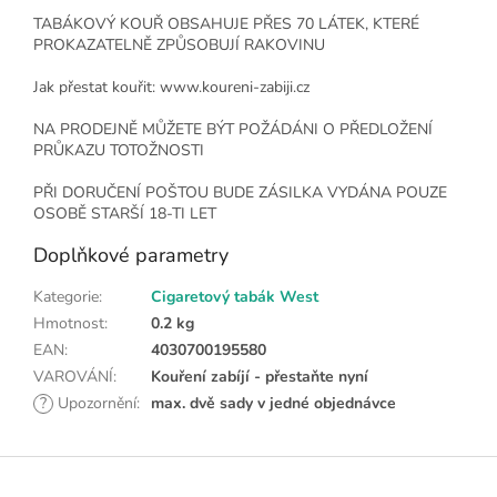
TABÁKOVÝ KOUŘ OBSAHUJE PŘES 70 LÁTEK, KTERÉ
PROKAZATELNĚ ZPŮSOBUJÍ RAKOVINU
Jak přestat kouřit: www.koureni-zabiji.cz
NA PRODEJNĚ MŮŽETE BÝT POŽÁDÁNI O PŘEDLOŽENÍ
PRŮKAZU TOTOŽNOSTI
PŘI DORUČENÍ POŠTOU BUDE ZÁSILKA VYDÁNA POUZE
OSOBĚ STARŠÍ 18-TI LET
Doplňkové parametry
Kategorie
:
Cigaretový tabák West
Hmotnost
:
0.2 kg
EAN
:
4030700195580
VAROVÁNÍ
:
Kouření zabíjí - přestaňte nyní
?
Upozornění
:
max. dvě sady v jedné objednávce
Z
á