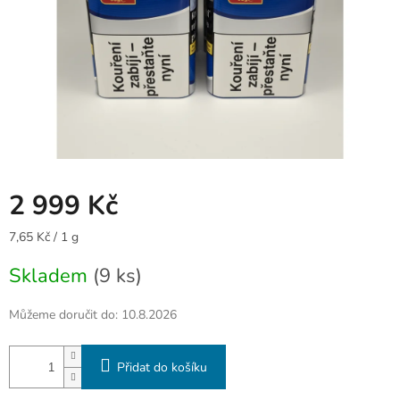
2 999 Kč
Měrná
7,65 Kč / 1 g
cena:
Skladem
(9 ks)
Můžeme doručit do:
10.8.2026
Přidat do košíku