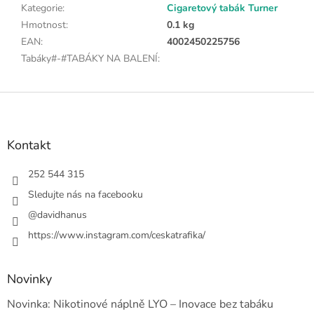
Kategorie
:
Cigaretový tabák Turner
Hmotnost
:
0.1 kg
EAN
:
4002450225756
Tabáky#-#TABÁKY NA BALENÍ
:
Z
á
p
a
Kontakt
t
í
252 544 315
Sledujte nás na facebooku
@davidhanus
https://www.instagram.com/ceskatrafika/
Novinky
Novinka: Nikotinové náplně LYO – Inovace bez tabáku