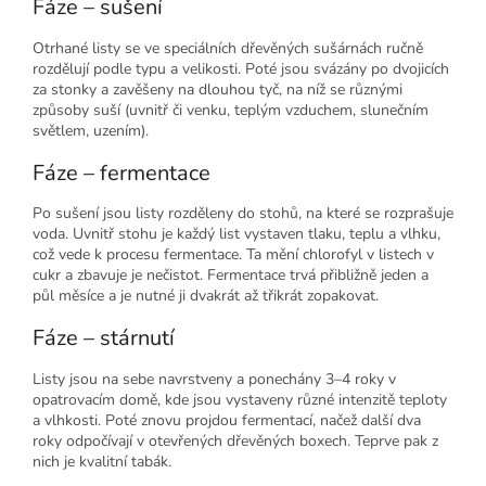
Fáze – sušení
Otrhané listy se ve speciálních dřevěných sušárnách ručně
rozdělují podle typu a velikosti. Poté jsou svázány po dvojicích
za stonky a zavěšeny na dlouhou tyč, na níž se různými
způsoby suší (uvnitř či venku, teplým vzduchem, slunečním
světlem, uzením).
Fáze – fermentace
Po sušení jsou listy rozděleny do stohů, na které se rozprašuje
voda. Uvnitř stohu je každý list vystaven tlaku, teplu a vlhku,
což vede k procesu fermentace. Ta mění chlorofyl v listech v
cukr a zbavuje je nečistot. Fermentace trvá přibližně jeden a
půl měsíce a je nutné ji dvakrát až třikrát zopakovat.
Fáze – stárnutí
Listy jsou na sebe navrstveny a ponechány 3–4 roky v
opatrovacím domě, kde jsou vystaveny různé intenzitě teploty
a vlhkosti. Poté znovu projdou fermentací, načež další dva
roky odpočívají v otevřených dřevěných boxech. Teprve pak z
nich je kvalitní tabák.