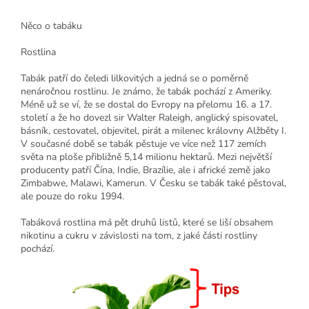
Něco o tabáku
Rostlina
Tabák patří do čeledi lilkovitých a jedná se o poměrně
nenáročnou rostlinu. Je známo, že tabák pochází z Ameriky.
Méně už se ví, že se dostal do Evropy na přelomu 16. a 17.
století a že ho dovezl sir Walter Raleigh, anglický spisovatel,
básník, cestovatel, objevitel, pirát a milenec královny Alžběty I.
V současné době se tabák pěstuje ve více než 117 zemích
světa na ploše přibližně 5,14 milionu hektarů. Mezi největší
producenty patří Čína, Indie, Brazílie, ale i africké země jako
Zimbabwe, Malawi, Kamerun. V Česku se tabák také pěstoval,
ale pouze do roku 1994.
Tabáková rostlina má pět druhů listů, které se liší obsahem
nikotinu a cukru v závislosti na tom, z jaké části rostliny
pochází.