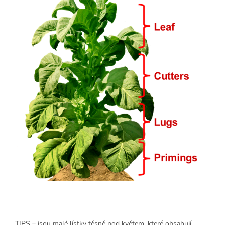
TIPS – jsou malé lístky těsně pod květem, které obsahují