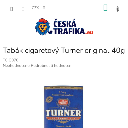
Přejít
NÁKU
na
CZK
obsah
KOŠÍK
Tabák cigaretový Turner original 40g
TCIG070
Průměrné
Neohodnoceno
Podrobnosti hodnocení
hodnocení
produktu
je
0,0
z
5
hvězdiček.