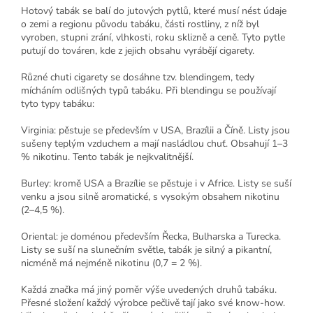
Hotový tabák se balí do jutových pytlů, které musí nést údaje
o zemi a regionu původu tabáku, části rostliny, z níž byl
vyroben, stupni zrání, vlhkosti, roku sklizně a ceně. Tyto pytle
putují do továren, kde z jejich obsahu vyrábějí cigarety.
Různé chuti cigarety se dosáhne tzv. blendingem, tedy
mícháním odlišných typů tabáku. Při blendingu se používají
tyto typy tabáku:
Virginia: pěstuje se především v USA, Brazílii a Číně. Listy jsou
sušeny teplým vzduchem a mají nasládlou chuť. Obsahují 1–3
% nikotinu. Tento tabák je nejkvalitnější.
Burley: kromě USA a Brazílie se pěstuje i v Africe. Listy se suší
venku a jsou silně aromatické, s vysokým obsahem nikotinu
(2–4,5 %).
Oriental: je doménou především Řecka, Bulharska a Turecka.
Listy se suší na slunečním světle, tabák je silný a pikantní,
nicméně má nejméně nikotinu (0,7 = 2 %).
Každá značka má jiný poměr výše uvedených druhů tabáku.
Přesné složení každý výrobce pečlivě tají jako své know-how.