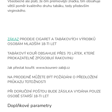
Všeobecně ale platí, že čím prémiovější značka, tím obsahuje
větší poměr kvalitního druhu tabáku, tedy především
virginského.
ZÁKAZ
PRODEJE CIGARET A TABÁKOVÝCH VÝROBKŮ
OSOBÁM MLADŠÍM 18-TI LET
TABÁKOVÝ KOUŘ OBSAHUJE PŘES 70 LÁTEK, KTERÉ
PROKAZATELNĚ ZPŮSOBUJÍ RAKOVINU
Jak přestat kouřit: www.koureni-zabiji.cz
NA PRODEJNĚ MŮŽETE BÝT POŽÁDÁNI O PŘEDLOŽENÍ
PRŮKAZU TOTOŽNOSTI
PŘI DORUČENÍ POŠTOU BUDE ZÁSILKA VYDÁNA POUZE
OSOBĚ STARŠÍ 18-TI LET
Doplňkové parametry