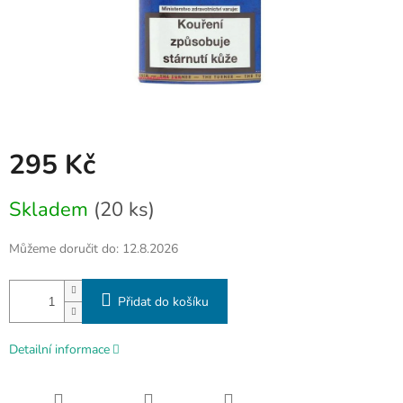
295 Kč
Měrná
Skladem
(20 ks)
cena:
Můžeme doručit do:
12.8.2026
Přidat do košíku
Detailní informace