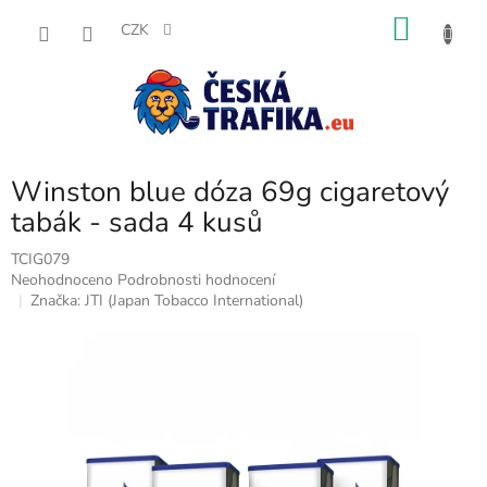
Přejít
NÁKU
na
CZK
obsah
KOŠÍK
Winston blue dóza 69g cigaretový
tabák - sada 4 kusů
TCIG079
Průměrné
Neohodnoceno
Podrobnosti hodnocení
hodnocení
Značka:
JTI (Japan Tobacco International)
produktu
je
0,0
z
5
hvězdiček.