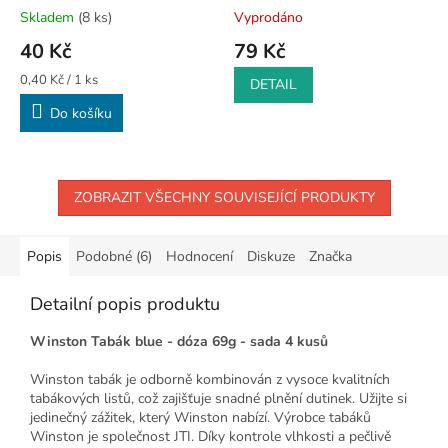
Skladem
(8 ks)
Vyprodáno
40 Kč
79 Kč
Měrná
0,40 Kč / 1 ks
DETAIL
cena:
Do košíku
ZOBRAZIT VŠECHNY SOUVISEJÍCÍ PRODUKTY
Popis
Podobné (6)
Hodnocení
Diskuze
Značka
Detailní popis produktu
Winston Tabák blue - dóza 69g - sada 4 kusů
Winston tabák je odborně kombinován z vysoce kvalitních
tabákových listů, což zajišťuje snadné plnění dutinek. Užijte si
jedinečný zážitek, který Winston nabízí. Výrobce tabáků
Winston je společnost JTI. Díky kontrole vlhkosti a pečlivě