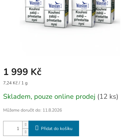
1 999 Kč
Měrná
7,24 Kč / 1 g
cena:
Skladem, pouze online prodej
(12 ks)
Můžeme doručit do:
11.8.2026
Přidat do košíku