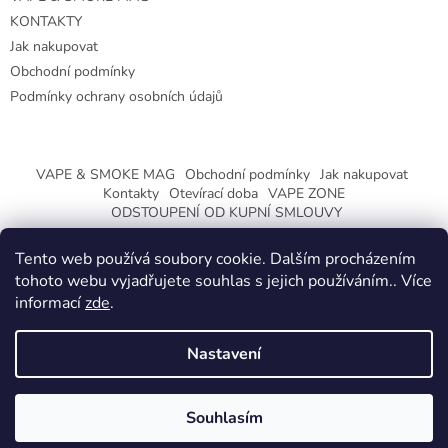
KONTAKTY
Jak nakupovat
Obchodní podmínky
Podmínky ochrany osobních údajů
VAPE & SMOKE MAG
Obchodní podmínky
Jak nakupovat
Kontakty
Otevírací doba
VAPE ZONE
ODSTOUPENÍ OD KUPNÍ SMLOUVY
Tento web používá soubory cookie. Dalším procházením
tohoto webu vyjadřujete souhlas s jejich používáním.. Více
informací
zde
.
Vytvořil Shoptet
Nastavení
Copyright 2026
CeskaTrafika.eu
. Všechna práva vyhrazena.
ZMĚNA OTEVÍRACÍ DOBY O PRÁZDNINÁCH.
Souhlasím
KLIKNETE A DOZVÍTE SE VÍCE.