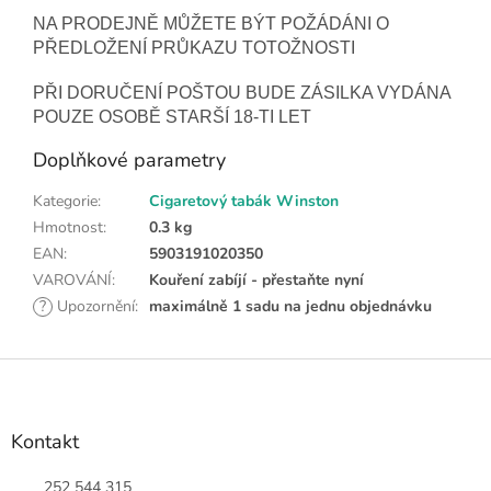
NA PRODEJNĚ MŮŽETE BÝT POŽÁDÁNI O
PŘEDLOŽENÍ PRŮKAZU TOTOŽNOSTI
PŘI DORUČENÍ POŠTOU BUDE ZÁSILKA VYDÁNA
POUZE OSOBĚ STARŠÍ 18-TI LET
Doplňkové parametry
Kategorie
:
Cigaretový tabák Winston
Hmotnost
:
0.3 kg
EAN
:
5903191020350
VAROVÁNÍ
:
Kouření zabíjí - přestaňte nyní
?
Upozornění
:
maximálně 1 sadu na jednu objednávku
Z
á
p
a
Kontakt
t
í
252 544 315