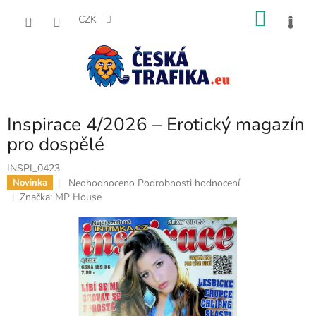
Přejít
NÁKU
na
CZK
obsah
KOŠÍK
Inspirace 4/2026 – Erotický magazín
pro dospělé
INSPI_0423
Průměrné
Neohodnoceno
Podrobnosti hodnocení
Novinka
hodnocení
Značka:
MP House
produktu
je
0,0
z
5
hvězdiček.