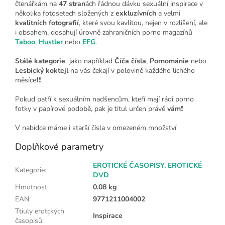
čtenářkám na
47 stran
ách řádnou dávku sexuální inspirace v
několika fotosetech složených z
exkluzívních
a velmi
kvalitních fotografií
, které svou kavlitou, nejen v rozlišení, ale
i obsahem, dosahují úrovně zahraničních porno magazínů
Taboo
,
Hustler
nebo
EFG
.
Stálé kategorie
jako například
Číča čísla
,
Pornománie
nebo
Lesbický koktejl
na vás čekají v polovině každého lichého
měsíce❗❗
Pokud patří k sexuálním nadšencům, kteří mají rádi porno
fotky v papírové podobě, pak je titul určen právě
vám
❗
V nabídce máme i starší čísla v omezeném množství
Doplňkové parametry
EROTICKÉ ČASOPISY, EROTICKÉ
Kategorie
:
DVD
Hmotnost
:
0.08 kg
EAN
:
9771211004002
Ttiuly erotckých
Inspirace
časopisů
: