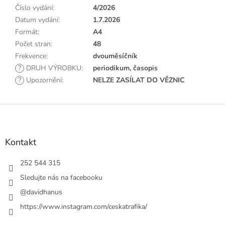
Číslo vydání
:
4/2026
Datum vydání
:
1.7.2026
Formát
:
A4
Počet stran
:
48
Frekvence
:
dvouměsíčník
?
DRUH VÝROBKU
:
periodikum, časopis
?
Upozornění
:
NELZE ZASÍLAT DO VĚZNIC
Z
á
p
a
Kontakt
t
í
252 544 315
Sledujte nás na facebooku
@davidhanus
https://www.instagram.com/ceskatrafika/