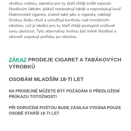
skvělou volbou, zejména pro ty, kteří chtějí snížit expozici
škodlivým látkám, jelikož neobsahují tabák a neprodukují kouř.
Elektronické cigarety, známé také jako e-cigarety, nabízejí
širokou škálu chutí a umožňují kontrolu nad množstvím
nikotinu, což je ideální pro ty, kteří chtějí postupně snižovat
svou závislost. Tyto alternativy mohou být méně škodlivé a
zároveň uspokojí potřebu po nikotinu.
ZÁKAZ
PRODEJE CIGARET A TABÁKOVÝCH
VÝROBKŮ
OSOBÁM MLADŠÍM 18-TI LET
NA PRODEJNĚ MŮŽETE BÝT POŽÁDÁNI O PŘEDLOŽENÍ
PRŮKAZU TOTOŽNOSTI
PŘI DORUČENÍ POŠTOU BUDE ZÁSILKA VYDÁNA POUZE
OSOBĚ STARŠÍ 18-TI LET