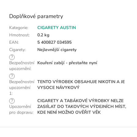
Doplňkové parametry
Kategorie
:
CIGARETY AUSTIN
Hmotnost
:
0.2 kg
EAN
:
5 400827 034595
Cigarety
:
Nejlevnější cigarety
?
Bezpečnostní
Kouření zabíjí - přestaňte nyní
upozornění
:
?
Bezpečnostní
TENTO VÝROBEK OBSAHUJE NIKOTIN A JE
upozornění
VYSOCE NÁVYKOVÝ
1
:
?
CIGARETY A TABÁKOVÉ VÝROBKY NELZE
Upozornění
ZASIÍLAT DO TAKOVÝCH VÝDEJNÍCH MÍST,
pro dopravu
:
KDE NENÍ MOŽNO OVĚŘIT VĚK
Z
á