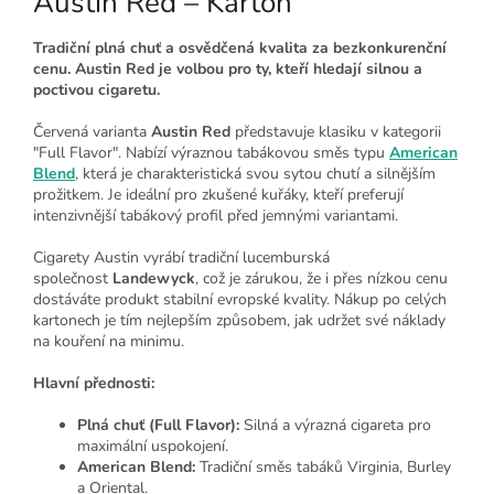
Austin Red – Karton
Tradiční plná chuť a osvědčená kvalita za bezkonkurenční
cenu. Austin Red je volbou pro ty, kteří hledají silnou a
poctivou cigaretu.
Červená varianta
Austin Red
představuje klasiku v kategorii
"Full Flavor". Nabízí výraznou tabákovou směs typu
American
Blend
, která je charakteristická svou sytou chutí a silnějším
prožitkem. Je ideální pro zkušené kuřáky, kteří preferují
intenzivnější tabákový profil před jemnými variantami.
Cigarety Austin vyrábí tradiční lucemburská
společnost
Landewyck
, což je zárukou, že i přes nízkou cenu
dostáváte produkt stabilní evropské kvality. Nákup po celých
kartonech je tím nejlepším způsobem, jak udržet své náklady
na kouření na minimu.
Hlavní přednosti:
Plná chuť (Full Flavor):
Silná a výrazná cigareta pro
maximální uspokojení.
American Blend:
Tradiční směs tabáků Virginia, Burley
a Oriental.