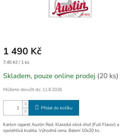
1 490 Kč
Měrná
7,45 Kč / 1 ks
cena:
Skladem, pouze online prodej
(20 ks)
Můžeme doručit do:
11.8.2026
Přidat do košíku
Karton cigaret Austin Red. Klasická silná chuť (Full Flavor) a
spolehlivá kvalita. Výhodná cena. Balení 10x20 ks.