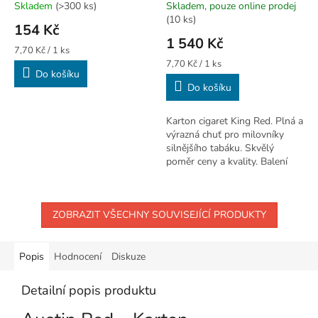
Skladem
(>300 ks)
Skladem, pouze online prodej
(10 ks)
154 Kč
1 540 Kč
Měrná
7,70 Kč / 1 ks
cena:
Měrná
7,70 Kč / 1 ks
Do košíku
cena:
Do košíku
Karton cigaret King Red. Plná a
výrazná chuť pro milovníky
silnějšího tabáku. Skvělý
poměr ceny a kvality. Balení
10x20 ks.
ZOBRAZIT VŠECHNY SOUVISEJÍCÍ PRODUKTY
Popis
Hodnocení
Diskuze
Detailní popis produktu