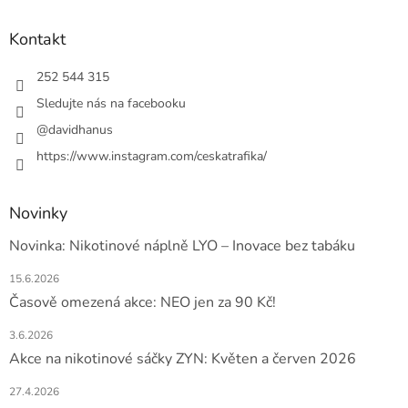
p
a
Kontakt
t
í
252 544 315
Sledujte nás na facebooku
@davidhanus
https://www.instagram.com/ceskatrafika/
Novinky
Novinka: Nikotinové náplně LYO – Inovace bez tabáku
15.6.2026
Časově omezená akce: NEO jen za 90 Kč!
3.6.2026
Akce na nikotinové sáčky ZYN: Květen a červen 2026
27.4.2026