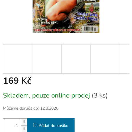
169 Kč
Měrná
Skladem, pouze online prodej
(3 ks)
cena:
Můžeme doručit do:
12.8.2026
Přidat do košíku