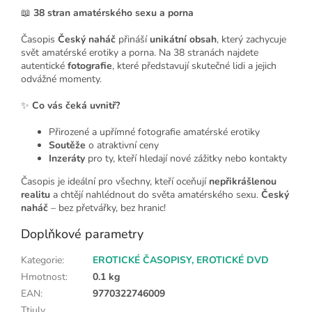
📖
38 stran amatérského sexu a porna
Časopis
Český naháč
přináší
unikátní obsah
, který zachycuje
svět amatérské erotiky a porna. Na 38 stranách najdete
autentické
fotografie
, které představují skutečné lidi a jejich
odvážné momenty.
✨
Co vás čeká uvnitř?
Přirozené a upřímné fotografie amatérské erotiky
Soutěže
o atraktivní ceny
Inzeráty
pro ty, kteří hledají nové zážitky nebo kontakty
Časopis je ideální pro všechny, kteří oceňují
nepřikrášlenou
realitu
a chtějí nahlédnout do světa amatérského sexu.
Český
naháč
– bez přetvářky, bez hranic!
Doplňkové parametry
Kategorie
:
EROTICKÉ ČASOPISY, EROTICKÉ DVD
Hmotnost
:
0.1 kg
EAN
:
9770322746009
Ttiuly