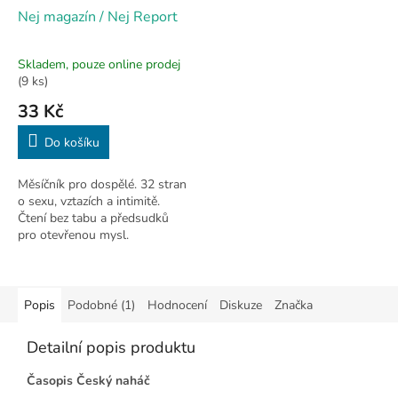
Nej magazín / Nej Report
Skladem, pouze online prodej
Průměrné
(9 ks)
hodnocení
33 Kč
produktu
je
3,0
Do košíku
z
5
Měsíčník pro dospělé. 32 stran
hvězdiček.
o sexu, vztazích a intimitě.
Čtení bez tabu a předsudků
pro otevřenou mysl.
Popis
Podobné (1)
Hodnocení
Diskuze
Značka
Detailní popis produktu
Časopis Český naháč