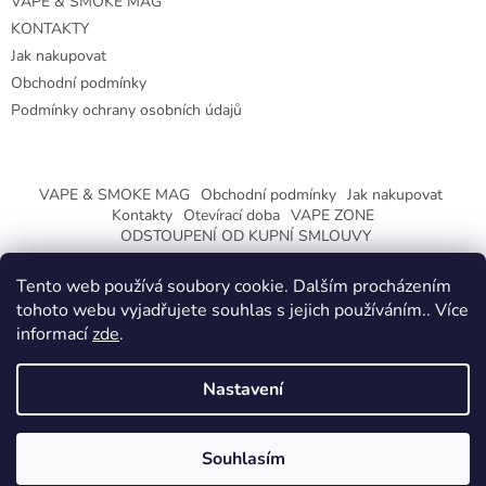
VAPE & SMOKE MAG
KONTAKTY
Jak nakupovat
Obchodní podmínky
Podmínky ochrany osobních údajů
VAPE & SMOKE MAG
Obchodní podmínky
Jak nakupovat
Kontakty
Otevírací doba
VAPE ZONE
ODSTOUPENÍ OD KUPNÍ SMLOUVY
Tento web používá soubory cookie. Dalším procházením
tohoto webu vyjadřujete souhlas s jejich používáním.. Více
informací
zde
.
Vytvořil Shoptet
Nastavení
Copyright 2026
CeskaTrafika.eu
. Všechna práva vyhrazena.
ZMĚNA OTEVÍRACÍ DOBY O PRÁZDNINÁCH.
Souhlasím
KLIKNETE A DOZVÍTE SE VÍCE.