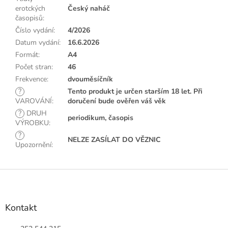
erotckých
Český naháč
časopisů
:
Číslo vydání
:
4/2026
Datum vydání
:
16.6.2026
Formát
:
A4
Počet stran
:
46
Frekvence
:
dvouměsíčník
?
Tento produkt je určen starším 18 let. Při
VAROVÁNÍ
:
doručení bude ověřen váš věk
?
DRUH
periodikum, časopis
VÝROBKU
:
?
NELZE ZASÍLAT DO VĚZNIC
Upozornění
:
Z
á
p
a
Kontakt
t