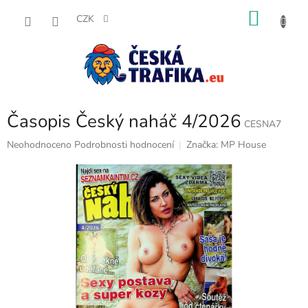
Přejít
NÁKU
na
CZK
obsah
KOŠÍK
Časopis Český naháč 4/2026
CESNA7
Průměrné
Neohodnoceno
Podrobnosti hodnocení
Značka:
MP House
hodnocení
produktu
je
0,0
z
5
hvězdiček.