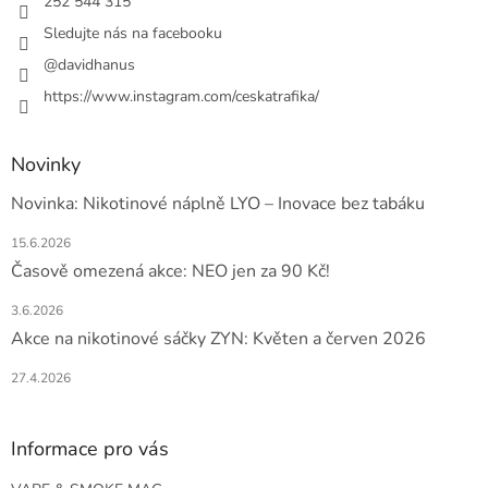
í
252 544 315
Sledujte nás na facebooku
@davidhanus
https://www.instagram.com/ceskatrafika/
Novinky
Novinka: Nikotinové náplně LYO – Inovace bez tabáku
15.6.2026
Časově omezená akce: NEO jen za 90 Kč!
3.6.2026
Akce na nikotinové sáčky ZYN: Květen a červen 2026
27.4.2026
Informace pro vás