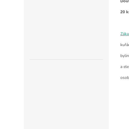
Dout
20 k
Záka
kuřá
byli
a ele
osob