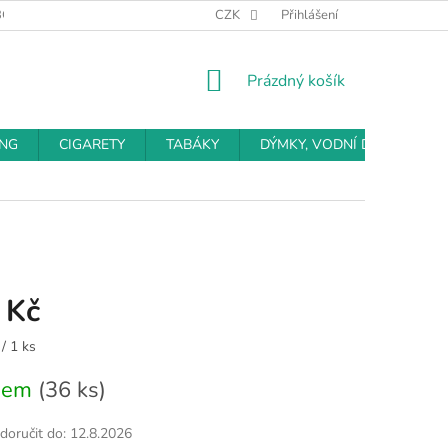
BCHODNÍ PODMÍNKY
PODMÍNKY OCHRANY OSOBNÍCH ÚDAJŮ
CZK
Přihlášení
NÁKUPNÍ
Prázdný košík
KOŠÍK
ING
CIGARETY
TABÁKY
DÝMKY, VODNÍ DÝMKY
 Kč
/ 1 ks
dem
(36 ks)
oručit do:
12.8.2026