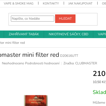
VAPE & SMOKE MAG
KONTAKTY
JAK NAKUPOVAT
O
HLEDAT
ZAHŘÍVANÝ TABÁK
NIKOTINOVÉ SÁČKY, CBD
VAP
er mini filter red
master mini filter red
D20616UTT
Průměrné
Neohodnoceno
Podrobnosti hodnocení
Značka:
CLUBMASTER
hodnocení
210
produktu
je
0,0
Měrná
10,50 Kč 
z
cena:
5
Skla
hvězdiček.
Můžeme d