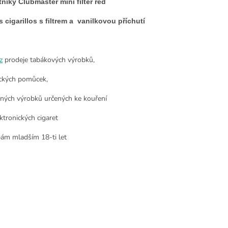
níky Clubmaster mini filter red
s cigarillos s filtrem a vanilkovou příchutí
z
prodeje tabákových výrobků,
ckých pomůcek,
nných výrobků určených ke kouření
ktronických cigaret
ám mladším 18-ti let