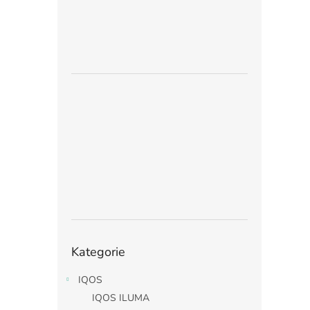
Přeskočit
Kategorie
kategorie
IQOS
IQOS ILUMA