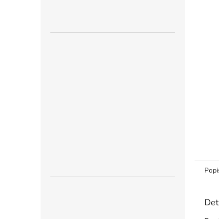
n
e
l
Popi
Det