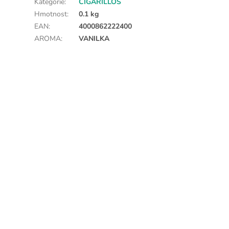
Kategorie
:
CIGARILLOS
Hmotnost
:
0.1 kg
EAN
:
4000862222400
AROMA
:
VANILKA