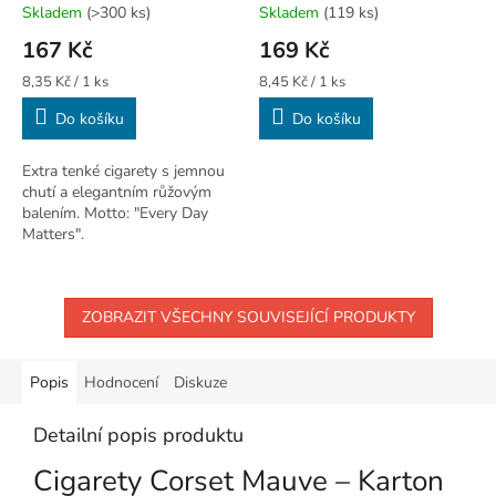
Skladem
(>300 ks)
Skladem
(119 ks)
167 Kč
169 Kč
Měrná
Měrná
8,35 Kč / 1 ks
8,45 Kč / 1 ks
cena:
cena:
Do košíku
Do košíku
Extra tenké cigarety s jemnou
chutí a elegantním růžovým
balením. Motto: "Every Day
Matters".
ZOBRAZIT VŠECHNY SOUVISEJÍCÍ PRODUKTY
Popis
Hodnocení
Diskuze
Detailní popis produktu
Cigarety Corset Mauve – Karton