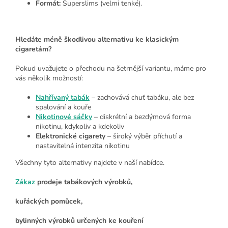
Formát:
Superslims (velmi tenké).
Hledáte méně škodlivou alternativu ke klasickým
cigaretám?
Pokud uvažujete o přechodu na šetrnější variantu, máme pro
vás několik možností:
Nahřívaný tabák
– zachovává chuť tabáku, ale bez
spalování a kouře
Nikotinové sáčky
– diskrétní a bezdýmová forma
nikotinu, kdykoliv a kdekoliv
Elektronické cigarety
– široký výběr příchutí a
nastavitelná intenzita nikotinu
Všechny tyto alternativy najdete v naší nabídce.
Zákaz
prodeje tabákových výrobků,
kuřáckých pomůcek,
bylinných výrobků určených ke kouření