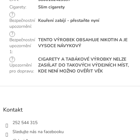
Cigarety
:
Slim cigarety
?
Bezpečnostní
Kouření zabíjí - přestaňte nyní
upozornění
:
?
Bezpečnostní
TENTO VÝROBEK OBSAHUJE NIKOTIN A JE
upozornění
VYSOCE NÁVYKOVÝ
1
:
?
CIGARETY A TABÁKOVÉ VÝROBKY NELZE
Upozornění
ZASIÍLAT DO TAKOVÝCH VÝDEJNÍCH MÍST,
pro dopravu
:
KDE NENÍ MOŽNO OVĚŘIT VĚK
Z
á
p
a
Kontakt
t
í
252 544 315
Sledujte nás na facebooku