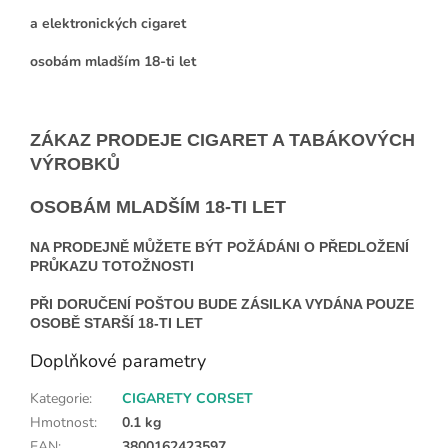
a elektronických cigaret
osobám mladším 18-ti let
ZÁKAZ PRODEJE CIGARET A TABÁKOVÝCH
VÝROBKŮ
OSOBÁM MLADŠÍM 18-TI LET
NA PRODEJNĚ MŮŽETE BÝT POŽÁDÁNI O PŘEDLOŽENÍ
PRŮKAZU TOTOŽNOSTI
PŘI DORUČENÍ POŠTOU BUDE ZÁSILKA VYDÁNA POUZE
OSOBĚ STARŠÍ 18-TI LET
Doplňkové parametry
Kategorie
:
CIGARETY CORSET
Hmotnost
:
0.1 kg
EAN
:
3800162423597