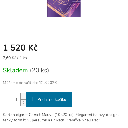
1 520 Kč
Měrná
7,60 Kč / 1 ks
cena:
Skladem
(20 ks)
Můžeme doručit do:
12.8.2026
Přidat do košíku
Karton cigaret Corset Mauve (10×20 ks). Elegantní fialový design,
tenký formát Superslims a unikátní krabička Shell Pack.