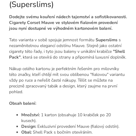
(Superslims)
Dodejte svému kouření nádech tajemství a sofistikovanosti.
Cigarety Corset Mauve ve stylovém fialovém provedení
jsou nyní dostupné ve výhodném kartonovém balení.
Tato varianta v sobě spojuje jemnost formátu
Superslims
s
nezaměnitelnou elegancí odstínu Mauve. Stejně jako ostatní
cigarety této řady, i tyto jsou baleny v unikátní krabičce
"Shell
Pack"
, která se otevírá do strany a připomíná luxusní doplněk.
Nákup celého kartonu je perfektním řešením pro milovníky
této značky, kteří chtějí mít svou oblíbenou "fialovou" variantu
vždy po ruce a neřešit časté nákupy. Těšit se můžete na
precizně zpracovaný tabák a design, který zaujme na první
pohled.
Obsah balení:
Množství:
1 karton (obsahuje 10 krabiček po 20
kusech).
Design:
Exkluzivní provedení Mauve (fialový odstín).
Obal:
Shell Pack s bočním otevíráním.