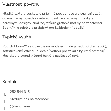
Vlastnosti povrchu
Hladká textura poskytuje příjemný pocit v ruce a elegantní vizuální
dojem. Černý povrch skvěle kontrastuje s kovovými prvky a
barevnými designy, čímž zvýrazňuje grafické motivy na zapalovači.
Ebony™ je odolný a praktický pro každodenní použití.
Typické využití
Povrch Ebony™ se objevuje na modelech, kde je žádoucí dramatický,
sofistikovaný vzhled. Je ideální volbou pro zákazníky, kteří preferují
klasickou eleganci v černé barvě a nadčasový styl.
Z
á
p
a
Kontakt
t
í
252 544 315
Sledujte nás na facebooku
@davidhanus