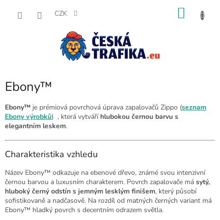
Přejít
NÁKU
na
CZK
obsah
KOŠÍK
Ebony™
Ebony™
je prémiová povrchová úprava zapalovačů Zippo (
seznam
Ebony výrobků
) , která vytváří
hlubokou černou barvu s
elegantním leskem
.
Charakteristika vzhledu
Název Ebony™ odkazuje na ebenové dřevo, známé svou intenzivní
černou barvou a luxusním charakterem. Povrch zapalovače má
sytý,
hluboký černý odstín s jemným lesklým finišem
, který působí
sofistikovaně a nadčasově. Na rozdíl od matných černých variant má
Ebony™ hladký povrch s decentním odrazem světla.