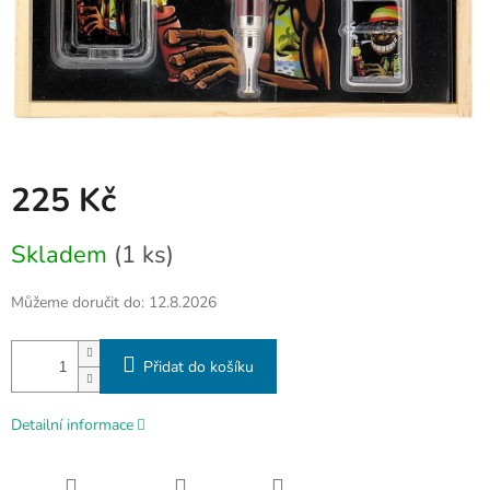
225 Kč
Měrná
Skladem
(1 ks)
cena:
Můžeme doručit do:
12.8.2026
Přidat do košíku
Detailní informace