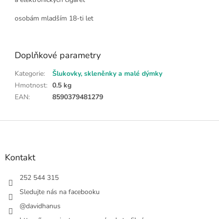
osobám mladším 18-ti let
Doplňkové parametry
Kategorie
:
Šlukovky, skleněnky a malé dýmky
Hmotnost
:
0.5 kg
EAN
:
8590379481279
Z
á
p
a
Kontakt
t
í
252 544 315
Sledujte nás na facebooku
@davidhanus