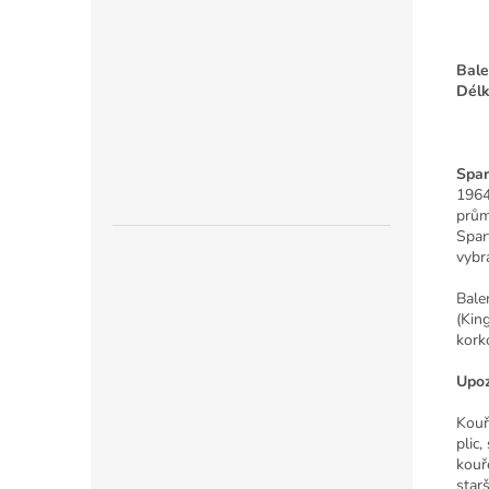
Bale
Délk
Spar
1964
prům
Spar
vybr
Bale
(Kin
kork
Upoz
Kouř
plic
kouř
starš