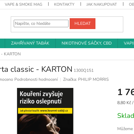
VAPE & SMOKE MAG
KONTAKTY
JAK NAKUPOVAT
O
HLEDAT
ZAHŘÍVANÝ TABÁK
NIKOTINOVÉ SÁČKY, CBD
VAP
ic - KARTON
rta classic - KARTON
1300Q151
né
noceno
Podrobnosti hodnocení
Značka:
PHILIP MORRIS
ní
1 7
u
Měrná
8,80 Kč /
cena:
Skla
k.
Můžeme d