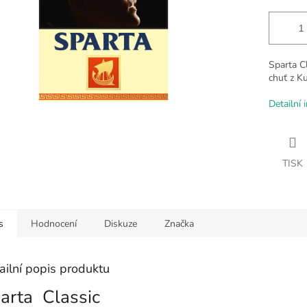
Sparta C
chuť z K
Detailní 
TISK
s
Hodnocení
Diskuze
Značka
ailní popis produktu
arta Classic