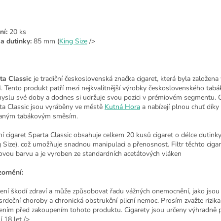
ní:
20 ks
a dutinky:
85 mm (
King Size
/>
ta Classic
je tradiční československá značka cigaret, která byla založena 
. Tento produkt patří mezi nejkvalitnější výrobky československého tab
yslu své doby a dodnes si udržuje svou pozici v prémiovém segmentu. C
ta Classic jsou vyráběny ve městě
Kutná Hora
a nabízejí plnou chuť díky 
aným tabákovým směsím.
ní cigaret Sparta Classic obsahuje celkem 20 kusů cigaret o délce dutin
g Size), což umožňuje snadnou manipulaci a přenosnost. Filtr těchto ciga
ovou barvu a je vyroben ze standardních acetátových vláken
ornění:
ení škodí zdraví a může způsobovat řadu vážných onemocnění, jako jsou
, srdeční choroby a chronická obstrukční plicní nemoc. Prosím zvažte rizik
ením před zakoupením tohoto produktu. Cigarety jsou určeny výhradně 
í 18 let />