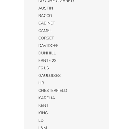
DLOUHÉ CIGARETY
AUSTIN
BACCO
CABINET
CAMEL
CORSET
DAVIDOFF
DUNHILL
ERNTE 23
F6 LS
GAULOISES
HB
CHESTERFIELD
KARELIA
KENT
KING
LD
L&M