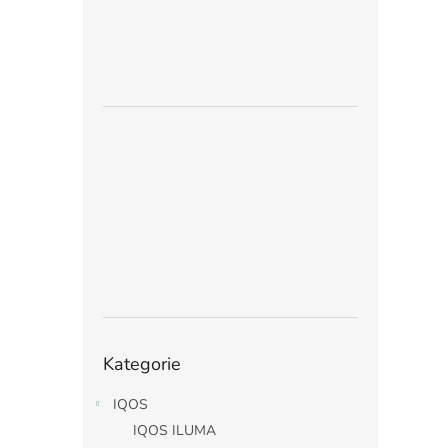
Přeskočit
Kategorie
kategorie
IQOS
IQOS ILUMA