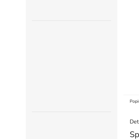
n
e
l
Popi
Det
Sp