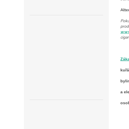
Alte
Poku
prod
www.
cigar
Zák
kuř
byli
a el
osob