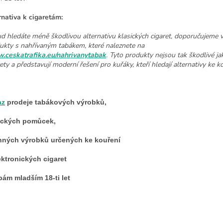
rnativa k cigaretám:
d hledáte méně škodlivou alternativu klasických cigaret, doporučujeme 
ukty s nahřívaným tabákem, které naleznete na
ceskatrafika.eu/nahrivanytabak
. Tyto produkty nejsou tak škodlivé ja
ety a představují moderní řešení pro kuřáky, kteří hledají alternativy ke k
az
prodeje tabákových výrobků,
áckých pomůcek,
nných výrobků určených ke kouření
ektronických cigaret
ám mladším 18-ti let