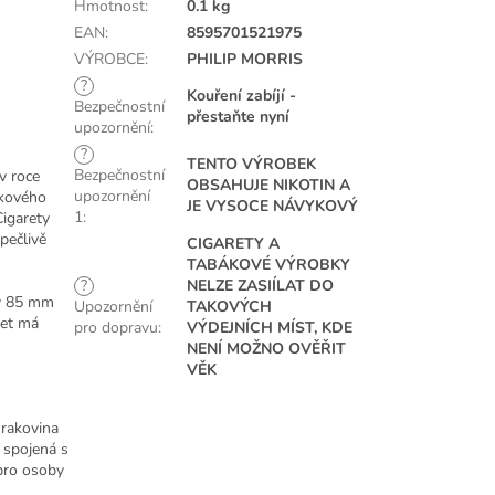
Hmotnost
:
0.1 kg
EAN
:
8595701521975
VÝROBCE
:
PHILIP MORRIS
?
Kouření zabíjí -
Bezpečnostní
přestaňte nyní
upozornění
:
?
TENTO VÝROBEK
Bezpečnostní
v roce
OBSAHUJE NIKOTIN A
upozornění
ákového
JE VYSOCE NÁVYKOVÝ
1
:
igarety
pečlivě
CIGARETY A
TABÁKOVÉ VÝROBKY
?
NELZE ZASIÍLAT DO
ky 85 mm
Upozornění
TAKOVÝCH
ret má
pro dopravu
:
VÝDEJNÍCH MÍST, KDE
NENÍ MOŽNO OVĚŘIT
VĚK
 rakovina
a spojená s
pro osoby