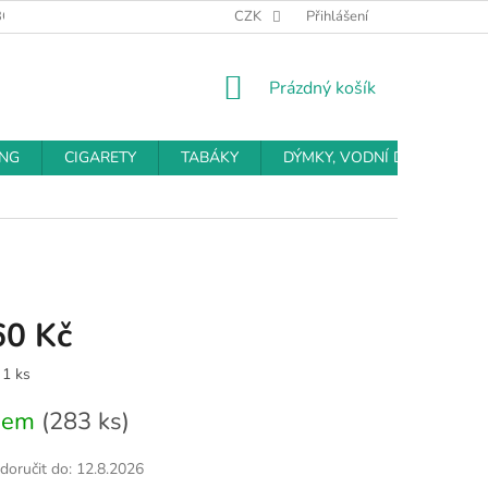
BCHODNÍ PODMÍNKY
PODMÍNKY OCHRANY OSOBNÍCH ÚDAJŮ
CZK
Přihlášení
NÁKUPNÍ
Prázdný košík
KOŠÍK
ING
CIGARETY
TABÁKY
DÝMKY, VODNÍ DÝMKY
60 Kč
 1 ks
dem
(283 ks)
oručit do:
12.8.2026