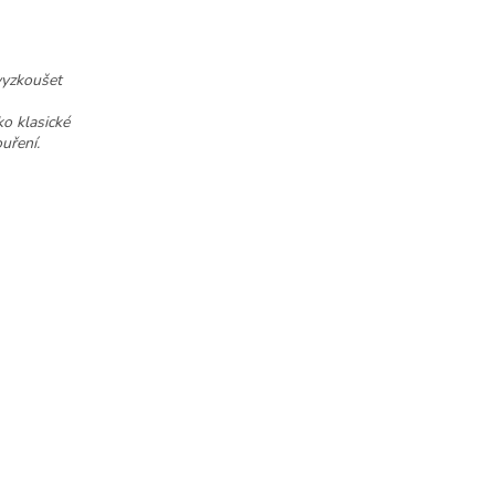
vyzkoušet
ko klasické
ouření.