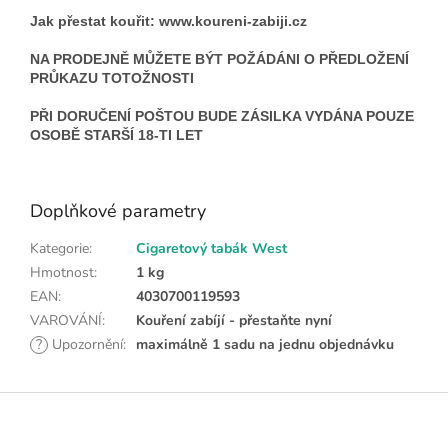
Jak přestat kouřit: www.koureni-zabiji.cz
NA PRODEJNĚ MŮŽETE BÝT POŽÁDÁNI O PŘEDLOŽENÍ
PRŮKAZU TOTOŽNOSTI
PŘI DORUČENÍ POŠTOU BUDE ZÁSILKA VYDÁNA POUZE
OSOBĚ STARŠÍ 18-TI LET
Doplňkové parametry
Kategorie
:
Cigaretový tabák West
Hmotnost
:
1 kg
EAN
:
4030700119593
VAROVÁNÍ
:
Kouření zabíjí - přestaňte nyní
?
Upozornění
:
maximálně 1 sadu na jednu objednávku
Z
á
p