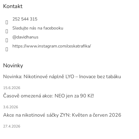
a
Kontakt
t
í
252 544 315
Sledujte nás na facebooku
@davidhanus
https://www.instagram.com/ceskatrafika/
Novinky
Novinka: Nikotinové náplně LYO – Inovace bez tabáku
15.6.2026
Časově omezená akce: NEO jen za 90 Kč!
3.6.2026
Akce na nikotinové sáčky ZYN: Květen a červen 2026
27.4.2026