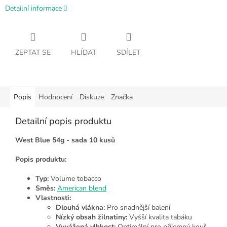
Detailní informace
ZEPTAT SE
HLÍDAT
SDÍLET
Popis
Hodnocení
Diskuze
Značka
Detailní popis produktu
West Blue 54g - sada 10 kusů
Popis produktu:
Typ:
Volume tobacco
Směs:
American blend
Vlastnosti:
Dlouhá vlákna:
Pro snadnější balení
Nízký obsah žilnatiny:
Vyšší kvalita tabáku
Vyvážená vlhkost:
Optimální pro příjemný kouř