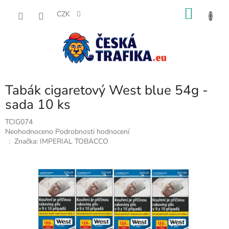
Přejít
NÁKU
na
CZK
obsah
KOŠÍK
Tabák cigaretový West blue 54g -
sada 10 ks
TCIG074
Průměrné
Neohodnoceno
Podrobnosti hodnocení
hodnocení
Značka:
IMPERIAL TOBACCO
produktu
je
0,0
z
5
hvězdiček.