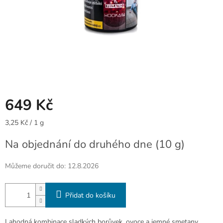
649 Kč
Měrná
3,25 Kč / 1 g
cena:
Na objednání do druhého dne
(10 g)
Můžeme doručit do:
12.8.2026
Přidat do košíku
Lahodná kombinace sladkých borůvek, ovoce a jemné smetany.