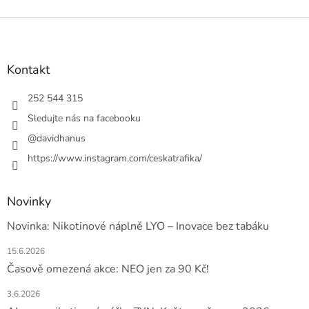
Z
á
p
a
Kontakt
t
í
252 544 315
Sledujte nás na facebooku
@davidhanus
https://www.instagram.com/ceskatrafika/
Novinky
Novinka: Nikotinové náplně LYO – Inovace bez tabáku
15.6.2026
Časově omezená akce: NEO jen za 90 Kč!
3.6.2026