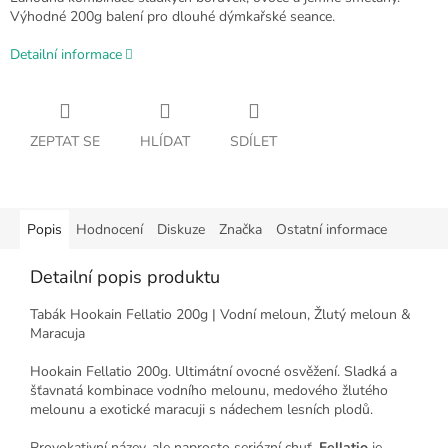
Výhodné 200g balení pro dlouhé dýmkařské seance.
Detailní informace
ZEPTAT SE
HLÍDAT
SDÍLET
Popis
Hodnocení
Diskuze
Značka
Ostatní informace
Detailní popis produktu
Tabák Hookain Fellatio 200g | Vodní meloun, Žlutý meloun &
Maracuja
Hookain Fellatio 200g. Ultimátní ovocné osvěžení. Sladká a
šťavnatá kombinace vodního melounu, medového žlutého
melounu a exotické maracuji s nádechem lesních plodů.
Provokativní název, ale naprosto seriózní chuť.
Fellatio
je