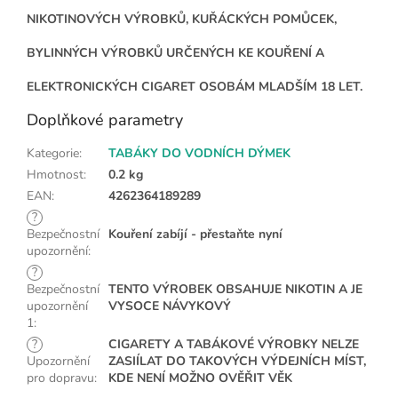
NIKOTINOVÝCH VÝROBKŮ, KUŘÁCKÝCH POMŮCEK,
BYLINNÝCH VÝROBKŮ URČENÝCH KE KOUŘENÍ A
ELEKTRONICKÝCH CIGARET OSOBÁM MLADŠÍM 18 LET.
Doplňkové parametry
Kategorie
:
TABÁKY DO VODNÍCH DÝMEK
Hmotnost
:
0.2 kg
EAN
:
4262364189289
?
Bezpečnostní
Kouření zabíjí - přestaňte nyní
upozornění
:
?
Bezpečnostní
TENTO VÝROBEK OBSAHUJE NIKOTIN A JE
upozornění
VYSOCE NÁVYKOVÝ
1
:
?
CIGARETY A TABÁKOVÉ VÝROBKY NELZE
Upozornění
ZASIÍLAT DO TAKOVÝCH VÝDEJNÍCH MÍST,
pro dopravu
:
KDE NENÍ MOŽNO OVĚŘIT VĚK