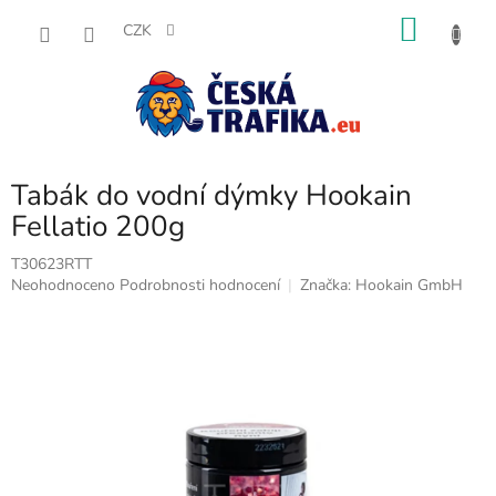
Přejít
NÁKU
na
CZK
obsah
KOŠÍK
Tabák do vodní dýmky Hookain
Fellatio 200g
T30623RTT
Průměrné
Neohodnoceno
Podrobnosti hodnocení
Značka:
Hookain GmbH
hodnocení
produktu
je
0,0
z
5
hvězdiček.