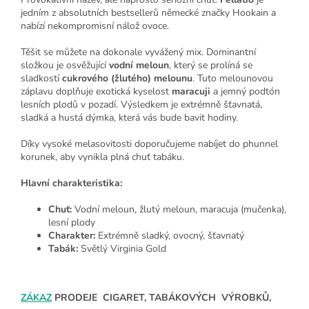
jedním z absolutních bestsellerů německé značky Hookain a
nabízí nekompromisní nálož ovoce.
Těšit se můžete na dokonale vyvážený mix. Dominantní
složkou je osvěžující
vodní meloun
, který se prolíná se
sladkostí
cukrového (žlutého) melounu
. Tuto melounovou
záplavu doplňuje exotická kyselost
maracuji
a jemný podtón
lesních plodů v pozadí. Výsledkem je extrémně šťavnatá,
sladká a hustá dýmka, která vás bude bavit hodiny.
Díky vysoké melasovitosti doporučujeme nabíjet do phunnel
korunek, aby vynikla plná chuť tabáku.
Hlavní charakteristika:
Chuť:
Vodní meloun, žlutý meloun, maracuja (mučenka),
lesní plody
Charakter:
Extrémně sladký, ovocný, šťavnatý
Tabák:
Světlý Virginia Gold
ZÁKAZ
PRODEJE CIGARET, TABÁKOVÝCH VÝROBKŮ,