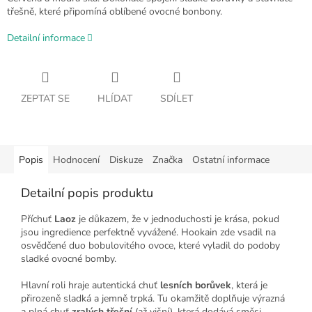
třešně, které připomíná oblíbené ovocné bonbony.
Detailní informace
ZEPTAT SE
HLÍDAT
SDÍLET
Popis
Hodnocení
Diskuze
Značka
Ostatní informace
Detailní popis produktu
Příchuť
Laoz
je důkazem, že v jednoduchosti je krása, pokud
jsou ingredience perfektně vyvážené. Hookain zde vsadil na
osvědčené duo bobulovitého ovoce, které vyladil do podoby
sladké ovocné bomby.
Hlavní roli hraje autentická chuť
lesních borůvek
, která je
přirozeně sladká a jemně trpká. Tu okamžitě doplňuje výrazná
a plná chuť
zralých třešní
(až višní), která dodává směsi