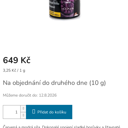
649 Kč
Měrná
3,25 Kč / 1 g
cena:
Na objednání do druhého dne
(10 g)
Můžeme doručit do:
12.8.2026
Přidat do košíku
Červená a modrá síla. Dokonalé spojení sladké borůvky a šťavnaté