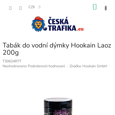
Přejít
NÁKU
na
CZK
obsah
KOŠÍK
Tabák do vodní dýmky Hookain Laoz
200g
T30624RTT
Průměrné
Neohodnoceno
Podrobnosti hodnocení
Značka:
Hookain GmbH
hodnocení
produktu
je
0,0
z
5
hvězdiček.