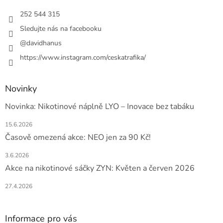
t
í
252 544 315
Sledujte nás na facebooku
@davidhanus
https://www.instagram.com/ceskatrafika/
Novinky
Novinka: Nikotinové náplně LYO – Inovace bez tabáku
15.6.2026
Časově omezená akce: NEO jen za 90 Kč!
3.6.2026
Akce na nikotinové sáčky ZYN: Květen a červen 2026
27.4.2026
Informace pro vás