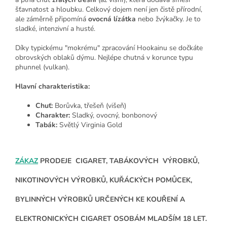
šťavnatost a hloubku. Celkový dojem není jen čistě přírodní,
ale záměrně připomíná
ovocná lízátka
nebo žvýkačky. Je to
sladké, intenzivní a husté.
Díky typickému "mokrému" zpracování Hookainu se dočkáte
obrovských oblaků dýmu. Nejlépe chutná v korunce typu
phunnel (vulkan).
Hlavní charakteristika:
Chuť:
Borůvka, třešeň (višeň)
Charakter:
Sladký, ovocný, bonbonový
Tabák:
Světlý Virginia Gold
ZÁKAZ
PRODEJE CIGARET, TABÁKOVÝCH VÝROBKŮ,
NIKOTINOVÝCH VÝROBKŮ, KUŘÁCKÝCH POMŮCEK,
BYLINNÝCH VÝROBKŮ URČENÝCH KE KOUŘENÍ A
ELEKTRONICKÝCH CIGARET OSOBÁM MLADŠÍM 18 LET.