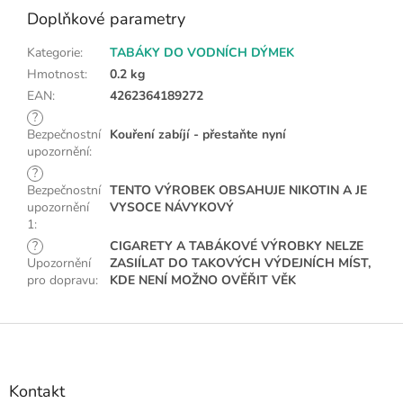
Doplňkové parametry
Kategorie
:
TABÁKY DO VODNÍCH DÝMEK
Hmotnost
:
0.2 kg
EAN
:
4262364189272
?
Bezpečnostní
Kouření zabíjí - přestaňte nyní
upozornění
:
?
Bezpečnostní
TENTO VÝROBEK OBSAHUJE NIKOTIN A JE
upozornění
VYSOCE NÁVYKOVÝ
1
:
?
CIGARETY A TABÁKOVÉ VÝROBKY NELZE
Upozornění
ZASIÍLAT DO TAKOVÝCH VÝDEJNÍCH MÍST,
pro dopravu
:
KDE NENÍ MOŽNO OVĚŘIT VĚK
Z
á
p
a
Kontakt