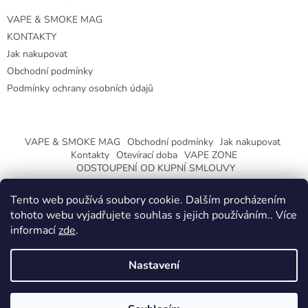
VAPE & SMOKE MAG
KONTAKTY
Jak nakupovat
Obchodní podmínky
Podmínky ochrany osobních údajů
VAPE & SMOKE MAG
Obchodní podmínky
Jak nakupovat
Kontakty
Otevírací doba
VAPE ZONE
ODSTOUPENÍ OD KUPNÍ SMLOUVY
Tento web používá soubory cookie. Dalším procházením
tohoto webu vyjadřujete souhlas s jejich používáním.. Více
informací
zde
.
Vytvořil Shoptet
Nastavení
Copyright 2026
CeskaTrafika.eu
. Všechna práva vyhrazena.
ZMĚNA OTEVÍRACÍ DOBY O PRÁZDNINÁCH.