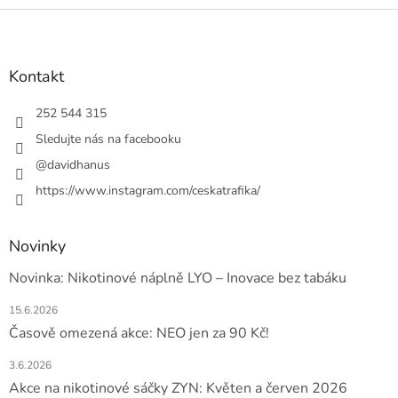
Z
á
p
a
Kontakt
t
í
252 544 315
Sledujte nás na facebooku
@davidhanus
https://www.instagram.com/ceskatrafika/
Novinky
Novinka: Nikotinové náplně LYO – Inovace bez tabáku
15.6.2026
Časově omezená akce: NEO jen za 90 Kč!
3.6.2026
Akce na nikotinové sáčky ZYN: Květen a červen 2026