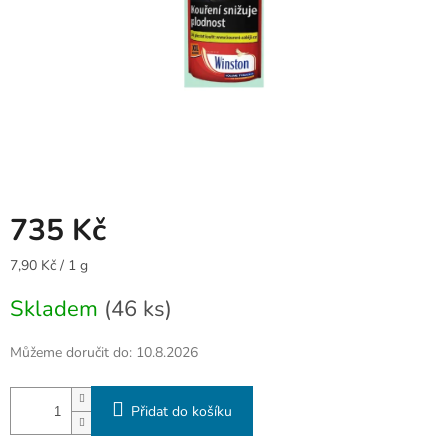
735 Kč
Měrná
7,90 Kč / 1 g
cena:
Skladem
(46 ks)
Můžeme doručit do:
10.8.2026
Přidat do košíku