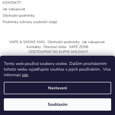
KONTAKTY
Jak nakupovat
Obchodní podmínky
Podmínky ochrany osobních údajů
VAPE & SMOKE MAG
Obchodní podmínky
Jak nakupovat
Kontakty
Otevírací doba
VAPE ZONE
ODSTOUPENÍ OD KUPNÍ SMLOUVY
Tento web používá soubory cookie. Dalším procházením
tohoto webu vyjadřujete souhlas s jejich používáním.. Více
informací
zde
.
Vytvořil Shoptet
Nastavení
Copyright 2026
CeskaTrafika.eu
. Všechna práva vyhrazena.
ZMĚNA OTEVÍRACÍ DOBY O PRÁZDNINÁCH.
Souhlasím
KLIKNETE A DOZVÍTE SE VÍCE.
Používáme
ověření věku Adulto