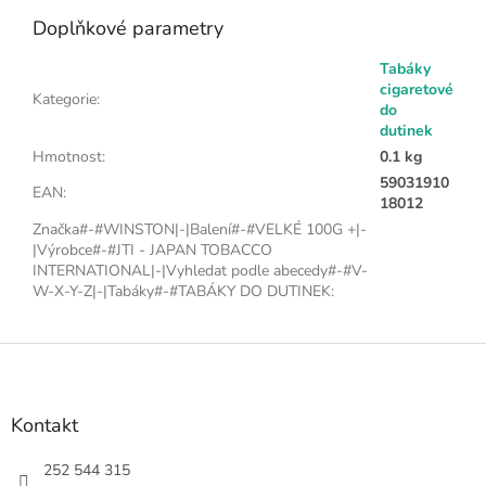
Doplňkové parametry
Tabáky
cigaretové
Kategorie
:
do
dutinek
Hmotnost
:
0.1 kg
59031910
EAN
:
18012
Značka#-#WINSTON|-|Balení#-#VELKÉ 100G +|-
|Výrobce#-#JTI - JAPAN TOBACCO
INTERNATIONAL|-|Vyhledat podle abecedy#-#V-
W-X-Y-Z|-|Tabáky#-#TABÁKY DO DUTINEK
:
Z
á
p
a
Kontakt
t
í
252 544 315