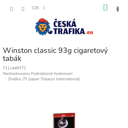
Přejít
NÁKU
na
CZK
obsah
KOŠÍK
Winston classic 93g cigaretový
tabák
T11144RTT1
Průměrné
Neohodnoceno
Podrobnosti hodnocení
hodnocení
Značka:
JTI (Japan Tobacco International)
produktu
je
0,0
z
5
hvězdiček.