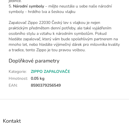
jedince.
5.
Národní symboly
– mějte neustále u sebe naše národní
symboly - hrdého lva a šeskou vlajku
Zapalovač Zippo 22030 Český lev s vlajkou je nejen
praktickým předmětem denní potřeby, ale také vyjádřením
osobního stylu a vztahu k národním symbolům. Pokud
hledáte zapalovač, který vám bude spolehlivým partnerem na
mnoho let, nebo hledáte výjimečný dárek pro milovníka kvality
a tradice, tento Zippo je tou pravou volbou.
Doplňkové parametry
Kategorie
:
ZIPPO ZAPALOVAČE
Hmotnost
:
0.05 kg
EAN
:
8590379256549
Z
á
p
a
Kontakt
t