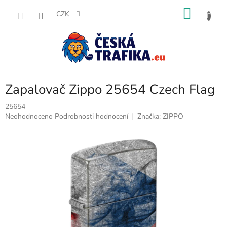
Přejít
NÁKU
na
CZK
obsah
KOŠÍK
Zapalovač Zippo 25654 Czech Flag
25654
Průměrné
Neohodnoceno
Podrobnosti hodnocení
Značka:
ZIPPO
hodnocení
produktu
je
0,0
z
5
hvězdiček.