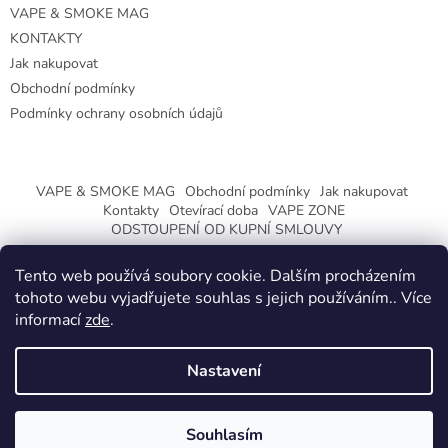
VAPE & SMOKE MAG
KONTAKTY
Jak nakupovat
Obchodní podmínky
Podmínky ochrany osobních údajů
VAPE & SMOKE MAG
Obchodní podmínky
Jak nakupovat
Kontakty
Otevírací doba
VAPE ZONE
ODSTOUPENÍ OD KUPNÍ SMLOUVY
Tento web používá soubory cookie. Dalším procházením
tohoto webu vyjadřujete souhlas s jejich používáním.. Více
informací
zde
.
Vytvořil Shoptet
Nastavení
Copyright 2026
CeskaTrafika.eu
. Všechna práva vyhrazena.
ZMĚNA OTEVÍRACÍ DOBY O PRÁZDNINÁCH.
Souhlasím
KLIKNETE A DOZVÍTE SE VÍCE.