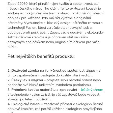
Zippo 22030, který přináší nejen kvalitu a spolehlivost, ale i
nádech českého národního cítění. Tento exkluzivní kousek je
zdoben ikonickým českým lvem a vlajkou, což z něj činí ideální
doplněk pro každého, kdo má rád výrazné a originální
předměty. Vychutnejte si klasický design leštěného chromu s
technologií Fusion, která zaručuje dlouhotrvající lesk a
odolnost proti poškrábání. Zapalovač je dodáván v ekologicky
šetrné dárkové krabičce a je připraven stát se vaším
nezbytným společníkem nebo originálním dárkem pro vaše
blízké.
Pět největších benefitů produktu:
1.
Doživotní záruka na funkčnost
od společnosti Zippo – s
tímto zapalovačem investujete do kvality, která vydrží .
2.
Český lev s vlajkou
– projevte svou národní hrdost nebo
podpořte své blízké unikátním symbolem patriotismu.
3.
Prémiová kvalita materiálu a zpracování
–
leštěný chrom
a technologie Fusion zajistí, že váš zapalovač bude vypadat
skvěle i po letech používání.
4.
Ekologické balení
– zapalovač přichází v ekologicky šetrné
dárkové krabičce, což potěší každého ekologicky smýšlejícího