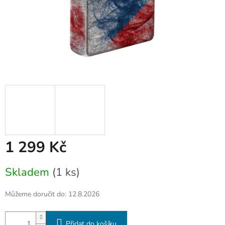
1 299 Kč
Měrná
Skladem
(1 ks)
cena:
Můžeme doručit do:
12.8.2026
Přidat do košíku